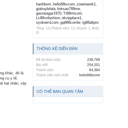
hanhbom
hello88tvcom
zowinwork1
,
,
,
giahuybilala
linksao789me
,
,
gasraragar1970
Tr88mtcom
,
,
Lc88vnfashion
okvipplace1
,
,
syokwin1com
gq888combr
tg88altpro
,
,
Tổng: 13 (Thành viên: 12, Khách: 1, Bots:
0)
THỐNG KÊ DIỄN ĐÀN
Đề tài thảo luận:
238,769
Bài viết:
254,201
Thành viên:
84,384
ng khác, đó là
Thành viên mới nhất:
hello88tvcom
ng cụ y tế,
hệ hạt nhân, xây
CÓ THỂ BẠN QUAN TÂM