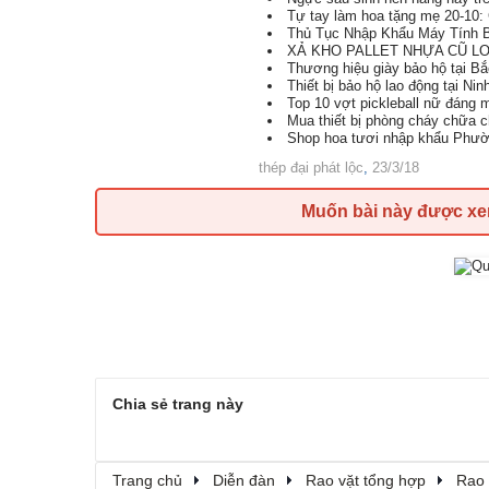
Tự tay làm hoa tặng mẹ 20-10: 
Thủ Tục Nhập Khẩu Máy Tính B
XẢ KHO PALLET NHỰA CŨ LON
Thương hiệu giày bảo hộ tại B
Thiết bị bảo hộ lao động tại Nin
Top 10 vợt pickleball nữ đáng
Mua thiết bị phòng cháy chữa 
Shop hoa tươi nhập khẩu Phườ
thép đại phát lộc
,
23/3/18
Muốn bài này được x
Chia sẻ trang này
Trang chủ
Diễn đàn
Rao vặt tổng hợp
Rao 