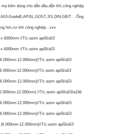
úc mạ kẽm dùng cho dẫn dầu,dẫn khí,công nghiệp
,A53-GradeB,API5L,GOST,JIS,DIN,GB/T….Ống
ng hơi,cơ khí công nghiệp ..vvv
) x 6000mm //T/c:astm api5l/a53
) x 6000mm //T/c:astm api5l/a53
 (6.000mm-12.000mm)//T/c:astm api5l/a53
 (6.000mm-12.000mm)//T/c:astm api5l/a53
 (6.000mm-12.000mm)//T/c:astm api5l/a53
6.000mm-12.000mm) //T/c:astm api5l/a53/a106
 (6.000mm-12.000mm)//T/c:astm api5l/a53
 (6.000mm-12.000mm)//T/c:astm api5l/a53
x (6.000mm-12.000mm)//T/c:astm api5l/a53