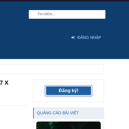
ĐĂNG NHẬP
7 X
Đăng ký!
QUẢNG CÁO BÀI VIẾT