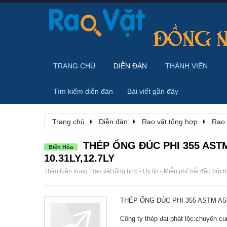
TRANG CHỦ
DIỄN ĐÀN
THÀNH VIÊN
Tìm kiếm diễn đàn
Bài viết gần đây
Trang chủ
Diễn đàn
Rao vặt tổng hợp
Rao 
THÉP ỐNG ĐÚC PHI 355 ASTM 
Biên Hòa
10.31LY,12.7LY
Thảo luận trong '
Rao vặt tổng hợp - Uy tín - Miễn phí
' bắt đầu bởi
t
THÉP ỐNG ĐÚC PHI 355 ASTM A53/
Công ty thép đại phát lộc:chuyên c