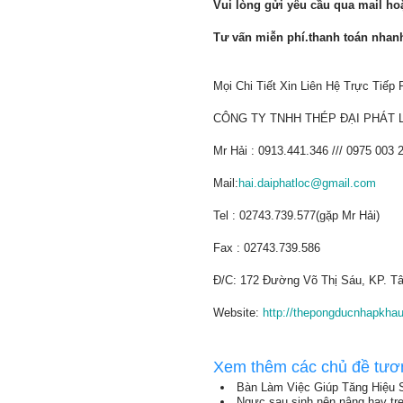
Vui lòng gửi yêu cầu qua mail hoặ
Tư vấn miễn phí.thanh toán nha
Mọi Chi Tiết Xin Liên Hệ Trực Tiếp
CÔNG TY TNHH THÉP ĐẠI PHÁT 
Mr Hải : 0913.441.346 /// 0975 003 
Mail:
hai.daiphatloc@gmail.com
Tel : 02743.739.577(gặp Mr Hải)
Fax : 02743.739.586
Đ/C: 172 Đường Võ Thị Sáu, KP. Tâ
Website:
http://thepongducnhapkha
Xem thêm các chủ đề tươ
Bàn Làm Việc Giúp Tăng Hiệu 
Ngực sau sinh nên nâng hay tr