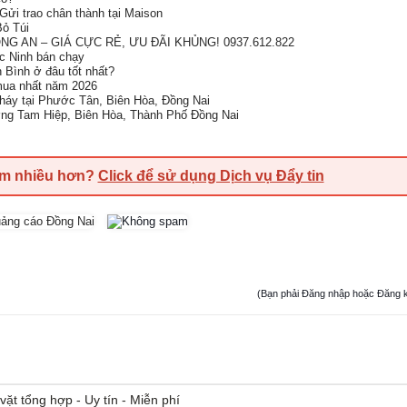
Gửi trao chân thành tại Maison
ỏ Túi
G AN – GIÁ CỰC RẺ, ƯU ĐÃI KHỦNG! 0937.612.822
ắc Ninh bán chạy
h Bình ở đâu tốt nhất?
 mua nhất năm 2026
cháy tại Phước Tân, Biên Hòa, Đồng Nai
ng Tam Hiệp, Biên Hòa, Thành Phố Đồng Nai
em nhiều hơn?
Click để sử dụng Dịch vụ Đẩy tin
(Bạn phải Đăng nhập hoặc Đăng ký đ
vặt tổng hợp - Uy tín - Miễn phí