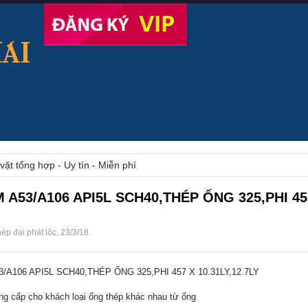
vặt tổng hợp - Uy tín - Miễn phí
A53/A106 API5L SCH40,THÉP ỐNG 325,PHI 45
hép đại phát lộc
,
23/3/18
.
A106 API5L SCH40,THÉP ỐNG 325,PHI 457 X 10.31LY,12.7LY
ung cấp cho khách loại ống thép khác nhau từ ống