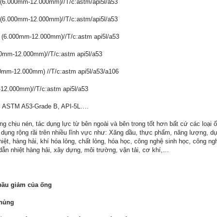
x (6.000mm-12.000mm)//T/c:astm/api5l/a53
x (6.000mm-12.000mm)//T/c:astm/api5l/a53
x (6.000mm-12.000mm)//T/c:astm api5l/a53
00mm-12.000mm)//T/c:astm api5l/a53
0mm-12.000mm) //T/c:astm api5l/a53/a106
-12.000mm)//T/c:astm api5l/a53
, ASTM A53-Grade B, API-5L….
 chịu nén, tác dụng lực từ bên ngoài và bên trong tốt hơn bất cứ các loại ố
ụng rộng rãi trên nhiều lĩnh vực như: Xăng dầu, thực phẩm, năng lượng, dụ
t, hàng hải, khí hóa lỏng, chất lỏng, hóa học, công nghệ sinh học, công ng
ẫn nhiệt hàng hải, xây dựng, môi trường, vận tải, cơ khí,…
 bầu giảm của ống
chủng