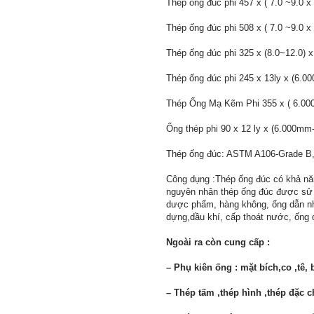
Thép ống đúc phi 457 x ( 7.0 ~9.0 
Thép ống đúc phi 508 x ( 7.0 ~9.0 
Thép ống đúc phi 325 x (8.0~12.0) 
Thép ống đúc phi 245 x 13ly x (6.0
Thép Ống Mạ Kẽm Phi 355 x ( 6.00
Ống thép phi 90 x 12 ly x (6.000mm
Thép ống đúc: ASTM A106-Grade B
Công dụng :Thép ống đúc có khả năng
nguyên nhân thép ống đúc được sử d
dược phẩm, hàng không, ống dẫn nhiệ
dựng,dầu khí, cấp thoát nước, ống d
Ngoài ra còn cung cấp :
– Phụ kiên ống : mặt bích,co ,tê,
– Thép tấm ,thép hình ,thép đặc 