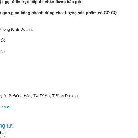
c gọi điện trực tiếp để nhận được báo giá !
nh gọn,giao hàng nhanh đúng chất lượng sản phấm,có CO CQ
 Phòng Kinh Doanh:
LỘC
245
y A, P. Đông Hòa, TX.Dĩ An, T.Bình Dương
u.com/
ng tự:
Suất
eo?