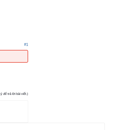
#1
ể trả lời bài viết.)