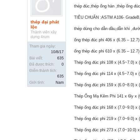
thép đúc,thép ống hàn ,thép ống đ
TIÊU CHUẨN :ASTM A106- GradeB
thép đại phát
lộc
thép dùng cho dẫn dầu,dẫn khí ,đườ
Thành viên xây
dựng 4rum
ống thép đúc phi 406 x (6.35 – 12.7
Tham gia ngày:
ống thép đúc phi 610 x (6.35 – 12.7
10/8/17
Bài viết:
635
Thép ống đúc phi 108 x (4.5~7.0) x
Đã được thích:
0
Điểm thành tích:
Thép ống đúc phi 114 x (4.5~7.0) x
635
Giới tính:
Nam
Thép ống đúc phi 159 x (6.0~8.0) x
Thép Ống Mạ Kẽm Phi 141 x 6ly x (
Thép ống đúc phi 168 x (7.0~9.0) x
Thép ống đúc phi 219 x (7.0~9.0) x
Thép ống đúc phi 273 x (7.0~10.0) 