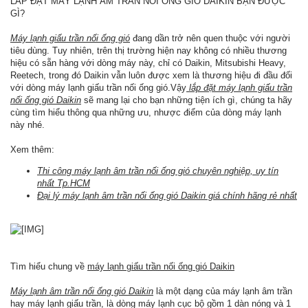
LẮP ĐẶT MÁY LẠNH ÂM TRẦN NỐI ỐNG GIÓ DAIKIN BẠN ĐƯỢC
GÌ?
Máy lạnh giấu trần nối ống gió
đang dần trở nên quen thuộc với người
tiêu dùng. Tuy nhiên, trên thị trường hiện nay không có nhiều thương
hiệu có sẵn hàng với dòng máy này, chỉ có Daikin, Mitsubishi Heavy,
Reetech, trong đó Daikin vẫn luôn được xem là thương hiệu đi đầu đối
với dòng máy lạnh giấu trần nối ống gió.Vậy
lắp đặt máy lạnh giấu trần
nối ống gió Daikin
sẽ mang lại cho bạn những tiện ích gì, chúng ta hãy
cùng tìm hiểu thông qua những ưu, nhược điểm của dòng máy lạnh
này nhé.
Xem thêm:
Thi công máy lạnh âm trần nối ống gió chuyên nghiệp, uy tín
nhất Tp.HCM
Đại lý máy lạnh âm trần nối ống gió Daikin giá chính hãng rẻ nhất
Tìm hiểu chung về
máy lạnh giấu trần nối ống gió Daikin
Máy lạnh âm trần nối ống gió Daikin
là một dạng của máy lạnh âm trần
hay máy lạnh giấu trần, là dòng máy lạnh cục bộ gồm 1 dàn nóng và 1