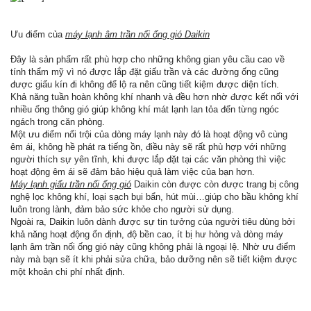
Ưu điểm của
máy lạnh âm trần nối ống gió Daikin
Đây là sản phẩm rất phù hợp cho những không gian yêu cầu cao về
tính thẩm mỹ vì nó được lắp đặt giấu trần và các đường ống cũng
được giấu kín đi không để lộ ra nên cũng tiết kiệm được diện tích.
Khả năng tuần hoàn không khí nhanh và đều hơn nhờ được kết nối với
nhiều ống thông gió giúp không khí mát lạnh lan tỏa đến từng ngóc
ngách trong căn phòng.
Một ưu điểm nổi trội của dòng máy lạnh này đó là hoạt động vô cùng
êm ái, không hề phát ra tiếng ồn, điều này sẽ rất phù hợp với những
người thích sự yên tĩnh, khi được lắp đặt tại các văn phòng thì việc
hoạt động êm ái sẽ đảm bảo hiệu quả làm việc của bạn hơn.
Máy lạnh giấu trần nối ống gió
Daikin còn được còn được trang bị công
nghệ lọc không khí, loại sạch bụi bẩn, hút mùi…giúp cho bầu không khí
luôn trong lành, đảm bảo sức khỏe cho người sử dụng.
Ngoài ra, Daikin luôn dành được sự tin tưởng của người tiêu dùng bởi
khả năng hoạt động ổn định, độ bền cao, ít bị hư hỏng và dòng máy
lạnh âm trần nối ống gió này cũng không phải là ngoại lệ. Nhờ ưu điểm
này mà bạn sẽ ít khi phải sửa chữa, bảo dưỡng nên sẽ tiết kiệm được
một khoản chi phí nhất định.