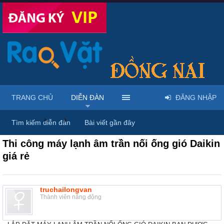
TRANG CHỦ
DIỄN ĐÀN
ĐĂNG NHẬP
Diễn đàn
...
Mua bán & sửa điện tử, điện lạnh
Tìm kiếm diễn đàn
Bài viết gần đây
Thi công máy lạnh âm trần nối ống gió Daikin
giá rẻ
truchailongvan
Thành viên năng động