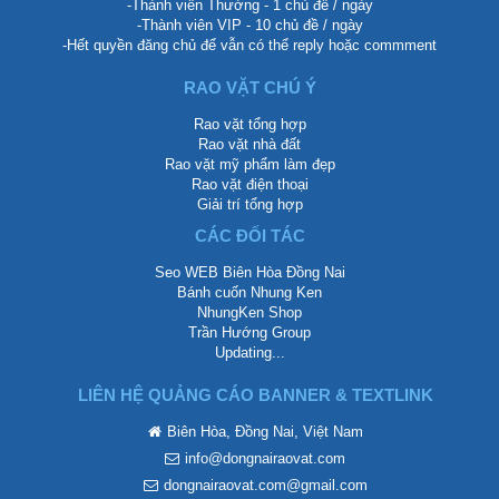
-Thành viên Thường - 1 chủ đề / ngày
-Thành viên VIP - 10 chủ đề / ngày
-Hết quyền đăng chủ để vẫn có thể reply hoặc commment
RAO VẶT CHÚ Ý
Rao vặt tổng hợp
Rao vặt nhà đất
Rao vặt mỹ phẩm làm đẹp
Rao vặt điện thoại
Giải trí tổng hợp
CÁC ĐỐI TÁC
Seo WEB Biên Hòa Đồng Nai
Bánh cuốn Nhung Ken
NhungKen Shop
Trần Hướng Group
Updating...
LIÊN HỆ QUẢNG CÁO BANNER & TEXTLINK
Biên Hòa, Đồng Nai, Việt Nam
info@dongnairaovat.com
dongnairaovat.com@gmail.com