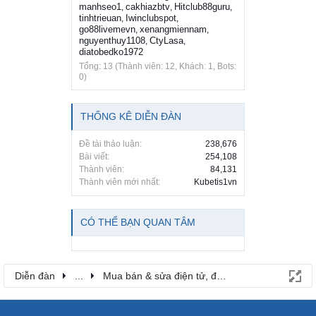
manhseo1
cakhiazbtv
Hitclub88guru
,
,
,
tinhtrieuan
Iwinclubspot
,
,
go88livemevn
xenangmiennam
,
,
nguyenthuy1108
CtyLasa
,
,
diatobedko1972
Tổng: 13 (Thành viên: 12, Khách: 1, Bots:
0)
THỐNG KÊ DIỄN ĐÀN
Đề tài thảo luận:
238,676
Bài viết:
254,108
Thành viên:
84,131
Thành viên mới nhất:
Kubetis1vn
CÓ THỂ BẠN QUAN TÂM
Diễn đàn
...
Mua bán & sửa điện tử, điện lạnh