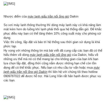
Nhược điểm của
máy lạnh giấu trần nối ống gió
Daikin
So vơi máy lạnh thông thường thì dòng máy lạnh này có khả năng làm
mát kém hơn do luồng khí lạnh phải thổi qua hệ thống dẫn gió. Để khắc
phục điều này bạn có thể tăng thêm 10% công suất máy cho phòng sử
dụng.
Việc thi công, lắp đặt và bảo trì hệ thống sau thời gian sử dụng là khá
phức tạp.
Hy vọng với những thông tin mà bài viết đã cung cấp các bạn đã có thể
hiểu thêm về dòng
máy lạnh giấu trần nối ống gió
của Daikin, hiểu về
những ưu thế mà nó có thể mang lại cho không gian của bạn khi bạn
lựa chọn lắp đặt, đồng thời cũng nắm được những hạn chế còn tồn
đọng để có thể khắc phục. Nếu bạn có nhu cầu tư vấn hoặc mua
máy
lạnh giấu trần nối ống gió Daikin
thì liên hệ với chúng tôi theo hotline
0909787022 để được hỗ trợ. Hải Long Vân rất hân hạnh được phục vụ
các bạn.