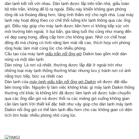
dàn lạnh kết nối với nhau. Dàn lạnh được lắp trên trần nhà, giấu toàn
bộ trên trần, không để lộ ra ngoài. Điều này khiến không gian phòng
rộng rãi và thoáng đãng hơn, tăng tính thẩm mỹ cho ngôi nhà. Loại máy
lạnh này hoạt động theo cơ chế thổi luồng khí lạnh thông qua các ống
gió. Điều này giúp cho máy lạnh được bền hơn vì không tiếp xúc với
môi trường bên ngoài, ít bụi bẩn, gia tăng tuổi thọ cũng như mang đến
vẻ đẹp sang trọng, đẳng cấp hơn cho không gian. Nhờ cơ chế hoạt
động đó mà chúng có tính năng làm mát rất cao, thích hợp với phòng
rộng hoặc làm mát cùng lúc cho nhiều phòng.
Cấu tạo của máy lạnh
giấu trần nối ống gió
Daikin bao gồm một dàn
nóng và một dàn lạnh.
Dàn nóng: Là nơi xả nhiệt, thường được lắp đặt ở ngoài trời như
những loại máy lạnh thông thường khác nhưng lưu ý tránh nơi có ánh
nắng trực tiếp, bức xạ nhiệt cao
Dàn lạnh của
máy lạnh giấu trần nối ống gió Daikin
sẽ được đặt dấu
bên trong trần. Nguyên lý làm việc không khác gì máy lạnh Daikin thông
thường chỉ khác là không khí đã được làm lạnh sẽ được luân chuyển
qua các ống dẫn gió và được thổi ra các miệng gió xuống không gian
cần làm lạnh.Với thiết kế đặc biệt như vậy giúp cho dàn lạnh máy lạnh
Daikin nối ống gió có thể làm lạnh đều hơn cho các không gian có diện
tích lớn hoặc nhiều phòng nhỏ cùng lúc.