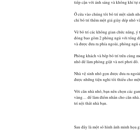
tiếp cận với ánh sáng và không khí tự 
Ở cửa vào chúng tôi bố trí một sảnh n
chí bố trí thêm một giá giày dép nhỏ và
Về bố trí các không gian chức năng, ý
đóng bao gồm 2 phòng ngủ với tổng di
và được đưa ra phía ngoài, phòng ngủ c
Phòng khách và bếp bố trí trên cùng m
nhỏ để làm phòng giặt và nơi phơi đồ.
Nhà vệ sinh nhỏ gọn được đưa ra ngoài
được những tiện nghi tối thiểu cho một
Với căn nhà nhỏ, bạn nên chọn các gam
vàng… để làm điểm nhấn cho căn nhà. 
trí nội thất nhà bạn.
Sau đây là một số hình ảnh minh họa g