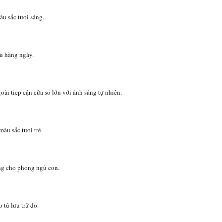
u sắc tươi sáng.
u hàng ngày.
ài tiếp cận cửa sổ lớn với ánh sáng tự nhiên.
àu sắc tươi trẻ.
ờng cho phong ngủ con.
tủ lưu trữ đồ.