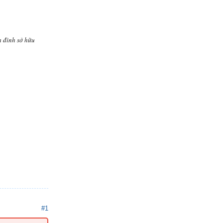
a đình sở hữu
#1