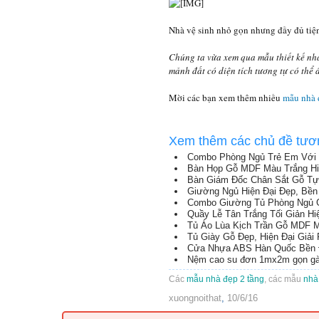
Nhà vệ sinh nhỏ gọn nhưng đầy đủ tiện
Chúng ta vừa xem qua mẫu thiết kế nhà
mảnh đất có diện tích tương tự có thể
Mời các bạn xem thêm nhiều
mẫu nhà 
Xem thêm các chủ đề tươ
Combo Phòng Ngủ Trẻ Em Với T
Bàn Họp Gỗ MDF Màu Trắng Hi
Bàn Giám Đốc Chân Sắt Gỗ Tự
Giường Ngủ Hiện Đại Đẹp, Bền 
Combo Giường Tủ Phòng Ngủ 
Quầy Lễ Tân Trắng Tối Giản H
Tủ Áo Lùa Kịch Trần Gỗ MDF M
Tủ Giày Gỗ Đẹp, Hiện Đại Giả
Cửa Nhựa ABS Hàn Quốc Bền Đẹ
Nệm cao su đơn 1mx2m gọn gàng
Các
mẫu nhà đẹp 2 tầng
, các mẫu
nhà
xuongnoithat
,
10/6/16