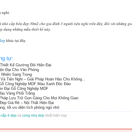
 nghi.
 nhỏ cấp bốn đẹp 30m2 cho gia đình 3 người tiện nghi trên đây, đối với những gi
 áp dụng những mẫu thiết kế này.
đẹp
khác tại đây.
ng tự:
hiết Kế Giường Đôi Hiện Đại
ện Đại Cho Văn Phòng
 Nhiên Sang Trọng
Và Tiện Nghi – Giải Pháp Hoàn Hảo Cho Không...
Gỗ Công Nghiệp MDF Màu Xanh Độc Đáo
iện Đại Gỗ Công Nghiệp MDF
àu Vàng Phối Trắng
i Pháp Lưu Trữ Gọn Gàng Cho Mọi Không Gian
p Giá Rẻ – Nội Thất Hiện Đại
, tối ưu diện tích phòng ngủ nhỏ
 cấp 4 đẹp
và
cong nha dep
nhất hiện nay