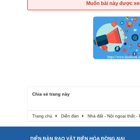
Muốn bài này được x
Chia sẻ trang này
Trang chủ
Diễn đàn
Nhà đất - Nội ngoại thất - 
DIỄN ĐÀN RAO VẶT BIÊN HÒA ĐỒNG NAI