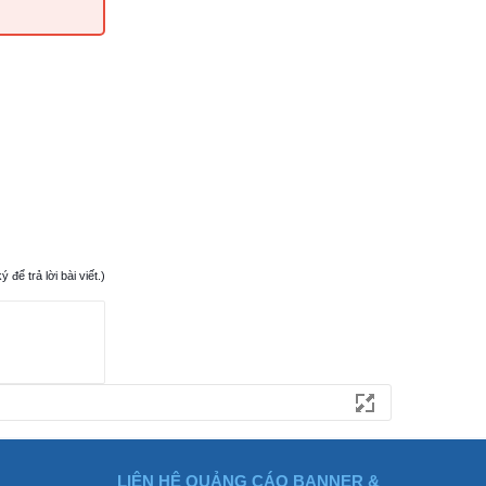
ể trả lời bài viết.)
LIÊN HỆ QUẢNG CÁO BANNER &