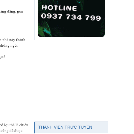
oáng đãng, gọn
ăn nhà này thành
 phòng ngủ.
ục!
ó lợi thế là chiều
THÀNH VIÊN TRỰC TUYẾN
 cũng dễ được