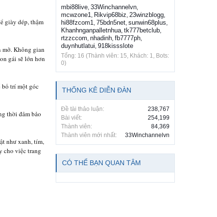
mbi88live
33Winchannelvn
,
,
mcwzone1
Rikvip68biz
23winzblogg
,
,
,
để giày dép, thậm
hi88fzcom1
75bdn5net
sunwin68plus
,
,
,
Khanhnganpalletnhua
tk777betclub
,
,
rtzzccom
nhadinh
fb7777ph
,
,
,
duynhutlatui
918kissslote
,
an mở. Không gian
Tổng: 16 (Thành viên: 15, Khách: 1, Bots:
on gái sẽ lớn hơn
0)
 bố trí một góc
THỐNG KÊ DIỄN ĐÀN
Đề tài thảo luận:
238,767
ồng thời đảm bảo
Bài viết:
254,199
Thành viên:
84,369
Thành viên mới nhất:
33Winchannelvn
ật như xanh, tím,
 cho việc trang
CÓ THỂ BẠN QUAN TÂM