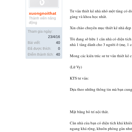
Tư vấn thiết kế nhà nhỏ một tầng có d
xuongnoithat
gàng và khoa học nhất.
Thành viên năng
động
Xin chào chuyên mục thiết kế nhà đẹp 
Tham gia ngày:
23/4/16
Tôi đang sở hữu 1 căn nhà có diện tích
Bài viết:
40
nhà 1 tầng dành cho 3 người ở (mẹ, 1 
Đã được thích:
0
Điểm thành tích:
40
Mong các kiến trúc sư tư vấn thiết kế 
(Lữ Vy)
KTS tư vấn:
Dựa theo những thông tin mà bạn cung c
Mặt bằng bố trí nội thất.
Căn nhà của bạn có diện tích khá khiêm
ngang khá rộng, khuôn phòng gần như 