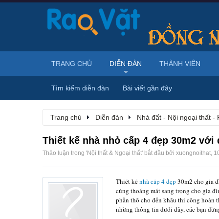
TRANG CHỦ
DIỄN ĐÀN
THÀNH VIÊN
Tìm kiếm diễn đàn
Bài viết gần đây
Trang chủ
Diễn đàn
Nhà đất - Nội ngoại thất - 
Thiết kế nhà nhỏ cấp 4 đẹp 30m2 với 
Thảo luận trong '
Nội thất & Ngoại thất
' bắt đầu bởi
xuongnoithat
,
1
Thiết kế
nhà cấp 4 đẹp
30m2 cho gia đì
cúng thoáng mát sang trọng cho gia đìn
phần thô cho đến khâu thi công hoàn th
những thông tin dưới đây, các bạn đừn