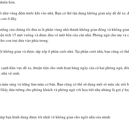
nhiên hơn.
hỏ như vùng đệm trước khi vào nhà. Bạn có thể tận dụng không gian này để để xe, 
 cao ở đây.
 tưởng của chúng tôi đưa ra là phân vùng nhà thành không gian đóng và không gi
ện tích 15 mét vuông và được đưa về một bên của căn nhà. Phòng ngủ cho mẹ và c
ho con trai đưa vào phía trong.
ột không gian và được sắp xếp ở phần cuối nhà. Tại phần cuối nhà, bạn cũng có thể
 cạnh khu vực để xe, thuận tiện cho sinh hoạt hàng ngày của cả hai phòng ngủ, đ
 nhà vệ sinh.
 màu sáng và trắng làm màu cơ bản. Bạn cũng có thể sử dụng một số màu sắc nổi b
Giấy dán tường cho phòng khách và phòng ngủ với họa tiết nhẹ nhàng là gợi ý hay
iúp bạn hình dung được tốt nhất về không gian cho ngôi nhà của mình: