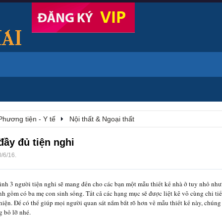
Phương tiện - Y tế
Nội thất & Ngoại thất
đầy đủ tiện nghi
0/6/16
.
nh 3 người tiện nghi sẽ mang đến cho các bạn một mẫu thiết kế nhà ở tuy nhỏ nh
h gồm có ba mẹ con sinh sống. Tất cả các hạng mục sẽ được liệt kê vô cùng chi tiết
iện. Để có thể giúp mọi người quan sát nắm bắt rõ hơn về mẫu thiết kế này, chúng 
g bỏ lỡ nhé.