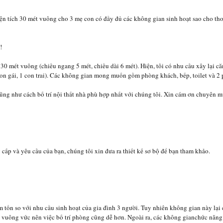
iện tích 30 mét vuông cho 3 mẹ con có đầy đủ các không gian sinh hoạt sao cho th
!
 30 mét vuông (chiều ngang 5 mét, chiều dài 6 mét). Hiện, tôi có nhu cầu xây lại c
con gái, 1 con trai). Các không gian mong muốn gồm phòng khách, bếp, toilet và 2
cũng như cách bố trí nội thất nhà phù hợp nhất với chúng tôi. Xin cám ơn chuyên m
ấp và yêu cầu của bạn, chúng tôi xin đưa ra thiết kế sơ bộ để bạn tham khảo.
 tốn so với nhu cầu sinh hoạt của gia đình 3 người. Tuy nhiên không gian này lại c
vuông vức nên việc bố trí phòng cũng dễ hơn. Ngoài ra, các không gianchức năng