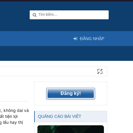
ĐĂNG NHẬP
Đăng ký!
c, không dai và
 tiện lợi
QUẢNG CÁO BÀI VIẾT
 lẩu hay thị