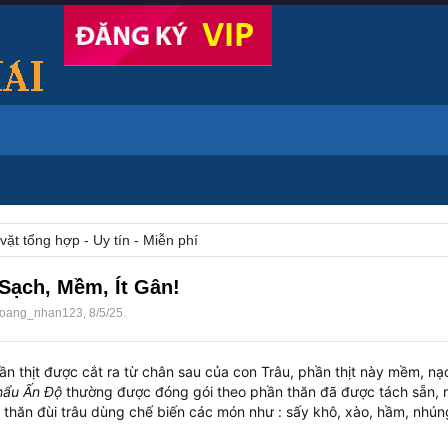
vặt tổng hợp - Uy tín - Miễn phí
Sạch, Mềm, Ít Gân!
oang_nhan123
,
8/5/25
.
hần thịt được cắt ra từ chân sau của con Trâu, phần thịt này mềm, nạ
hẩu Ấn Độ
thường được đóng gói theo phần thăn đã được tách sẵn, rất
ịt thăn đùi trâu dùng chế biến các món như : sấy khô, xào, hầm, nhúng