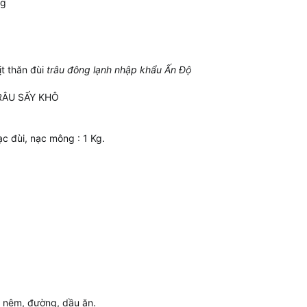
ng
t thăn đùi
trâu đông lạnh nhập khẩu Ấn Độ
RÂU SẤY KHÔ
ạc đùi, nạc mông : 1 Kg.
ạt nêm, đường, dầu ăn.