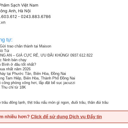
Phâm Sạch Việt Nam
Đông Anh, Hà Nội
89.603.612 - 0243.883.6786
.vn
ng tự:
Gửi trao chân thành tại Maison
ỏ Túi
G AN – GIÁ CỰC RẺ, ƯU ĐÃI KHỦNG! 0937.612.822
ắc Ninh bán chạy
h Bình ở đâu tốt nhất?
 mua nhất năm 2026
cháy tại Phước Tân, Biên Hòa, Đồng Nai
ng Tam Hiệp, Biên Hòa, Thành Phố Đồng Nai
hi công phòng xông hơi, lắp đặt bể sục jacuzzi
a Thu chỉ từ 18K
 trâu đông lạnh
,
thịt trâu nấu món gì ngon
,
đuôi trâu
,
thăn đùi trâu
em nhiều hơn?
Click để sử dụng Dịch vụ Đẩy tin