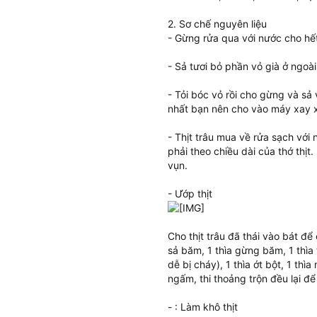
2. Sơ chế nguyên liệu
- Gừng rửa qua với nước cho hết
- Sả tươi bỏ phần vỏ già ở ngoài
- Tỏi bóc vỏ rồi cho gừng và s
nhất bạn nên cho vào máy xay x
- Thịt trâu mua về rửa sạch với 
phải theo chiều dài của thớ thịt
vụn.
- Ướp thịt
Cho thịt trâu đã thái vào bát để 
sả băm, 1 thìa gừng băm, 1 thìa 
dễ bị cháy), 1 thìa ớt bột, 1 th
ngấm, thi thoảng trộn đều lại đ
- : Làm khô thịt