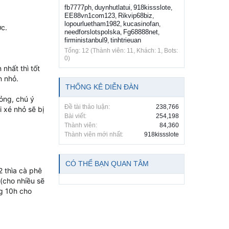
fb7777ph
duynhutlatui
918kissslote
,
,
,
EE88vn1com123
Rikvip68biz
,
,
lopourluetham1982
kucasinofan
,
,
ớc.
needforslotspolska
Fg68888net
,
,
firministanbul9
tinhtrieuan
,
Tổng: 12 (Thành viên: 11, Khách: 1, Bots:
0)
nhất thì tốt
n nhỏ.
THỐNG KÊ DIỄN ĐÀN
mỏng, chú ý
Đề tài thảo luận:
238,766
i xé nhỏ sẽ bị
Bài viết:
254,198
Thành viên:
84,360
Thành viên mới nhất:
918kissslote
CÓ THỂ BẠN QUAN TÂM
2 thìa cà phê
 (cho nhiều sẽ
ng 10h cho