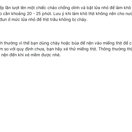
ếp lần lượt lên một chiếc chảo chống dính và bật lửa nhỏ để làm khô 
o cần khoảng 20 - 25 phút. Lưu ý khi làm khô thịt không nên cho nướ
y đun ở mức lửa nhỏ để thịt trâu không bị cháy.
ình thường vì thế bạn dùng chày hoặc búa để nện vào miếng thịt để
m so với quy định chưa, bạn hãy xé thử miếng thịt. Thông thường thịt
y nện đến khi xé mềm được nhé.