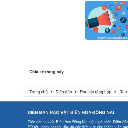
Chia sẻ trang này
Trang chủ
Diễn đàn
Rao vặt tổng hợp
Rao 
DIỄN ĐÀN RAO VẶT BIÊN HÒA ĐỒNG NAI
Diễn đàn rao vặt Biên Hòa Đồng Nai
hiệu quả nhất.
Diễn đà
PR tốt, index nhanh, đầy đủ các lĩnh vực cho thành viên
rao