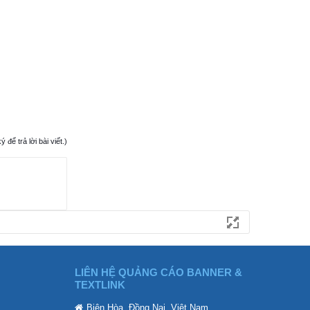
ể trả lời bài viết.)
LIÊN HỆ QUẢNG CÁO BANNER &
TEXTLINK
Biên Hòa, Đồng Nai, Việt Nam