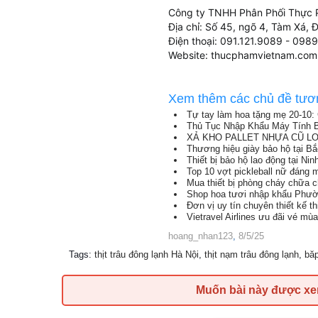
Công ty TNHH Phân Phối Thực 
Địa chỉ: Số 45, ngõ 4, Tàm Xá, 
Điện thoại: 091.121.9089 - 09
Website: thucphamvietnam.com
Xem thêm các chủ đề tươ
Tự tay làm hoa tặng mẹ 20-10: 
Thủ Tục Nhập Khẩu Máy Tính B
XẢ KHO PALLET NHỰA CŨ LON
Thương hiệu giày bảo hộ tại B
Thiết bị bảo hộ lao động tại Nin
Top 10 vợt pickleball nữ đáng
Mua thiết bị phòng cháy chữa 
Shop hoa tươi nhập khẩu Phườ
Đơn vị uy tín chuyên thiết kế t
Vietravel Airlines ưu đãi vé mù
hoang_nhan123
,
8/5/25
Tags
:
thịt trâu đông lạnh Hà Nội
,
thịt nạm trâu đông lạnh
,
băp
Muốn bài này được x