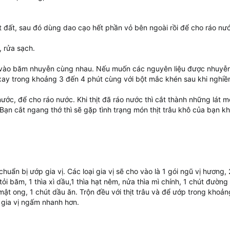
 đất, sau đó dùng dao cạo hết phần vỏ bên ngoài rồi để cho ráo nư
, rửa sạch.
ả vào băm nhuyễn cùng nhau. Nếu muốn các nguyên liệu được nhuyễn 
ay trong khoảng 3 đến 4 phút cùng với bột mắc khén sau khi nghiề
nước, để cho ráo nước. Khi thịt đã ráo nước thì cắt thành những lát 
. Bạn cắt ngang thớ thì sẽ gặp tình trạng món thịt trâu khô của bạn kh
chuẩn bị ướp gia vị. Các loại gia vị sẽ cho vào là 1 gói ngũ vị hương, 
tỏi băm, 1 thìa xì dầu,1 thìa hạt nêm, nửa thìa mì chính, 1 chút đường
ìa mật ong, 1 chút dầu ăn. Trộn đều với thịt trâu và để ướp trong khoả
ể gia vị ngấm nhanh hơn.