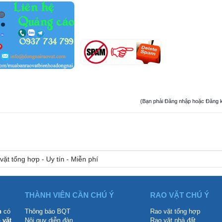
(Bạn phải Đăng nhập hoặc Đăng ký đ
vặt tổng hợp - Uy tín - Miễn phí
THÀNH VIÊN CẦN CHÚ Ý
RAO VẶT CHÚ Ý
n
có
Thông báo BQT
Rao vặt tổng hợp
 vặt
Nội quy diễn đàn
Rao vặt nhà đất