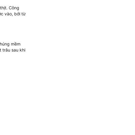
thịt. Công
c vào, bởi từ
 chúng mềm
 trâu sau khi