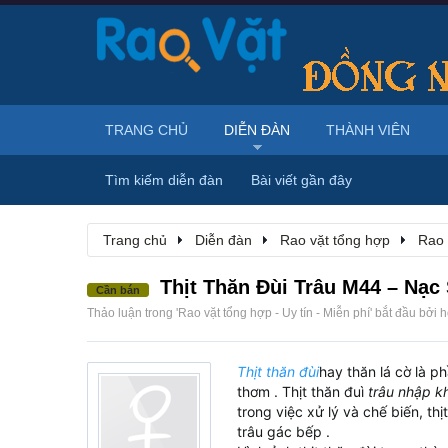
TRANG CHỦ
DIỄN ĐÀN
THÀNH VIÊN
Tìm kiếm diễn đàn
Bài viết gần đây
Trang chủ
Diễn đàn
Rao vặt tổng hợp
Rao 
Thịt Thăn Đùi Trâu M44 – Nạc 
Cần bán
Thảo luận trong '
Rao vặt tổng hợp - Uy tín - Miễn phí
' bắt đầu bởi
h
Thịt thăn đùi
hay thăn lá cờ là p
thơm . Thịt thăn đuì
trâu nhập k
trong việc xử lý và chế biến, th
trâu gác bếp .