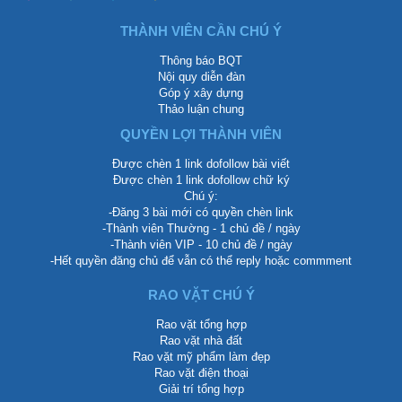
THÀNH VIÊN CẦN CHÚ Ý
Thông báo BQT
Nội quy diễn đàn
Góp ý xây dựng
Thảo luận chung
QUYỀN LỢI THÀNH VIÊN
Được chèn 1 link dofollow bài viết
Được chèn 1 link dofollow chữ ký
Chú ý:
-Đăng 3 bài mới có quyền chèn link
-Thành viên Thường - 1 chủ đề / ngày
-Thành viên VIP - 10 chủ đề / ngày
-Hết quyền đăng chủ để vẫn có thể reply hoặc commment
RAO VẶT CHÚ Ý
Rao vặt tổng hợp
Rao vặt nhà đất
Rao vặt mỹ phẩm làm đẹp
Rao vặt điện thoại
Giải trí tổng hợp