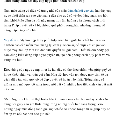
Thời trang đầm hai dây cúp ngực phối thân ren cao cấp
Gam màu trắng cổ điển và trang nhã của mẫu
đầm dạ hội cao cấp
hai dây cúp
ngực phối thân ren cao cấp mang đến cho quý cô vẻ đẹp lãng mạn, mơ hồ,
tinh khôi.Mẫu đầm dạ hội này mang trọn âm hưởng của phong cách thời
trang Pháp quyến rũ và bí, không quá phô trương, hào nhoáng nhưng vô
cùng hấp dẫn, cuốn hút.
Váy đầm nữ
dạ hội đẹp là sự phối hợp hoàn hảo giữa hai chất liệu ren và
chiffon cao cấp mềm mại, mang lại cảm giác êm ái, dễ chịu khi chạm vào,
được may hai lớp vừa kín đáo vừa quyến rũ, gợi cảm. Thiết kế ôm body gợi
cảm cùng kiểu dáng cúp ngực quyến rũ, tạo nên phong cách quý phái và vô
cùng thu hút.
Kiểu dáng cúp ngực cùng thiết kế hai dây có thể điều chỉnh vừa giúp quý cô
khoe khéo phần vai trần gợi cảm. Họa tiết hoa văn ren được may tinh tế và
cách điệu tạo cho quý cô vẻ đẹp quyến rũ hoàn hảo nhất. Trông nàng sẽ
giống như một quý cô sang trọng nổi bật với những họa tiết xinh xắn bắt mắt
của ren.
Sắc trắng tinh khôi sẽ thật hoàn hảo khi mix cùng clutch cầm tay xinh xắn
cùng đôi giày cao gót thời trang trong những buổi tiệc sang trọng. Vào
những ngày mùa đồng lạnh giá, một chiếc áo khoác lông thú sẽ giúp quý cô
ấm áp và nổi bật hơn bao giờ hết.