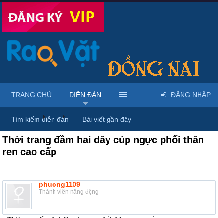
TRANG CHỦ
DIỄN ĐÀN
ĐĂNG NHẬP
Diễn đàn
...
Rao vặt tổng hợp - Uy tín - Miễn phí
Tìm kiếm diễn đàn
Bài viết gần đây
Thời trang đầm hai dây cúp ngực phối thân
ren cao cấp
phuong1109
Thành viên năng động