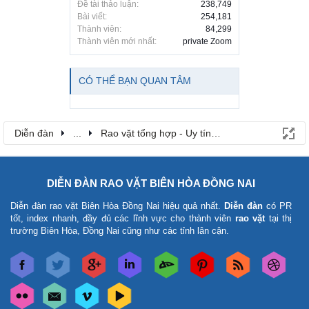
Đề tài thảo luận:
238,749
Bài viết:
254,181
Thành viên:
84,299
Thành viên mới nhất:
private Zoom
CÓ THỂ BẠN QUAN TÂM
Diễn đàn
...
Rao vặt tổng hợp - Uy tín - Miễn phí
DIỄN ĐÀN RAO VẶT BIÊN HÒA ĐỒNG NAI
Diễn đàn rao vặt Biên Hòa Đồng Nai
hiệu quả nhất.
Diễn đàn
có PR
tốt, index nhanh, đầy đủ các lĩnh vực cho thành viên
rao vặt
tại thị
trường Biên Hòa, Đồng Nai cũng như các tỉnh lân cận.