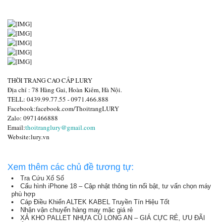
THỜI TRANG CAO CẤP LURY
Địa chỉ : 78 Hàng Gai, Hoàn Kiếm, Hà Nội.
TELL: 0439.99.77.55 - 0971.466.888
Facebook:facebook.com/ThoitrangLURY
Zalo: 0971466888
Email:
thoitranglury@gmail.com
Website:lury.vn
Xem thêm các chủ đề tương tự:
Tra Cứu Xổ Số
Cấu hình iPhone 18 – Cập nhật thông tin nổi bật, tư vấn chọn máy
phù hợp
Cáp Điều Khiển ALTEK KABEL Truyền Tín Hiệu Tốt
Nhận vận chuyển hàng may mặc giá rẻ
XẢ KHO PALLET NHỰA CŨ LONG AN – GIÁ CỰC RẺ, ƯU ĐÃI