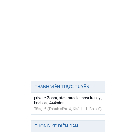
THÀNH VIÊN TRỰC TUYẾN
private Zoom
afastrategicconsultancy
,
,
hoahoa
l444bdart
,
Tổng: 5 (Thành viên: 4, Khách: 1, Bots: 0)
THỐNG KÊ DIỄN ĐÀN