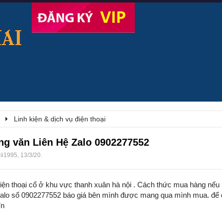
Linh kiện & dịch vụ điện thoại
ung văn Liên Hệ Zalo 0902277552
lii1995
,
13/3/20
.
iiện thoại cổ ở khu vực thanh xuân hà nội . Cách thức mua hàng nế
 zalo số 0902277552 báo giá bên mình được mang qua mình mua. để 
Ơn