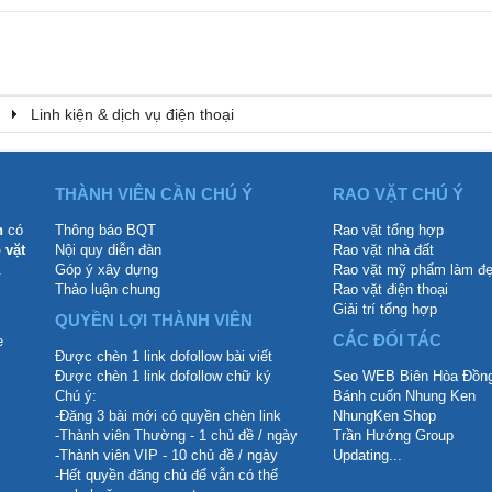
Linh kiện & dịch vụ điện thoại
THÀNH VIÊN CẦN CHÚ Ý
RAO VẶT CHÚ Ý
n
có
Thông báo BQT
Rao vặt tổng hợp
 vặt
Nội quy diễn đàn
Rao vặt nhà đất
.
Góp ý xây dựng
Rao vặt mỹ phẩm làm đ
Thảo luận chung
Rao vặt điện thoại
Giải trí tổng hợp
QUYỀN LỢI THÀNH VIÊN
CÁC ĐỐI TÁC
Được chèn 1 link dofollow bài viết
Được chèn 1 link dofollow chữ ký
Seo WEB Biên Hòa Đồng
Chú ý:
Bánh cuốn Nhung Ken
-Đăng 3 bài mới có quyền chèn link
NhungKen Shop
-Thành viên Thường - 1 chủ đề / ngày
Trần Hướng Group
-Thành viên VIP - 10 chủ đề / ngày
Updating...
-Hết quyền đăng chủ để vẫn có thể