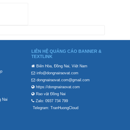
LIÊN HỆ QUẢNG CÁO BANNER &
TEXTLINK
Biên Hòa, Đồng Nai, Việt Nam
ẹp
info@dongnairaovat.com
dongnairaovat.com@gmail.com
https://dongnairaovat.com
Rao vặt Đồng Nai
 Nai
Zalo: 0937 734 799
Telegram: TranHuongCloud