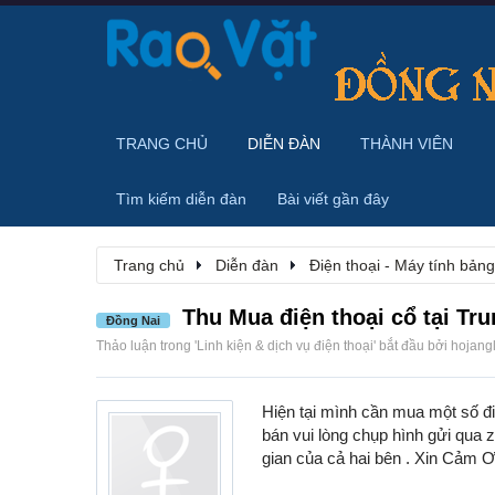
TRANG CHỦ
DIỄN ĐÀN
THÀNH VIÊN
Tìm kiếm diễn đàn
Bài viết gần đây
Trang chủ
Diễn đàn
Điện thoại - Máy tính bảng
Thu Mua điện thoại cổ tại Tr
Đồng Nai
Thảo luận trong '
Linh kiện & dịch vụ điện thoại
' bắt đầu bởi
hojang
Hiện tại mình cần mua một số đ
bán vui lòng chụp hình gửi qua
gian của cả hai bên . Xin Cảm 