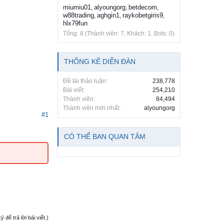
miumiu01
alyoungorg
betdecom
,
,
,
w88trading
aghgin1
raykobetgiris9
,
,
,
hlx79fun
Tổng: 8 (Thành viên: 7, Khách: 1, Bots: 0)
THỐNG KÊ DIỄN ĐÀN
Đề tài thảo luận:
238,778
Bài viết:
254,210
Thành viên:
84,494
Thành viên mới nhất:
alyoungorg
#1
CÓ THỂ BẠN QUAN TÂM
ể trả lời bài viết.)