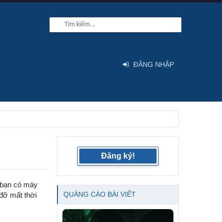
ĐĂNG NHẬP
Đăng ký!
u bạn có máy
QUẢNG CÁO BÀI VIẾT
đỡ mất thời