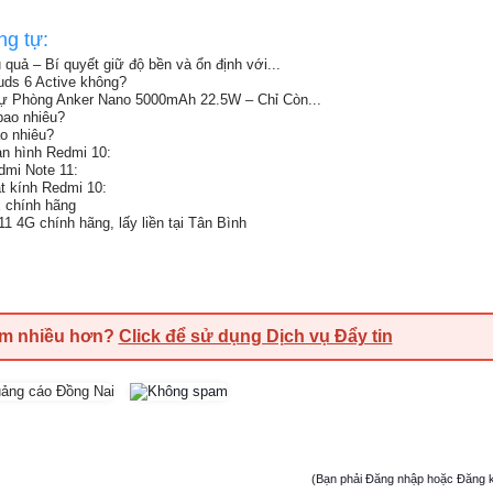
ng tự:
u quả – Bí quyết giữ độ bền và ổn định với...
uds 6 Active không?
Dự Phòng Anker Nano 5000mAh 22.5W – Chỉ Còn...
bao nhiêu?
o nhiêu?
àn hình Redmi 10:
dmi Note 11:
t kính Redmi 10:
x chính hãng
1 4G chính hãng, lấy liền tại Tân Bình
em nhiều hơn?
Click để sử dụng Dịch vụ Đẩy tin
(Bạn phải Đăng nhập hoặc Đăng ký đ