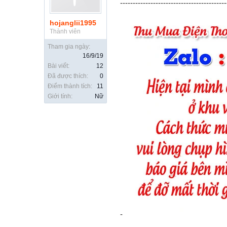
------------------------------------------
hojanglii1995
Thành viên
Tham gia ngày:
16/9/19
Bài viết:
12
Đã được thích:
0
Điểm thành tích:
11
Giới tính:
Nữ
-