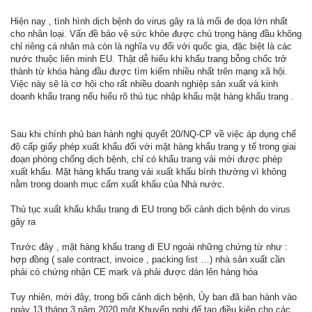
Hiện nay , tình hình dịch bệnh do virus gây ra là mối đe dọa lớn nhất
cho nhân loại. Vấn đề bảo vệ sức khỏe được chú trọng hàng đầu không
chỉ riêng cá nhân mà còn là nghĩa vụ đối với quốc gia, đặc biệt là các
nước thuộc liên minh EU. Thật dễ hiểu khi khẩu trang bỗng chốc trở
thành từ khóa hàng đầu được tìm kiếm nhiều nhất trên mạng xã hội.
Việc này sẽ là cơ hội cho rất nhiều doanh nghiệp sản xuất và kinh
doanh khẩu trang nếu hiểu rõ thủ tục nhập khẩu mặt hàng khẩu trang .
Sau khi chính phủ ban hành nghị quyết 20/NQ-CP về việc áp dụng chế
độ cấp giấy phép xuất khẩu đối với mặt hàng khẩu trang y tế trong giai
đoạn phòng chống dịch bệnh, chỉ có khẩu trang vải mới được phép
xuất khẩu. Mặt hàng khẩu trang vải xuất khẩu bình thường vì không
nằm trong doanh mục cấm xuất khẩu của Nhà nước.
Thủ tục xuất khẩu khẩu trang đi EU trong bối cảnh dịch bệnh do virus
gây ra
Trước đây , mặt hàng khẩu trang đi EU ngoài những chứng từ như :
hợp đồng ( sale contract, invoice , packing list …) nhà sản xuất cần
phải có chứng nhận CE mark và phải được dán lên hàng hóa
Tuy nhiên, mới đây, trong bối cảnh dịch bệnh, Ủy ban đã ban hành vào
ngày 13 tháng 3 năm 2020 một Khuyến nghị để tạo điều kiện cho các