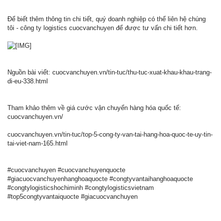
Để biết thêm thông tin chi tiết, quý doanh nghiệp có thể liên hệ chúng
tôi - công ty logistics cuocvanchuyen để được tư vấn chi tiết hơn.
Nguồn bài viết: cuocvanchuyen.vn/tin-tuc/thu-tuc-xuat-khau-khau-trang-
di-eu-338.html
Tham khảo thêm về giá cước vận chuyển hàng hóa quốc tế:
cuocvanchuyen.vn/
cuocvanchuyen.vn/tin-tuc/top-5-cong-ty-van-tai-hang-hoa-quoc-te-uy-tin-
tai-viet-nam-165.html
#cuocvanchuyen #cuocvanchuyenquocte
#giacuocvanchuyenhanghoaquocte #congtyvantaihanghoaquocte
#congtylogisticshochiminh #congtylogisticsvietnam
#top5congtyvantaiquocte #giacuocvanchuyen