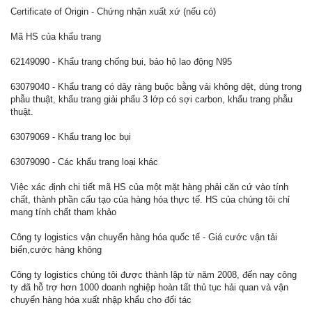
Certificate of Origin - Chứng nhận xuất xứ (nếu có)
Mã HS của khẩu trang
62149090 - Khẩu trang chống bụi, bảo hộ lao động N95
63079040 - Khẩu trang có dây ràng buộc bằng vải không dệt, dùng trong
phẫu thuật, khẩu trang giải phẩu 3 lớp có sợi carbon, khẩu trang phẫu
thuật.
63079069 - Khẩu trang lọc bụi
63079090 - Các khẩu trang loại khác
Việc xác định chi tiết mã HS của một mặt hàng phải căn cứ vào tính
chất, thành phần cấu tạo của hàng hóa thực tế. HS của chúng tôi chỉ
mang tính chất tham khảo
Công ty logistics vận chuyển hàng hóa quốc tế - Giá cước vận tải
biển,cước hàng không
Công ty logistics chúng tôi được thành lập từ năm 2008, đến nay công
ty đã hỗ trợ hơn 1000 doanh nghiệp hoàn tất thủ tục hải quan và vận
chuyển hàng hóa xuất nhập khẩu cho đối tác