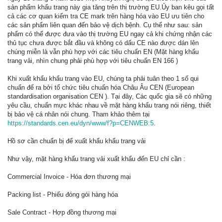
sản phẩm khẩu trang này gia tăng trên thị trường EU.Ủy ban kêu gọi tất
cả các cơ quan kiểm tra CE mark trên hàng hóa vào EU ưu tiên cho
các sản phẩm liên quan đến bảo vệ dịch bệnh. Cụ thể như sau: sản
phẩm có thể được đưa vào thị trường EU ngay cả khi chứng nhận các
thủ tục chưa được bắt đầu và không có dấu CE nào được dán lên
chúng miễn là vẫn phù hợp với các tiêu chuẩn EN (Mặt hàng khẩu
trang vải, nhìn chung phải phù hợp với tiêu chuẩn EN 166 )
Khi xuất khẩu khẩu trang vào EU, chúng ta phải tuân theo 1 số qui
chuẩn để ra bởi tổ chức tiêu chuẩn hóa Châu Âu CEN (European
standardisation organisation CEN ). Tại đây, Các quốc gia sẽ có những
yêu cầu, chuẩn mực khác nhau về mặt hàng khẩu trang nói riêng, thiết
bị bảo vệ cá nhân nói chung. Tham khảo thêm tại
https://standards.cen.eu/dyn/www/f?p=CENWEB:5
.
Hồ sơ cần chuẩn bị để xuất khẩu khẩu trang vải
Như vậy, mặt hàng khẩu trang vải xuất khẩu đến EU chỉ cần :
Commercial Invoice - Hóa đơn thương mại
Packing list - Phiếu đóng gói hàng hóa
Sale Contract - Hợp đồng thương mại