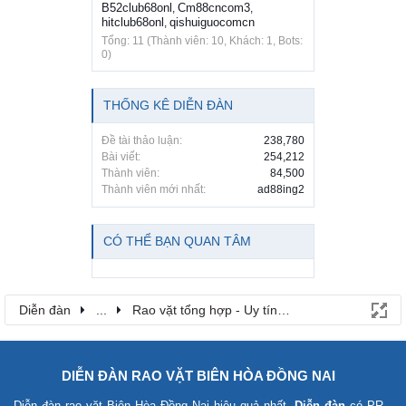
B52club68onl
Cm88cncom3
,
,
hitclub68onl
qishuiguocomcn
,
Tổng: 11 (Thành viên: 10, Khách: 1, Bots:
0)
THỐNG KÊ DIỄN ĐÀN
Đề tài thảo luận:
238,780
Bài viết:
254,212
Thành viên:
84,500
Thành viên mới nhất:
ad88ing2
CÓ THỂ BẠN QUAN TÂM
Diễn đàn
...
Rao vặt tổng hợp - Uy tín - Miễn phí
DIỄN ĐÀN RAO VẶT BIÊN HÒA ĐỒNG NAI
Diễn đàn rao vặt Biên Hòa Đồng Nai
hiệu quả nhất.
Diễn đàn
có PR