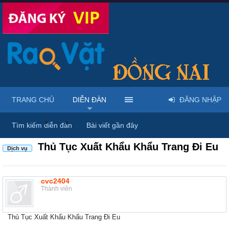
TRANG CHỦ
DIỄN ĐÀN
ĐĂNG NHẬP
Diễn đàn
...
Rao vặt tổng hợp - Uy tín - Miễn phí
Tìm kiếm diễn đàn
Bài viết gần đây
Thủ Tục Xuất Khẩu Khẩu Trang Đi Eu
Dịch vụ
cvc2404
Thành viên
Thủ Tục Xuất Khẩu Khẩu Trang Đi Eu