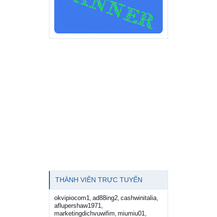
THÀNH VIÊN TRỰC TUYẾN
okvipiocom1
ad88ing2
cashwinitalia
,
,
,
aflupershaw1971
,
marketingdichvuwifim
miumiu01
,
,