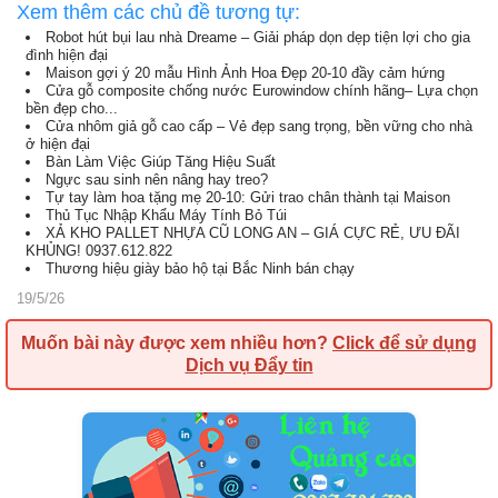
Xem thêm các chủ đề tương tự:
Robot hút bụi lau nhà Dreame – Giải pháp dọn dẹp tiện lợi cho gia
đình hiện đại
Maison gợi ý 20 mẫu Hình Ảnh Hoa Đẹp 20-10 đầy cảm hứng
Cửa gỗ composite chống nước Eurowindow chính hãng– Lựa chọn
bền đẹp cho...
Cửa nhôm giả gỗ cao cấp – Vẻ đẹp sang trọng, bền vững cho nhà
ở hiện đại
Bàn Làm Việc Giúp Tăng Hiệu Suất
Ngực sau sinh nên nâng hay treo?
Tự tay làm hoa tặng mẹ 20-10: Gửi trao chân thành tại Maison
Thủ Tục Nhập Khẩu Máy Tính Bỏ Túi
XẢ KHO PALLET NHỰA CŨ LONG AN – GIÁ CỰC RẺ, ƯU ĐÃI
KHỦNG! 0937.612.822
Thương hiệu giày bảo hộ tại Bắc Ninh bán chạy
19/5/26
Muốn bài này được xem nhiều hơn?
Click để sử dụng
Dịch vụ Đẩy tin