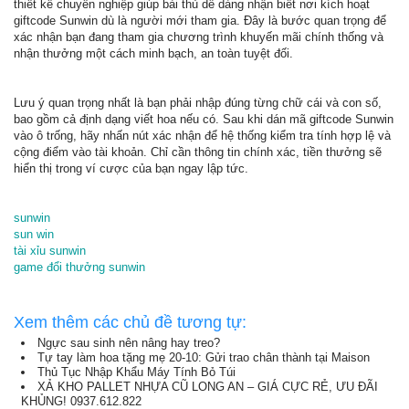
thiết kế chuyên nghiệp giúp bài thủ dễ dàng nhận biết nơi kích hoạt
giftcode Sunwin dù là người mới tham gia. Đây là bước quan trọng để
xác nhận bạn đang tham gia chương trình khuyến mãi chính thống và
nhận thưởng một cách minh bạch, an toàn tuyệt đối.
Lưu ý quan trọng nhất là bạn phải nhập đúng từng chữ cái và con số,
bao gồm cả định dạng viết hoa nếu có. Sau khi dán mã giftcode Sunwin
vào ô trống, hãy nhấn nút xác nhận để hệ thống kiểm tra tính hợp lệ và
cộng điểm vào tài khoản. Chỉ cần thông tin chính xác, tiền thưởng sẽ
hiển thị trong ví cược của bạn ngay lập tức.
sunwin
sun win
tài xỉu sunwin
game đổi thưởng sunwin
Xem thêm các chủ đề tương tự:
Ngực sau sinh nên nâng hay treo?
Tự tay làm hoa tặng mẹ 20-10: Gửi trao chân thành tại Maison
Thủ Tục Nhập Khẩu Máy Tính Bỏ Túi
XẢ KHO PALLET NHỰA CŨ LONG AN – GIÁ CỰC RẺ, ƯU ĐÃI
KHỦNG! 0937.612.822