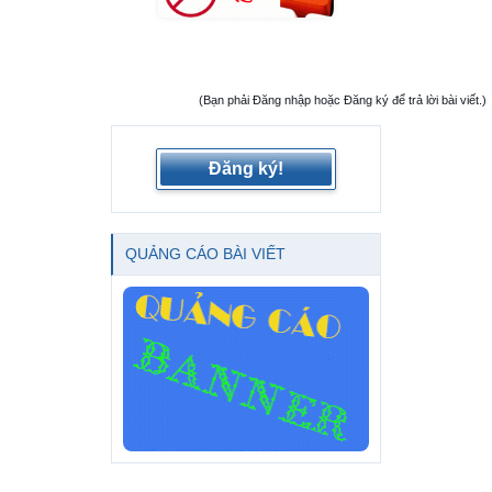
(Bạn phải Đăng nhập hoặc Đăng ký để trả lời bài viết.)
Đăng ký!
QUẢNG CÁO BÀI VIẾT