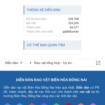
THỐNG KÊ DIỄN ĐÀN
Đề tài thảo luận:
238,768
Bài viết:
254,200
Thành viên:
84,377
Thành viên mới nhất:
gq888combr
CÓ THỂ BẠN QUAN TÂM
Diễn đàn
...
Rao vặt tổng hợp - Uy tín - Miễn phí
DIỄN ĐÀN RAO VẶT BIÊN HÒA ĐỒNG NAI
Diễn đàn rao vặt Biên Hòa Đồng Nai
hiệu quả nhất.
Diễn đàn
có PR
tốt, index nhanh, đầy đủ các lĩnh vực cho thành viên
rao vặt
tại thị
trường Biên Hòa, Đồng Nai cũng như các tỉnh lân cận.