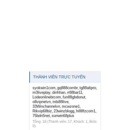
THÀNH VIÊN TRỰC TUYẾN
syokwin1com
gq888combr
tg88altpro
,
,
,
m3liveplay
dinhhan
rr88bar11
,
,
,
Lodeonlinebrcom
fun88gbdonut
,
,
o8vipnetvn
mbi88live
,
,
33Winchannelvn
mcwzone1
,
,
Rikvip68biz
23winzblogg
hi88fzcom1
,
,
,
75bdn5net
sunwin68plus
,
Tổng: 18 (Thành viên: 17, Khách: 1, Bots:
0)