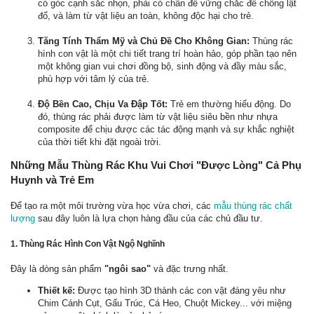
có góc cạnh sắc nhọn, phải có chân đế vững chắc để chống lật
đổ, và làm từ vật liệu an toàn, không độc hại cho trẻ.
Tăng Tính Thẩm Mỹ và Chủ Đề Cho Không Gian:
Thùng rác
hình con vật là một chi tiết trang trí hoàn hảo, góp phần tạo nên
một không gian vui chơi đồng bộ, sinh động và đầy màu sắc,
phù hợp với tâm lý của trẻ.
Độ Bền Cao, Chịu Va Đập Tốt:
Trẻ em thường hiếu động. Do
đó, thùng rác phải được làm từ vật liệu siêu bền như nhựa
composite để chịu được các tác động mạnh và sự khắc nghiệt
của thời tiết khi đặt ngoài trời.
Những Mẫu Thùng Rác Khu Vui Chơi "Được Lòng" Cả Phụ
Huynh và Trẻ Em
Để tạo ra một môi trường vừa học vừa chơi, các
mẫu thùng rác chất
lượng
sau đây luôn là lựa chọn hàng đầu của các chủ đầu tư.
1. Thùng Rác Hình Con Vật Ngộ Nghĩnh
Đây là dòng sản phẩm
"ngôi sao"
và đặc trưng nhất.
Thiết kế:
Được tạo hình 3D thành các con vật đáng yêu như
Chim Cánh Cụt, Gấu Trúc, Cá Heo, Chuột Mickey... với miệng