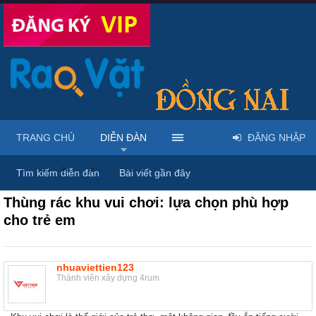
TRANG CHỦ
DIỄN ĐÀN
ĐĂNG NHẬP
Diễn đàn
...
Rao vặt tổng hợp - Uy tín - Miễn phí
Tìm kiếm diễn đàn
Bài viết gần đây
Thùng rác khu vui chơi: lựa chọn phù hợp
cho trẻ em
nhuaviettien123
Thành viên xây dựng 4rum