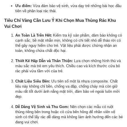
Ưu điểm:
Vừa đảm bảo vệ sinh, vừa dạy trẻ những bài học đầu
tiên về phân loại rác thải.
Tiêu Chí Vàng Cần Lưu Ý Khi Chọn Mua Thùng Rác Khu
Vui Chơi
An Toàn Là Trên Hết:
Kiểm tra kỹ sản phẩm, đảm bảo không có
cạnh sắc, bề mặt nhẵn mịn, không có chi tiết nhỏ dễ tháo rời có
thể gây nguy hiểm cho trẻ. Vật liệu phải được chứng nhận an
toàn, không chứa chất độc hại.
Thiết Kế Hấp Dẫn và Thân Thiện:
Lựa chọn những hình thù và
màu sắc mà trẻ em yêu thích. Chiều cao và kích thước cửa bỏ
rác phải vừa tầm với của trẻ.
Chất Liệu Siêu Bền:
Ưu tiên số một là nhựa composite. Chất
liệu này không chỉ bền, chống va đập, chống cháy mà còn giữ
màu rất tốt dưới ánh nắng mặt trời, đảm bảo vẻ ngoài luôn mới
đẹp.
Dễ Dàng Vệ Sinh và Thu Gom:
Nên chọn các mẫu có ruột
thùng riêng bên trong hoặc có cửa bên hông để nhân viên vệ
sinh có thể lấy rác dễ dàng mà không làm ảnh hưởng đến các bé
đang vui chơi.