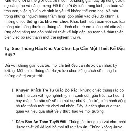
Khu vui chơi là thế giới của trẻ thơ, một không gian đầy ắp tiếng cười,
sự sáng tạo và năng lượng. Để thế giới ấy luôn trong lành, an toàn và
trọn vẹn, việc giữ gìn vệ sinh là yếu tố không thể xem nhẹ. Và một
trong những "người hùng thầm lặng" góp phần vào điều đó chính là
những chiếc
thùng rác khu vui chơi
. Khác biệt hoàn toàn với các loại
thùng rác thông thường, thùng rác dành cho trẻ em không chỉ cần đáp
ứng công năng mà còn phải có thiết kế hấp dẫn, an toàn và thân thiện,
biến việc bỏ rác thành một trải nghiệm thú vị.
Tại Sao Thùng Rác Khu Vui Chơi Lại Cần Một Thiết Kế Đặc
Biệt?
Đối với không gian của trẻ, mọi chi tiết đều cần được cân nhắc kỹ
lưỡng. Một chiếc thùng rác được lựa chọn đúng cách sẽ mang lại
những giá trị vượt trội:
Khuyến Khích Trẻ Tự Giác Bỏ Rác:
Những chiếc thùng rác có
hình thù con vật ngộ nghĩnh (chim cánh cụt, gấu trúc, cá heo...)
hay màu sắc sặc sỡ sẽ thu hút sự chú ý của trẻ, biến hành động
bỏ rác thành một trò chơi vui nhộn. Đây là cách giáo dục trực
quan và hiệu quả nhất về ý thức bảo vệ môi trường.
Đảm Bảo An Toàn Tuyệt Đối:
Thùng rác trong khu vui chơi phải
được thiết kế để loại bỏ mọi rủi ro tiềm ẩn. Chúng không được