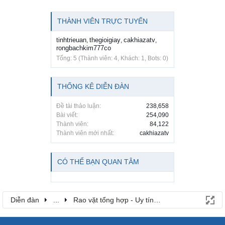
THÀNH VIÊN TRỰC TUYẾN
tinhtrieuan
thegioigiay
cakhiazatv
,
,
,
rongbachkim777co
Tổng: 5 (Thành viên: 4, Khách: 1, Bots: 0)
THỐNG KÊ DIỄN ĐÀN
Đề tài thảo luận:
238,658
Bài viết:
254,090
Thành viên:
84,122
Thành viên mới nhất:
cakhiazatv
CÓ THỂ BẠN QUAN TÂM
Diễn đàn
...
Rao vặt tổng hợp - Uy tín - Miễn phí