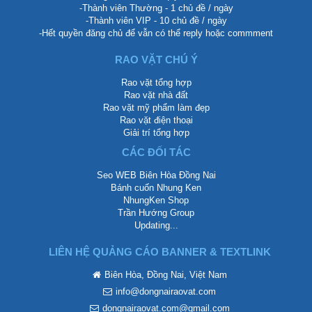
-Thành viên Thường - 1 chủ đề / ngày
-Thành viên VIP - 10 chủ đề / ngày
-Hết quyền đăng chủ để vẫn có thể reply hoặc commment
RAO VẶT CHÚ Ý
Rao vặt tổng hợp
Rao vặt nhà đất
Rao vặt mỹ phẩm làm đẹp
Rao vặt điện thoại
Giải trí tổng hợp
CÁC ĐỐI TÁC
Seo WEB Biên Hòa Đồng Nai
Bánh cuốn Nhung Ken
NhungKen Shop
Trần Hướng Group
Updating...
LIÊN HỆ QUẢNG CÁO BANNER & TEXTLINK
Biên Hòa, Đồng Nai, Việt Nam
info@dongnairaovat.com
dongnairaovat.com@gmail.com