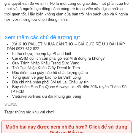
giải quyết vấn đề vệ sinh. Nó là một công cụ giáo dục, một phần của trò
chơi và là người bạn đồng hành cùng trẻ trong việc xây dựng những
thói quen tốt. Hãy biến không gian của bạn trở nên sạch đẹp và ý nghĩa
hơn với những lựa chọn thông minh.
Xem thêm các chủ đề tương tự:
XẢ KHO PALLET NHỰA CẦN THƠ – GIÁ CỰC RẺ ƯU ĐÃI HẤP
DẪN 0937.612.822
In thẻ nhựa, thẻ vip tại Phan Thiết
Cài eSIM du lịch cần phải gỡ eSIM di động ra không?
Quy Trình Nhập Khẩu Trang Sức Vàng
Thủ Tục Nhập Khẩu Giấy Decal In Tem
Đặc điểm của giày bảo hộ chất lượng giá rẻ
Tổng quan về giày bảo hộ tại Vĩnh Long
Địa chỉ nhà phân phối 3M tại Lai Châu uy tín
Bay nhóm Sun PhuQuoc Airways ưu đãi đến 20% tuyến Thành Đô
– TP.HCM
Vietravel Airlines ưu đãi khung giờ vàng
9/10/25
Tags
:
thùng rác khu vui chơi
Muốn bài này được xem nhiều hơn?
Click để sử dụng
Dịch vụ Đẩy tin