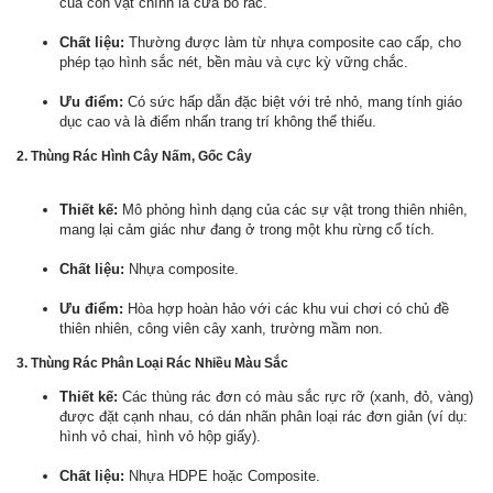
của con vật chính là cửa bỏ rác.
Chất liệu:
Thường được làm từ nhựa composite cao cấp, cho
phép tạo hình sắc nét, bền màu và cực kỳ vững chắc.
Ưu điểm:
Có sức hấp dẫn đặc biệt với trẻ nhỏ, mang tính giáo
dục cao và là điểm nhấn trang trí không thể thiếu.
2. Thùng Rác Hình Cây Nấm, Gốc Cây
Thiết kế:
Mô phỏng hình dạng của các sự vật trong thiên nhiên,
mang lại cảm giác như đang ở trong một khu rừng cổ tích.
Chất liệu:
Nhựa composite.
Ưu điểm:
Hòa hợp hoàn hảo với các khu vui chơi có chủ đề
thiên nhiên, công viên cây xanh, trường mầm non.
3. Thùng Rác Phân Loại Rác Nhiều Màu Sắc
Thiết kế:
Các thùng rác đơn có màu sắc rực rỡ (xanh, đỏ, vàng)
được đặt cạnh nhau, có dán nhãn phân loại rác đơn giản (ví dụ:
hình vỏ chai, hình vỏ hộp giấy).
Chất liệu:
Nhựa HDPE hoặc Composite.