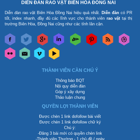
DIỄN ĐÀN RAO VẶT BIÊN HÒA ĐỒNG NAI
Diễn đàn rao vặt Biên Hòa Đồng Nai
hiệu quả nhất.
Diễn đàn
có PR
tốt, index nhanh, đầy đủ các lĩnh vực cho thành viên
rao vặt
tại thị
trường Biên Hòa, Đồng Nai cũng như các tỉnh lân cận.
THÀNH VIÊN CẦN CHÚ Ý
Thông báo BQT
Nội quy diễn đàn
Góp ý xây dựng
Thảo luận chung
QUYỀN LỢI THÀNH VIÊN
Được chèn 1 link dofollow bài viết
Được chèn 1 link dofollow chữ ký
Chú ý:
-Đăng 3 bài mới có quyền chèn link
-Thành viên Thường - 1 chủ đề / ngày