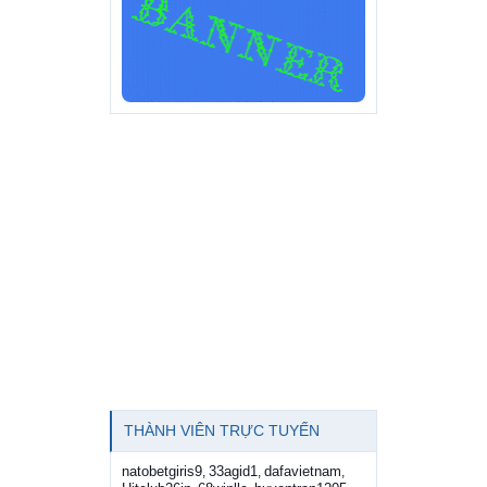
THÀNH VIÊN TRỰC TUYẾN
natobetgiris9
33agid1
dafavietnam
,
,
,