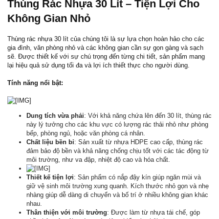
Thùng Rác Nhựa 30 Lít – Tiện Lợi Cho
Không Gian Nhỏ
Thùng rác nhựa 30 lít của chúng tôi là sự lựa chọn hoàn hảo cho các
gia đình, văn phòng nhỏ và các không gian cần sự gọn gàng và sạch
sẽ. Được thiết kế với sự chú trọng đến từng chi tiết, sản phẩm mang
lại hiệu quả sử dụng tối đa và lợi ích thiết thực cho người dùng.
Tính năng nổi bật:
Dung tích vừa phải
: Với khả năng chứa lên đến 30 lít, thùng rác
này lý tưởng cho các khu vực có lượng rác thải nhỏ như phòng
bếp, phòng ngủ, hoặc văn phòng cá nhân.
Chất liệu bền bỉ
: Sản xuất từ nhựa HDPE cao cấp, thùng rác
đảm bảo độ bền và khả năng chống chịu tốt với các tác động từ
môi trường, như va đập, nhiệt độ cao và hóa chất.
Thiết kế tiện lợi
: Sản phẩm có nắp đậy kín giúp ngăn mùi và
giữ vệ sinh môi trường xung quanh. Kích thước nhỏ gọn và nhẹ
nhàng giúp dễ dàng di chuyển và bố trí ở nhiều không gian khác
nhau.
Thân thiện với môi trường
: Được làm từ nhựa tái chế, góp