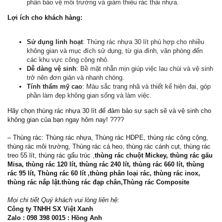
phần bảo vệ môi trường và giảm thiểu rác thải nhựa.
Lợi ích cho khách hàng:
Sử dụng linh hoạt
: Thùng rác nhựa 30 lít phù hợp cho nhiều
không gian và mục đích sử dụng, từ gia đình, văn phòng đến
các khu vực công cộng nhỏ.
Dễ dàng vệ sinh
: Bề mặt nhẵn mịn giúp việc lau chùi và vệ sinh
trở nên đơn giản và nhanh chóng.
Tính thẩm mỹ cao
: Màu sắc trang nhã và thiết kế hiện đại, góp
phần làm đẹp không gian sống và làm việc.
Hãy chọn thùng rác nhựa 30 lít để đảm bảo sự sạch sẽ và vệ sinh cho
không gian của bạn ngay hôm nay! ????
– Thùng rác: Thùng rác nhựa, Thùng rác HDPE, thùng rác công cộng,
thùng rác môi trường, Thùng rác cá heo, thùng rác cánh cụt, thùng rác
treo 55 lít, thùng rác gấu trúc ,
thùng rác chuột Mickey, thùng rác gấu
Misa, thùng rác 120 lít, thùng rác 240 lít, thùng rác 660 lít, thùng
rác 95 lít, Thùng rác 60 lít ,thùng phân loại rác, thùng rác inox,
thùng rác nắp lật.thùng rác đạp chân,Thùng rác Composite
Mọi chi tiết Quý khách vui lòng liên hệ:
Công ty TNHH SX Việt Xanh
Zalo : 098 398 0015 : Hồng Anh