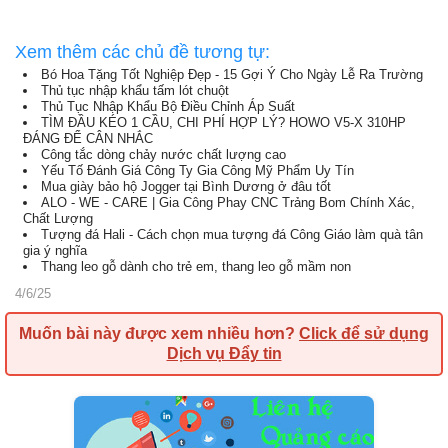
Xem thêm các chủ đề tương tự:
Bó Hoa Tặng Tốt Nghiệp Đẹp - 15 Gợi Ý Cho Ngày Lễ Ra Trường
Thủ tục nhập khẩu tấm lót chuột
Thủ Tục Nhập Khẩu Bộ Điều Chỉnh Áp Suất
TÌM ĐẦU KÉO 1 CẦU, CHI PHÍ HỢP LÝ? HOWO V5-X 310HP
ĐÁNG ĐỂ CÂN NHẮC
Công tắc dòng chảy nước chất lượng cao
Yếu Tố Đánh Giá Công Ty Gia Công Mỹ Phẩm Uy Tín
Mua giày bảo hộ Jogger tại Bình Dương ở đâu tốt
ALO - WE - CARE | Gia Công Phay CNC Trảng Bom Chính Xác,
Chất Lượng
Tượng đá Hali - Cách chọn mua tượng đá Công Giáo làm quà tân
gia ý nghĩa
Thang leo gỗ dành cho trẻ em, thang leo gỗ mầm non
4/6/25
Muốn bài này được xem nhiều hơn?
Click để sử dụng
Dịch vụ Đẩy tin