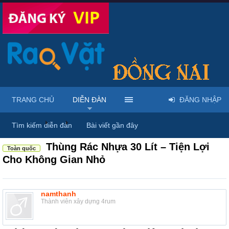
TRANG CHỦ
DIỄN ĐÀN
ĐĂNG NHẬP
Diễn đàn
...
Rao vặt tổng hợp - Uy tín - Miễn phí
Tìm kiếm diễn đàn
Bài viết gần đây
Thùng Rác Nhựa 30 Lít – Tiện Lợi
Toàn quốc
Cho Không Gian Nhỏ
namthanh
Thành viên xây dựng 4rum