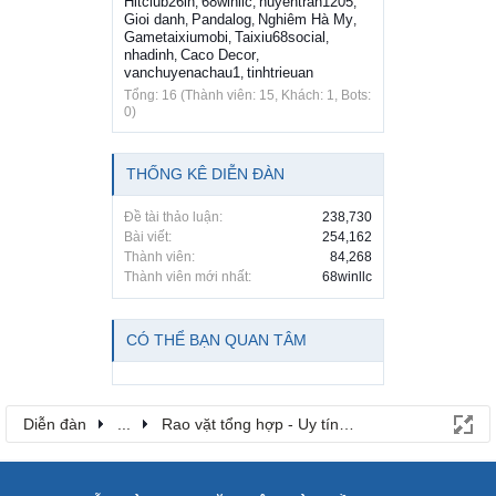
Hitclub26in
68winllc
huyentran1205
,
,
,
Gioi danh
Pandalog
Nghiêm Hà My
,
,
,
Gametaixiumobi
Taixiu68social
,
,
nhadinh
Caco Decor
,
,
vanchuyenachau1
tinhtrieuan
,
Tổng: 16 (Thành viên: 15, Khách: 1, Bots:
0)
THỐNG KÊ DIỄN ĐÀN
Đề tài thảo luận:
238,730
Bài viết:
254,162
Thành viên:
84,268
Thành viên mới nhất:
68winllc
CÓ THỂ BẠN QUAN TÂM
Diễn đàn
...
Rao vặt tổng hợp - Uy tín - Miễn phí