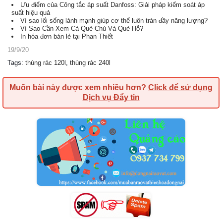
Ưu điểm của Công tắc áp suất Danfoss: Giải pháp kiểm soát áp
suất hiệu quả
Vì sao lối sống lành mạnh giúp cơ thể luôn tràn đầy năng lượng?
Vì Sao Cần Xem Cả Quẻ Chủ Và Quẻ Hỗ?
In hóa đơn bán lẻ tại Phan Thiết
19/9/20
Tags
:
thùng rác 120l
,
thùng rác 240l
Muốn bài này được xem nhiều hơn?
Click để sử dụng
Dịch vụ Đẩy tin