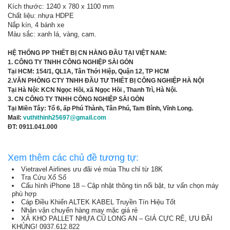
Kích thước: 1240 x 780 x 1100 mm
Chất liệu: nhựa HDPE
Nắp kín, 4 bánh xe
Màu sắc: xanh lá, vàng, cam.
HỆ THỐNG PP THIẾT BỊ CN HÀNG ĐẦU TẠI VIỆT NAM:
1. CÔNG TY TNHH CÔNG NGHIỆP SÀI GÒN
Tại HCM: 154/1, QL1A, Tân Thới Hiệp, Quận 12, TP HCM
2.VĂN PHÒNG CTY TNHH ĐẦU TƯ THIẾT BỊ CÔNG NGHIỆP HÀ NỘI
Tại Hà Nội: KCN Ngọc Hồi, xã Ngọc Hồi , Thanh Trì, Hà Nội.
3. CN CÔNG TY TNHH CÔNG NGHIỆP SÀI GÒN
Tại Miền Tây: Tổ 6, ấp Phú Thành, Tân Phú, Tam Bình, Vĩnh Long.
Mail:
vuthithinh25697@gmail.com
ĐT: 0911.041.000
Xem thêm các chủ đề tương tự:
Vietravel Airlines ưu đãi vé mùa Thu chỉ từ 18K
Tra Cứu Xổ Số
Cấu hình iPhone 18 – Cập nhật thông tin nổi bật, tư vấn chọn máy
phù hợp
Cáp Điều Khiển ALTEK KABEL Truyền Tín Hiệu Tốt
Nhận vận chuyển hàng may mặc giá rẻ
XẢ KHO PALLET NHỰA CŨ LONG AN – GIÁ CỰC RẺ, ƯU ĐÃI
KHỦNG! 0937.612.822