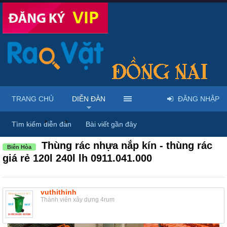
TRANG CHỦ
DIỄN ĐÀN
ĐĂNG NHẬP
Diễn đàn
...
Rao vặt tổng hợp - Uy tín - Miễn phí
Tìm kiếm diễn đàn
Bài viết gần đây
Thùng rác nhựa nắp kín - thùng rác
Biên Hòa
giá rẻ 120l 240l lh 0911.041.000
vuthithinh
Thành viên xây dựng 4rum