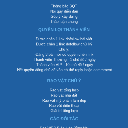
Thông báo BQT
Nội quy diễn đàn
Góp ý xây dựng
Thảo luận chung
QUYỀN LỢI THÀNH VIÊN
Được chèn 1 link dofollow bài viết
Được chèn 1 link dofollow chữ ký
Chú ý:
-Đăng 3 bài mới có quyền chèn link
-Thành viên Thường - 1 chủ đề / ngày
-Thành viên VIP - 10 chủ đề / ngày
-Hết quyền đăng chủ để vẫn có thể reply hoặc commment
RAO VẶT CHÚ Ý
Rao vặt tổng hợp
Rao vặt nhà đất
Rao vặt mỹ phẩm làm đẹp
Rao vặt điện thoại
Giải trí tổng hợp
CÁC ĐỐI TÁC