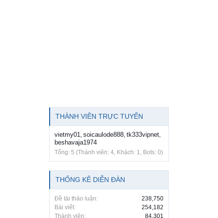
THÀNH VIÊN TRỰC TUYẾN
vietmy01
soicaulode888
tk333vipnet
,
,
,
beshavaja1974
Tổng: 5 (Thành viên: 4, Khách: 1, Bots: 0)
THỐNG KÊ DIỄN ĐÀN
Đề tài thảo luận:
238,750
Bài viết:
254,182
Thành viên:
84,301