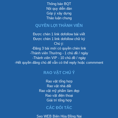
Thông báo BQT
Nội quy diễn đàn
Góp ý xây dựng
Thảo luận chung
QUYỀN LỢI THÀNH VIÊN
Được chèn 1 link dofollow bài viết
Được chèn 1 link dofollow chữ ký
Chú ý:
-Đăng 3 bài mới có quyền chèn link
-Thành viên Thường - 1 chủ đề / ngày
-Thành viên VIP - 10 chủ đề / ngày
-Hết quyền đăng chủ để vẫn có thể reply hoặc commment
RAO VẶT CHÚ Ý
Rao vặt tổng hợp
Rao vặt nhà đất
Rao vặt mỹ phẩm làm đẹp
Rao vặt điện thoại
Giải trí tổng hợp
CÁC ĐỐI TÁC
Seo WEB Biên Hòa Đồng Nai