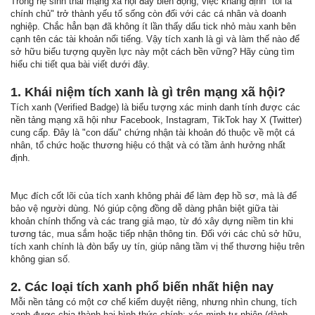
Trong hệ sinh thái mạng xã hội đầy biến động, việc khẳng định "tôi là
chính chủ" trở thành yếu tố sống còn đối với các cá nhân và doanh
nghiệp. Chắc hẳn bạn đã không ít lần thấy dấu tick nhỏ màu xanh bên
cạnh tên các tài khoản nổi tiếng. Vậy tích xanh là gì và làm thế nào để
sở hữu biểu tượng quyền lực này một cách bền vững? Hãy cùng tìm
hiểu chi tiết qua bài viết dưới đây.
1. Khái niệm tích xanh là gì trên mạng xã hội?
Tích xanh (Verified Badge) là biểu tượng xác minh danh tính được các
nền tảng mạng xã hội như Facebook, Instagram, TikTok hay X (Twitter)
cung cấp. Đây là "con dấu" chứng nhận tài khoản đó thuộc về một cá
nhân, tổ chức hoặc thương hiệu có thật và có tầm ảnh hưởng nhất
định.
Mục đích cốt lõi của tích xanh không phải để làm đẹp hồ sơ, mà là để
bảo vệ người dùng. Nó giúp cộng đồng dễ dàng phân biệt giữa tài
khoản chính thống và các trang giả mạo, từ đó xây dựng niềm tin khi
tương tác, mua sắm hoặc tiếp nhận thông tin. Đối với các chủ sở hữu,
tích xanh chính là đòn bẩy uy tín, giúp nâng tầm vị thế thương hiệu trên
không gian số.
2. Các loại tích xanh phổ biến nhất hiện nay
Mỗi nền tảng có một cơ chế kiểm duyệt riêng, nhưng nhìn chung, tích
xanh được chia thành hai hình thức chính: xác minh tự nhiên (dành