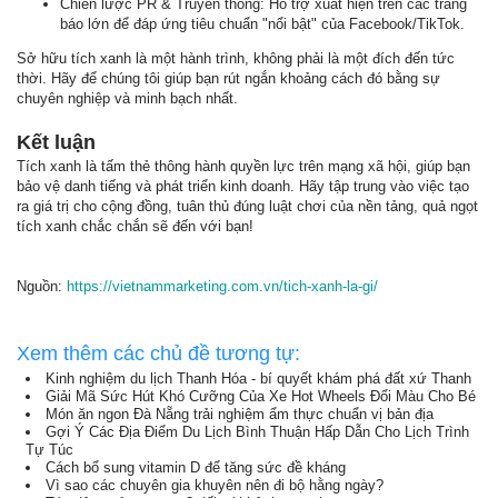
Chiến lược PR & Truyền thông: Hỗ trợ xuất hiện trên các trang
báo lớn để đáp ứng tiêu chuẩn "nổi bật" của Facebook/TikTok.
Sở hữu tích xanh là một hành trình, không phải là một đích đến tức
thời. Hãy để chúng tôi giúp bạn rút ngắn khoảng cách đó bằng sự
chuyên nghiệp và minh bạch nhất.
Kết luận
Tích xanh là tấm thẻ thông hành quyền lực trên mạng xã hội, giúp bạn
bảo vệ danh tiếng và phát triển kinh doanh. Hãy tập trung vào việc tạo
ra giá trị cho cộng đồng, tuân thủ đúng luật chơi của nền tảng, quả ngọt
tích xanh chắc chắn sẽ đến với bạn!
Nguồn:
https://vietnammarketing.com.vn/tich-xanh-la-gi/
Xem thêm các chủ đề tương tự:
Kinh nghiệm du lịch Thanh Hóa - bí quyết khám phá đất xứ Thanh
Giải Mã Sức Hút Khó Cưỡng Của Xe Hot Wheels Đổi Màu Cho Bé
Món ăn ngon Đà Nẵng trải nghiệm ẩm thực chuẩn vị bản địa
Gợi Ý Các Địa Điểm Du Lịch Bình Thuận Hấp Dẫn Cho Lịch Trình
Tự Túc
Cách bổ sung vitamin D để tăng sức đề kháng
Vì sao các chuyên gia khuyên nên đi bộ hằng ngày?