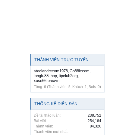
THÀNH VIÊN TRỰC TUYẾN
stoclandrecom1978
Go88iccom
,
,
longfu88shop
tipclub2org
,
,
xoso66forexvn
Tổng: 6 (Thành viên: 5, Khách: 1, Bots: 0)
THỐNG KÊ DIỄN ĐÀN
Đề tài thảo luận:
238,752
Bài viết:
254,184
Thành viên:
84,326
Thành viên mới nhất: