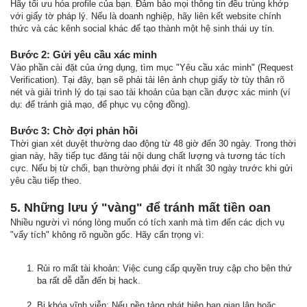
Hãy tối ưu hóa profile của bạn. Đảm bảo mọi thông tin đều trùng khớp
với giấy tờ pháp lý. Nếu là doanh nghiệp, hãy liên kết website chính
thức và các kênh social khác để tạo thành một hệ sinh thái uy tín.
Bước 2: Gửi yêu cầu xác minh
Vào phần cài đặt của ứng dụng, tìm mục "Yêu cầu xác minh" (Request
Verification). Tại đây, bạn sẽ phải tải lên ảnh chụp giấy tờ tùy thân rõ
nét và giải trình lý do tại sao tài khoản của bạn cần được xác minh (ví
dụ: để tránh giả mạo, để phục vụ cộng đồng).
Bước 3: Chờ đợi phản hồi
Thời gian xét duyệt thường dao động từ 48 giờ đến 30 ngày. Trong thời
gian này, hãy tiếp tục đăng tải nội dung chất lượng và tương tác tích
cực. Nếu bị từ chối, bạn thường phải đợi ít nhất 30 ngày trước khi gửi
yêu cầu tiếp theo.
5. Những lưu ý "vàng" để tránh mất tiền oan
Nhiều người vì nóng lòng muốn có tích xanh mà tìm đến các dịch vụ
"vẩy tích" không rõ nguồn gốc. Hãy cẩn trọng vì:
Rủi ro mất tài khoản: Việc cung cấp quyền truy cập cho bên thứ
ba rất dễ dẫn đến bị hack.
Bị khóa vĩnh viễn: Nếu nền tảng phát hiện bạn gian lận hoặc