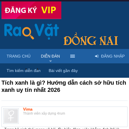
TRANG CHỦ
DIỄN ĐÀN
ĐĂNG NHẬP
Diễn đàn
...
Thảo luận chung & chia sẻ kinh nghiệm
Tìm kiếm diễn đàn
Bài viết gần đây
Tích xanh là gì? Hướng dẫn cách sở hữu tích
xanh uy tín nhất 2026
Vima
Thành viên xây dựng 4rum