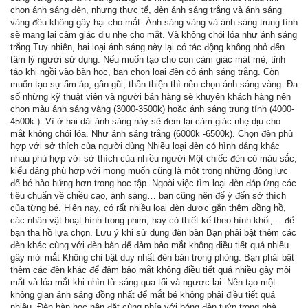
chọn ánh sáng đèn, nhưng thực tế, đèn ánh sáng trắng và ánh sáng
vàng đều không gây hại cho mắt. Ánh sáng vàng và ánh sáng trung tính
sẽ mang lại cảm giác dịu nhẹ cho mắt. Và không chói lóa như ánh sáng
trắng Tuy nhiên, hai loại ánh sáng này lại có tác động không nhỏ đến
tâm lý người sử dụng. Nếu muốn tạo cho con cảm giác mát mẻ, tỉnh
táo khi ngồi vào bàn học, bạn chọn loại đèn có ánh sáng trắng. Còn
muốn tạo sự ấm áp, gần gũi, thân thiện thì nên chọn ánh sáng vàng. Đa
số những kỹ thuật viên và người bán hàng sẽ khuyên khách hàng nên
chọn màu ánh sáng vàng (3000-3500k) hoặc ánh sáng trung tính (4000-
4500k ). Vì ở hai dải ánh sáng này sẽ đem lại cảm giác nhẹ dịu cho
mắt không chói lóa. Như ánh sáng trắng (6000k -6500k). Chọn đèn phù
hợp với sở thích của người dùng Nhiều loại đèn có hình dáng khác
nhau phù hợp với sở thích của nhiều người Một chiếc đèn có màu sắc,
kiểu dáng phù hợp với mong muốn cũng là một trong những động lực
để bé hào hứng hơn trong học tập. Ngoài việc tìm loại đèn đáp ứng các
tiêu chuẩn về chiều cao, ánh sáng… bạn cũng nên để ý đến sở thích
của từng bé. Hiện nay, có rất nhiều loại đèn được gắn thêm đồng hồ,
các nhân vật hoạt hình trong phim, hay có thiết kế theo hình khối,… để
bạn tha hồ lựa chọn. Lưu ý khi sử dụng đèn bàn Bạn phải bật thêm các
đèn khác cùng với đèn bàn để đảm bảo mắt không điều tiết quá nhiều
gây mỏi mắt Không chỉ bật duy nhất đèn bàn trong phòng. Bạn phải bật
thêm các đèn khác để đảm bảo mắt không điều tiết quá nhiều gây mỏi
mắt và lóa mắt khi nhìn từ sáng qua tối và ngược lại. Nên tạo một
không gian ánh sáng đồng nhất để mắt bé không phải điều tiết quá
nhiều. Đèn bàn học nên đặt cùng phía với bóng đèn tuýp trong nhà,