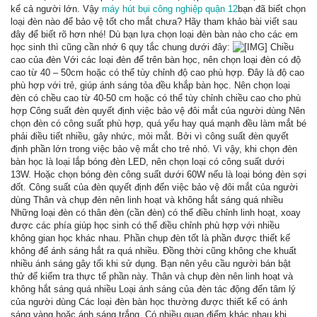
kể cả người lớn. Vậy
máy hút bụi công nghiệp quận 12
bạn đã biết chọn
loại đèn nào để bảo vệ tốt cho mắt chưa? Hãy tham khảo bài viết sau
đây để biết rõ hơn nhé! Dù bạn lựa chọn loại đèn bàn nào cho các em
học sinh thì cũng cần nhớ 6 quy tắc chung dưới đây:
Chiều
cao của đèn Với các loại đèn để trên bàn học, nên chọn loại đèn có độ
cao từ 40 – 50cm hoặc có thể tùy chỉnh độ cao phù hợp. Đây là độ cao
phù hợp với trẻ, giúp ánh sáng tỏa đều khắp bàn học. Nên chọn loại
đèn có chều cao từ 40-50 cm hoặc có thể tùy chỉnh chiều cao cho phù
hợp Công suất đèn quyết định việc bảo vệ đôi mắt của người dùng Nên
chọn đèn có công suất phù hợp, quá yếu hay quá mạnh đều làm mắt bé
phải điều tiết nhiều, gây nhức, mỏi mắt. Bởi vì công suất đèn quyết
định phần lớn trong việc bảo vệ mắt cho trẻ nhỏ. Vì vậy, khi chọn đèn
bàn học là loại lắp bóng đèn LED, nên chọn loại có công suất dưới
13W. Hoặc chọn bóng đèn công suất dưới 60W nếu là loại bóng đèn sợi
đốt. Công suất của đèn quyết định đến việc bảo vệ đôi mắt của người
dùng Thân và chụp đèn nên linh hoạt và không hắt sáng quá nhiều
Những loại đèn có thân đèn (cần đèn) có thể điều chỉnh linh hoạt, xoay
được các phía giúp học sinh có thể điều chỉnh phù hợp với nhiều
không gian học khác nhau. Phần chụp đèn tốt là phần được thiết kế
không để ánh sáng hắt ra quá nhiều. Đồng thời cũng không che khuất
nhiều ánh sáng gây tối khi sử dụng. Bạn nên yêu cầu người bán bật
thử để kiểm tra thực tế phần này. Thân và chụp đèn nên linh hoạt và
không hắt sáng quá nhiều Loại ánh sáng của đèn tác động đến tâm lý
của người dùng Các loại đèn bàn học thường được thiết kế có ánh
sáng vàng hoặc ánh sáng trắng. Có nhiều quan điểm khác nhau khi