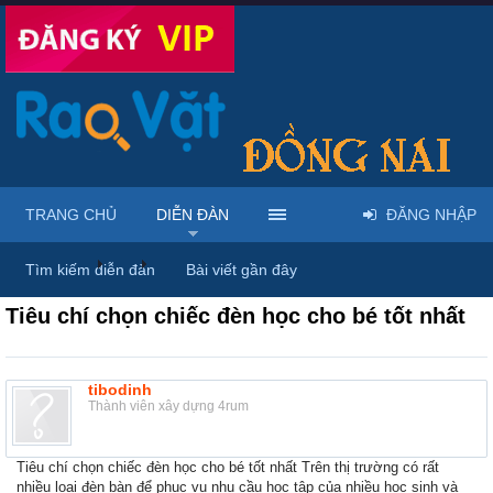
TRANG CHỦ
DIỄN ĐÀN
ĐĂNG NHẬP
Diễn đàn
...
Rao vặt tổng hợp - Uy tín - Miễn phí
Tìm kiếm diễn đàn
Bài viết gần đây
Tiêu chí chọn chiếc đèn học cho bé tốt nhất
tibodinh
Thành viên xây dựng 4rum
Tiêu chí chọn chiếc đèn học cho bé tốt nhất Trên thị trường có rất
nhiều loại đèn bàn để phục vụ nhu cầu học tập của nhiều học sinh và