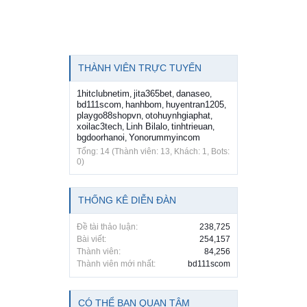
THÀNH VIÊN TRỰC TUYẾN
1hitclubnetim
jita365bet
danaseo
,
,
,
bd111scom
hanhbom
huyentran1205
,
,
,
playgo88shopvn
otohuynhgiaphat
,
,
xoilac3tech
Linh Bilalo
tinhtrieuan
,
,
,
bgdoorhanoi
Yonorummyincom
,
Tổng: 14 (Thành viên: 13, Khách: 1, Bots:
0)
THỐNG KÊ DIỄN ĐÀN
Đề tài thảo luận:
238,725
Bài viết:
254,157
Thành viên:
84,256
Thành viên mới nhất:
bd111scom
CÓ THỂ BẠN QUAN TÂM