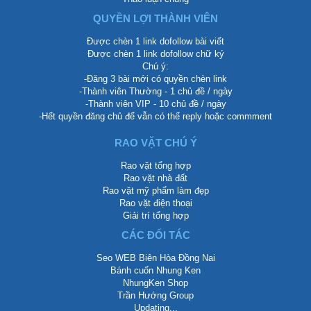
QUYỀN LỢI THÀNH VIÊN
Được chèn 1 link dofollow bài viết
Được chèn 1 link dofollow chữ ký
Chú ý:
-Đăng 3 bài mới có quyền chèn link
-Thành viên Thường - 1 chủ đề / ngày
-Thành viên VIP - 10 chủ đề / ngày
-Hết quyền đăng chủ để vẫn có thể reply hoặc commment
RAO VẶT CHÚ Ý
Rao vặt tổng hợp
Rao vặt nhà đất
Rao vặt mỹ phẩm làm đẹp
Rao vặt điện thoại
Giải trí tổng hợp
CÁC ĐỐI TÁC
Seo WEB Biên Hòa Đồng Nai
Bánh cuốn Nhung Ken
NhungKen Shop
Trần Hướng Group
Updating...