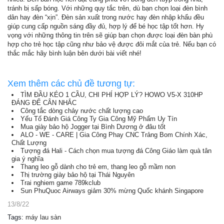
tránh bị sấp bóng. Với những quy tắc trên, dù bạn chọn loại đèn bình
dân hay đèn “xịn”. Đèn sản xuất trong nước hay đèn nhập khẩu đều
giúp cung cấp nguồn sáng đầy đủ, hợp lý để bé học tập tốt hơn. Hy
vọng với những thông tin trên sẽ giúp bạn chọn được loại đèn bàn phù
hợp cho trẻ học tập cũng như bảo vệ được đôi mắt của trẻ. Nếu bạn có
thắc mắc hãy bình luận bên dưới bài viết nhé!
Xem thêm các chủ đề tương tự:
TÌM ĐẦU KÉO 1 CẦU, CHI PHÍ HỢP LÝ? HOWO V5-X 310HP
ĐÁNG ĐỂ CÂN NHẮC
Công tắc dòng chảy nước chất lượng cao
Yếu Tố Đánh Giá Công Ty Gia Công Mỹ Phẩm Uy Tín
Mua giày bảo hộ Jogger tại Bình Dương ở đâu tốt
ALO - WE - CARE | Gia Công Phay CNC Trảng Bom Chính Xác,
Chất Lượng
Tượng đá Hali - Cách chọn mua tượng đá Công Giáo làm quà tân
gia ý nghĩa
Thang leo gỗ dành cho trẻ em, thang leo gỗ mầm non
Thị trường giày bảo hộ tại Thái Nguyên
Trai nghiem game 789kclub
Sun PhuQuoc Airways giảm 30% mừng Quốc khánh Singapore
13/8/22
Tags
:
máy lau sàn