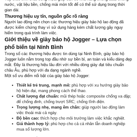
nước, vật liệu bền, chống mài mòn tốt để có thể sử dụng trong thời
gian dài.
Thương hiệu uy tín, nguồn gốc rõ ràng
Người lao động nên chọn các thương hiệu giày bảo hộ lao động đã
được kiểm chứng thay vì sử dụng hàng kém chất lượng gây nguy
hiểm trong quá trình làm việc.
Giới thiệu về giày bảo hộ Jogger – Lựa chọn
phổ biến tại Ninh Bình
Trong số các thương hiệu được tin dùng tại Ninh Bình, giày bảo hộ
Jogger luôn nằm trong top đầu nhờ sự bền bỉ, an toàn và kiểu dáng đẹp
mắt. Đây là thương hiệu lâu đời với nhiều dòng giày đạt tiêu chuẩn
châu Âu, phù hợp với đa dạng ngành nghề.
Một số ưu điểm nổi bật của giày bảo hộ Jogger:
Thiết kế trẻ trung, mạnh mẽ:
phù hợp với xu hướng giày bảo
hộ hiện đại, mang phong cách thể thao.
Chất lượng đạt chuẩn:
mũi thép hoặc composite chống va đập;
đế chống đinh, chống trượt SRC; chống tĩnh điện.
Trọng lượng nhẹ, mang êm chân:
giúp người lao động làm
việc thoải mái cả ngày.
Độ bền cao:
thích hợp cho môi trường làm việc khắc nghiệt.
Giá thành hợp lý:
phù hợp cho cả cá nhân lẫn doanh nghiệp
mua số lượng lớn.