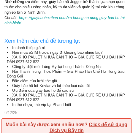
Nhờ những ưu điểm này, giày bảo hộ Jogger trở thành lựa chọn quen
thuộc cho nhiều công nhân, kỹ thuật viên và quản lý tại các khu công
nghiệp lớn ở Ninh Bình.
Chi tiết:
https://giaybaohoziben.com/xu-huong-su-dung-giay-bao-ho-tai-
ninh-binh/
Xem thêm các chủ đề tương tự:
In danh thiếp giá rẻ
Nên mua eSIM trước ngày đi khoảng bao nhiêu lâu?
XẢ KHO PALLET NHỰA CẦN THƠ – GIÁ CỰC RẺ ƯU ĐÃI HẤP
DẪN 0937.612.822
Công ty diệt mối Tùng My tại Long Thành, Đồng Nai
Nồi Thanh Trùng Thực Phẩm – Giải Pháp Hạn Chế Hư Hỏng Sau
Đóng Gói
Đặc điểm của lưới tóc giả
Giày bảo hộ lót Kevlar và lót thép loại nào tốt
Ưu điểm của giày bảo hộ đế cao su
XẢ KHO PALLET NHỰA CẦN THƠ – GIÁ CỰC RẺ ƯU ĐÃI HẤP
DẪN 0937.612.822
In thẻ nhựa, thẻ vip tại Phan Thiết
9/12/25
Muốn bài này được xem nhiều hơn?
Click để sử dụng
Dịch vụ Đẩy tin