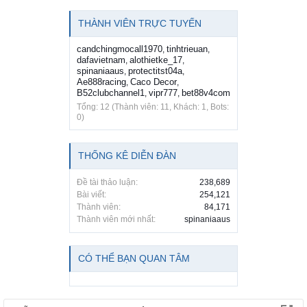
THÀNH VIÊN TRỰC TUYẾN
candchingmocall1970
tinhtrieuan
,
,
dafavietnam
alothietke_17
,
,
spinaniaaus
protectitst04a
,
,
Ae888racing
Caco Decor
,
,
B52clubchannel1
vipr777
bet88v4com
,
,
Tổng: 12 (Thành viên: 11, Khách: 1, Bots:
0)
THỐNG KÊ DIỄN ĐÀN
Đề tài thảo luận:
238,689
Bài viết:
254,121
Thành viên:
84,171
Thành viên mới nhất:
spinaniaaus
CÓ THỂ BẠN QUAN TÂM