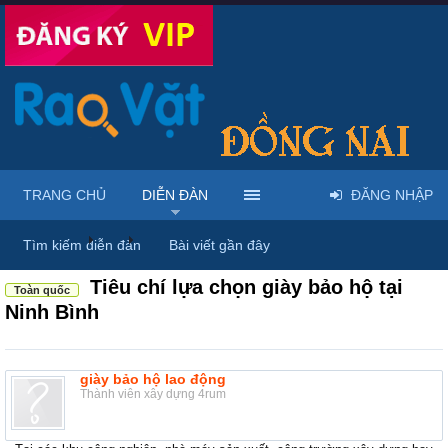
TRANG CHỦ
DIỄN ĐÀN
ĐĂNG NHẬP
Diễn đàn
...
Rao vặt tổng hợp - Uy tín - Miễn phí
Tìm kiếm diễn đàn
Bài viết gần đây
Tiêu chí lựa chọn giày bảo hộ tại
Toàn quốc
Ninh Bình
giày bảo hộ lao động
Thành viên xây dựng 4rum