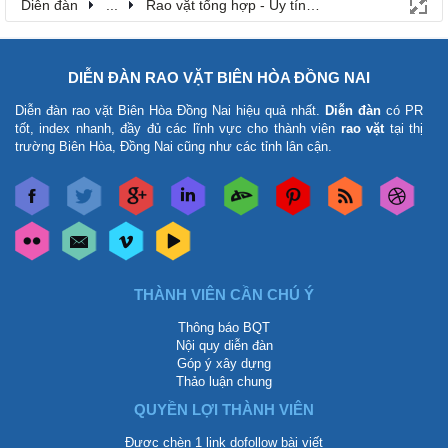
Diễn đàn
...
Rao vặt tổng hợp - Uy tín - Miễn phí
DIỄN ĐÀN RAO VẶT BIÊN HÒA ĐỒNG NAI
Diễn đàn rao vặt Biên Hòa Đồng Nai
hiệu quả nhất.
Diễn đàn
có PR
tốt, index nhanh, đầy đủ các lĩnh vực cho thành viên
rao vặt
tại thị
trường Biên Hòa, Đồng Nai cũng như các tỉnh lân cận.
THÀNH VIÊN CẦN CHÚ Ý
Thông báo BQT
Nội quy diễn đàn
Góp ý xây dựng
Thảo luận chung
QUYỀN LỢI THÀNH VIÊN
Được chèn 1 link dofollow bài viết