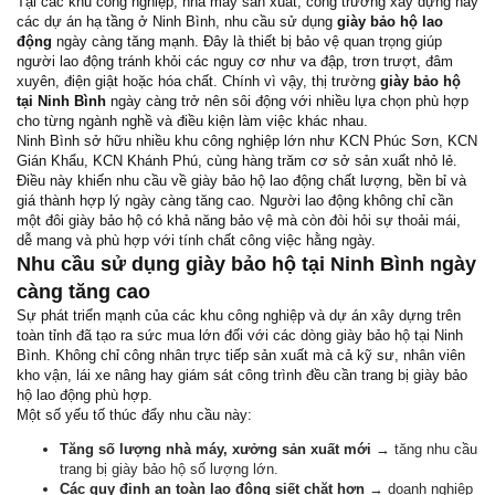
Tại các khu công nghiệp, nhà máy sản xuất, công trường xây dựng hay
các dự án hạ tầng ở Ninh Bình, nhu cầu sử dụng
giày bảo hộ lao
động
ngày càng tăng mạnh. Đây là thiết bị bảo vệ quan trọng giúp
người lao động tránh khỏi các nguy cơ như va đập, trơn trượt, đâm
xuyên, điện giật hoặc hóa chất. Chính vì vậy, thị trường
giày bảo hộ
tại Ninh Bình
ngày càng trở nên sôi động với nhiều lựa chọn phù hợp
cho từng ngành nghề và điều kiện làm việc khác nhau.
Ninh Bình sở hữu nhiều khu công nghiệp lớn như KCN Phúc Sơn, KCN
Gián Khẩu, KCN Khánh Phú, cùng hàng trăm cơ sở sản xuất nhỏ lẻ.
Điều này khiến nhu cầu về giày bảo hộ lao động chất lượng, bền bỉ và
giá thành hợp lý ngày càng tăng cao. Người lao động không chỉ cần
một đôi giày bảo hộ có khả năng bảo vệ mà còn đòi hỏi sự thoải mái,
dễ mang và phù hợp với tính chất công việc hằng ngày.
Nhu cầu sử dụng giày bảo hộ tại Ninh Bình ngày
càng tăng cao
Sự phát triển mạnh của các khu công nghiệp và dự án xây dựng trên
toàn tỉnh đã tạo ra sức mua lớn đối với các dòng giày bảo hộ tại Ninh
Bình. Không chỉ công nhân trực tiếp sản xuất mà cả kỹ sư, nhân viên
kho vận, lái xe nâng hay giám sát công trình đều cần trang bị giày bảo
hộ lao động phù hợp.
Một số yếu tố thúc đẩy nhu cầu này:
Tăng số lượng nhà máy, xưởng sản xuất mới
→ tăng nhu cầu
trang bị giày bảo hộ số lượng lớn.
Các quy định an toàn lao động siết chặt hơn
→ doanh nghiệp