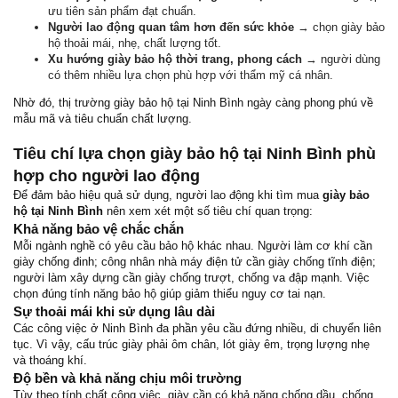
ưu tiên sản phẩm đạt chuẩn.
Người lao động quan tâm hơn đến sức khỏe
→ chọn giày bảo
hộ thoải mái, nhẹ, chất lượng tốt.
Xu hướng giày bảo hộ thời trang, phong cách
→ người dùng
có thêm nhiều lựa chọn phù hợp với thẩm mỹ cá nhân.
Nhờ đó, thị trường giày bảo hộ tại Ninh Bình ngày càng phong phú về
mẫu mã và tiêu chuẩn chất lượng.
Tiêu chí lựa chọn giày bảo hộ tại Ninh Bình phù
hợp cho người lao động
Để đảm bảo hiệu quả sử dụng, người lao động khi tìm mua
giày bảo
hộ tại Ninh Bình
nên xem xét một số tiêu chí quan trọng:
Khả năng bảo vệ chắc chắn
Mỗi ngành nghề có yêu cầu bảo hộ khác nhau. Người làm cơ khí cần
giày chống đinh; công nhân nhà máy điện tử cần giày chống tĩnh điện;
người làm xây dựng cần giày chống trượt, chống va đập mạnh. Việc
chọn đúng tính năng bảo hộ giúp giảm thiểu nguy cơ tai nạn.
Sự thoải mái khi sử dụng lâu dài
Các công việc ở Ninh Bình đa phần yêu cầu đứng nhiều, di chuyển liên
tục. Vì vậy, cấu trúc giày phải ôm chân, lót giày êm, trọng lượng nhẹ
và thoáng khí.
Độ bền và khả năng chịu môi trường
Tùy theo tính chất công việc, giày cần có khả năng chống dầu, chống