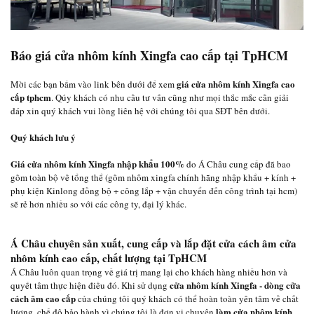
Báo giá cửa nhôm kính Xingfa cao cấp tại TpHCM
giá cửa nhôm kính Xingfa cao
Mời các bạn bấm vào link bên dưới để xem
cấp tphcm
. Qúy khách có nhu cầu tư vấn cũng như mọi thắc mắc cần giải
đáp xin quý khách vui lòng liên hệ với chúng tôi qua SĐT bên dưới.
Quý khách lưu ý
Giá cửa nhôm kính Xingfa nhập khẩu 100%
do Á Châu cung cấp đã bao
gồm toàn bộ về tổng thể (gồm nhôm xingfa chính hãng nhập khẩu + kính +
phụ kiện Kinlong đồng bộ + công lắp + vận chuyển đến công trình tại hcm)
sẽ rẻ hơn nhiều so với các công ty, đại lý khác.
Á Châu chuyên sản xuất, cung cấp và lắp đặt cửa cách âm cửa
nhôm kính cao cấp, chất lượng tại TpHCM
Á Châu luôn quan trọng về giá trị mang lại cho khách hàng nhiều hơn và
cửa nhôm kính Xingfa - dòng cửa
quyết tâm thực hiện điều đó. Khi sử dụng
cách âm cao cấp
của chúng tôi quý khách có thể hoàn toàn yên tâm về chất
làm cửa nhôm kính
lượng, chế độ bảo hành vì chúng tôi là đơn vị chuyên