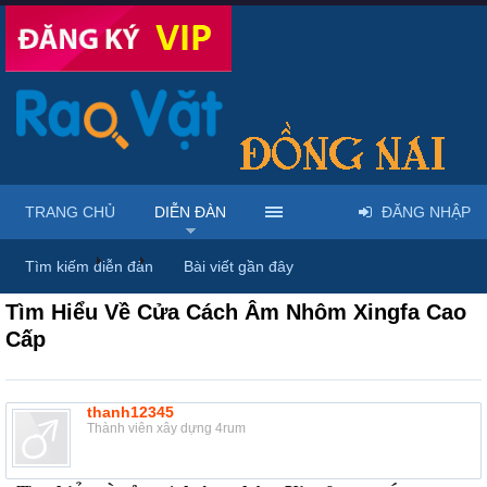
TRANG CHỦ
DIỄN ĐÀN
ĐĂNG NHẬP
Diễn đàn
...
Nội thất & Ngoại thất
Tìm kiếm diễn đàn
Bài viết gần đây
Tìm Hiểu Về Cửa Cách Âm Nhôm Xingfa Cao
Cấp
thanh12345
Thành viên xây dựng 4rum