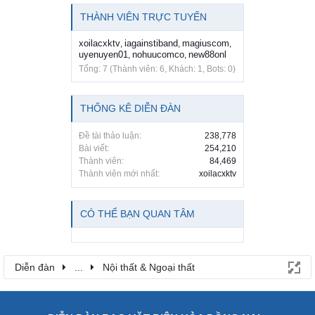
THÀNH VIÊN TRỰC TUYẾN
xoilacxktv
iagainstiband
magiuscom
,
,
,
uyenuyen01
nohuucomco
new88onl
,
,
Tổng: 7 (Thành viên: 6, Khách: 1, Bots: 0)
THỐNG KÊ DIỄN ĐÀN
Đề tài thảo luận:
238,778
Bài viết:
254,210
Thành viên:
84,469
Thành viên mới nhất:
xoilacxktv
CÓ THỂ BẠN QUAN TÂM
Diễn đàn
...
Nội thất & Ngoại thất