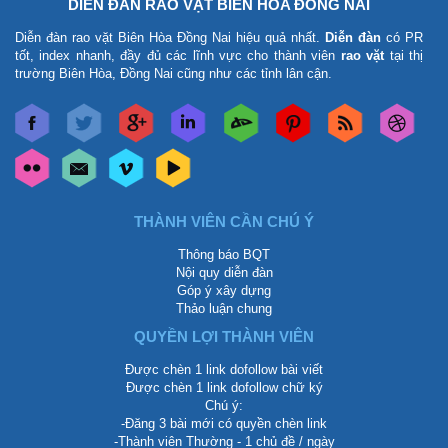
DIỄN ĐÀN RAO VẶT BIÊN HÒA ĐỒNG NAI
Diễn đàn rao vặt Biên Hòa Đồng Nai
hiệu quả nhất.
Diễn đàn
có PR
tốt, index nhanh, đầy đủ các lĩnh vực cho thành viên
rao vặt
tại thị
trường Biên Hòa, Đồng Nai cũng như các tỉnh lân cận.
THÀNH VIÊN CẦN CHÚ Ý
Thông báo BQT
Nội quy diễn đàn
Góp ý xây dựng
Thảo luận chung
QUYỀN LỢI THÀNH VIÊN
Được chèn 1 link dofollow bài viết
Được chèn 1 link dofollow chữ ký
Chú ý:
-Đăng 3 bài mới có quyền chèn link
-Thành viên Thường - 1 chủ đề / ngày