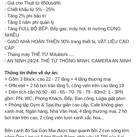
- Giá cho Thuê từ 850usd/th
- Chiết khấu từ 5% - 25%
- Tặng 2% phí bảo trì
- Tặng 1 năm phí quản lý
- Tăng FULL BỘ BẾP: Bếp gas, máy hút, lò nướng CÙNG
NHIỀU
- GIAO NHÀ HOÀN THIỆN 90% trang thiết bị, VẬT LIỆU CAO
CẤP:
- Thang máy THẺ TỪ Mítubishi ....
- AN NINH 24/24. THẺ TỪ THÔNG MINH, CAMERA AN NINH
Thông tin thêm về dự án:
+ Gồm 3 Block: cao 22 - 27 tầng + 4 tầng thuơng mại
+ Officetel + 2 hồ bơi tràn tầng 5, công viên trên cao tầng 19
+ Diện tích căn hộ:50 - 60 - 65 - 70- 76 - 79 - 83m2: 1 - 3PN
gồm: PN, WC, Phòng Khách, Bếp, Ban công, Logia giặt phơi
+ Phòng tập Gym & Spa thư giản cao cấp, Cafe không gian
xanh mát, Ngân hàng, Nhà Văn Hoá, 4 tầng thương mại, 2 hồ
bơi tràn trên cao, 2 công viên tươi xanh sắc hoa...
Bên cạnh đó Sai Gon Mia được bao quanh bởi 2 con sông lớn:
sông Ông Lớn và Sông Rạch Bàng, nhờ vậy VỊ TRÍ của Sai