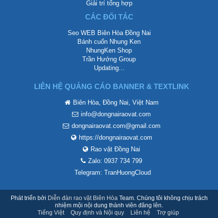
Giải trí tổng hợp
CÁC ĐỐI TÁC
Seo WEB Biên Hòa Đồng Nai
Bánh cuốn Nhung Ken
NhungKen Shop
Trần Hướng Group
Updating...
LIÊN HỆ QUẢNG CÁO BANNER & TEXTLINK
Biên Hòa, Đồng Nai, Việt Nam
info@dongnairaovat.com
dongnairaovat.com@gmail.com
https://dongnairaovat.com
Rao vặt Đồng Nai
Zalo: 0937 734 799
Telegram: TranHuongCloud
Phát triển bởi
Diễn đàn rao vặt Biên Hòa
Team. Chúng tôi không chịu trách
nhiệm mội nội dung thành viên đăng lên.
Tiếng Việt
Quy định và Nội quy
Liên hệ
Trợ giúp