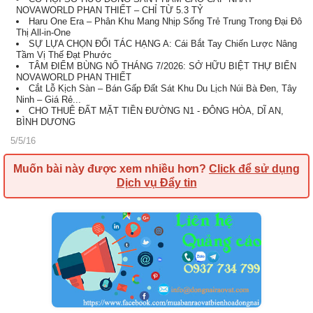
NOVAWORLD PHAN THIẾT – CHỈ TỪ 5.3 TỶ
Haru One Era – Phân Khu Mang Nhịp Sống Trẻ Trung Trong Đại Đô
Thị All-in-One
SỰ LỰA CHỌN ĐỐI TÁC HẠNG A: Cái Bắt Tay Chiến Lược Nâng
Tầm Vị Thế Đạt Phước
TÂM ĐIỂM BÙNG NỔ THÁNG 7/2026: SỞ HỮU BIỆT THỰ BIỂN
NOVAWORLD PHAN THIẾT
Cắt Lỗ Kịch Sàn – Bán Gấp Đất Sát Khu Du Lịch Núi Bà Đen, Tây
Ninh – Giá Rẻ...
CHO THUÊ ĐẤT MẶT TIỀN ĐƯỜNG N1 - ĐÔNG HÒA, DĨ AN,
BÌNH DƯƠNG
5/5/16
Muốn bài này được xem nhiều hơn?
Click để sử dụng
Dịch vụ Đẩy tin