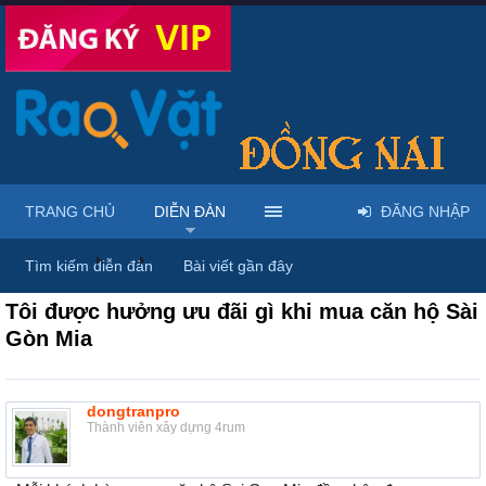
TRANG CHỦ
DIỄN ĐÀN
ĐĂNG NHẬP
Diễn đàn
...
Nhà đất – Bất động sản
Tìm kiếm diễn đàn
Bài viết gần đây
Tôi được hưởng ưu đãi gì khi mua căn hộ Sài
Gòn Mia
dongtranpro
Thành viên xây dựng 4rum