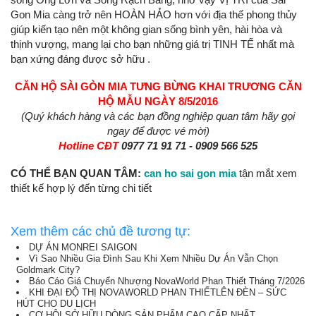
Gon Mia càng trở nên HOÀN HẢO hơn với địa thế phong thủy
giúp kiến tạo nên một không gian sống bình yên, hài hòa và
thịnh vượng, mang lại cho bạn những giá trị TINH TẾ nhất mà
bạn xứng đáng được sở hữu .
CĂN HỘ SÀI GÒN MIA TƯNG BỪNG KHAI TRƯƠNG CĂN
HỘ MẪU NGÀY 8/5/2016
(Quý khách hàng và các bạn đồng nghiệp quan tâm hãy gọi
ngay để được vé mời)
Hotline CĐT
0977 71 91 71 - 0909 566 525
CÓ THỂ BẠN QUAN TÂM:
can ho sai gon mia
tận mắt xem
thiết kế hợp lý đến từng chi tiết
Xem thêm các chủ đề tương tự:
DỰ ÁN MONREI SAIGON
Vì Sao Nhiều Gia Đình Sau Khi Xem Nhiều Dự Án Vẫn Chọn
Goldmark City?
Báo Cáo Giá Chuyển Nhượng NovaWorld Phan Thiết Tháng 7/2026
KHI ĐẠI ĐỘ THỊ NOVAWORLD PHAN THIẾTLÊN ĐÈN – SỨC
HÚT CHO DU LỊCH
CƠ HỘI SỞ HỮU DÒNG SẢN PHẨM CAO CẤP NHẤT