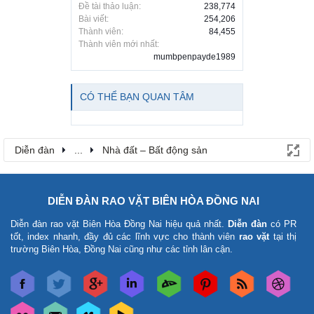
Đề tài thảo luận:
238,774
Bài viết:
254,206
Thành viên:
84,455
Thành viên mới nhất:
mumbpenpayde1989
CÓ THỂ BẠN QUAN TÂM
Diễn đàn
...
Nhà đất – Bất động sản
DIỄN ĐÀN RAO VẶT BIÊN HÒA ĐỒNG NAI
Diễn đàn rao vặt Biên Hòa Đồng Nai
hiệu quả nhất.
Diễn đàn
có PR
tốt, index nhanh, đầy đủ các lĩnh vực cho thành viên
rao vặt
tại thị
trường Biên Hòa, Đồng Nai cũng như các tỉnh lân cận.