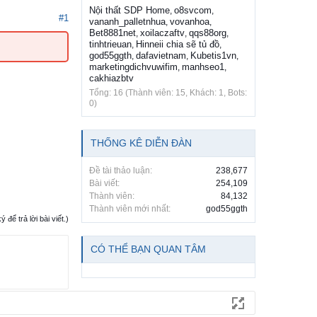
Nội thất SDP Home
o8svcom
,
,
#1
vananh_palletnhua
vovanhoa
,
,
Bet8881net
xoilaczaftv
qqs88org
,
,
,
tinhtrieuan
Hinneii chia sẽ tủ đồ
,
,
god55ggth
dafavietnam
Kubetis1vn
,
,
,
marketingdichvuwifim
manhseo1
,
,
cakhiazbtv
Tổng: 16 (Thành viên: 15, Khách: 1, Bots:
0)
THỐNG KÊ DIỄN ĐÀN
Đề tài thảo luận:
238,677
Bài viết:
254,109
Thành viên:
84,132
Thành viên mới nhất:
god55ggth
ể trả lời bài viết.)
CÓ THỂ BẠN QUAN TÂM