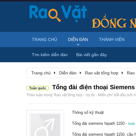
TRANG CHỦ
DIỄN ĐÀN
THÀNH VIÊN
Tìm kiếm diễn đàn
Bài viết gần đây
Trang chủ
Diễn đàn
Rao vặt tổng hợp
Rao 
Tổng đài điện thoại Siemens 
Toàn quốc
Thảo luận trong '
Rao vặt tổng hợp - Uy tín - Miễn phí
' bắt đầu bởi
n
Thông số kỹ thuật
Tổng đài siemens hipath 1150 -
sua 
Tổng đài siemens hipath 1150, cầu h