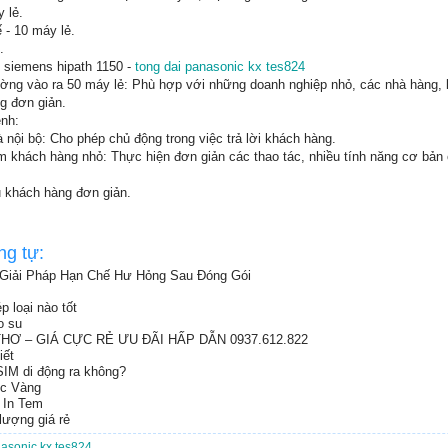
 lẻ.
 - 10 máy lẻ.
.
i siemens hipath 1150 -
tong dai panasonic kx tes824
ường vào ra 50 máy lẻ: Phù hợp với những doanh nghiệp nhỏ, các nhà hàng,
g đơn giản.
ênh:
à nội bộ: Cho phép chủ động trong việc trả lời khách hàng.
tâm khách hàng nhỏ: Thực hiện đơn giản các thao tác, nhiều tính năng cơ bản c
vụ khách hàng đơn giản.
ng tự:
Giải Pháp Hạn Chế Hư Hỏng Sau Đóng Gói
p loại nào tốt
o su
Ơ – GIÁ CỰC RẺ ƯU ĐÃI HẤP DẪN 0937.612.822
iết
SIM di động ra không?
ức Vàng
 In Tem
lượng giá rẻ
nasonic kx tes824