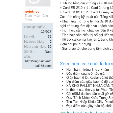
+ Khung tổng đài 2 trung kế - 10 máy
+ Card EB 2/10 x 1 : Card 2 trung kế
nvietnet
+ Card EB 0/11 x 2 : Card 12 máy lẻ
Thành viên năng
Các tính năng kỹ thuật của Tổng đà
động
- Khả năng mở rộng lên tối đa 10 đ
nghỉ có trung tâm dịch vụ khách hàn
Tham gia ngày:
- Tích hợp sẵn lời chào gọi đến 8 k
16/6/17
- Tích hợp sẵn hiển thị số gọi đến v
Bài viết:
39
- Hỗ trợ callcenter tạo lên 1 trung 
Đã được thích:
0
kiệm chi phí sử dụng.
Điểm thành tích:
39
- Giải pháp tốt cho trung tâm dịch 
Giới tính:
Nam
Web:
http://tongdaidienth
Xem thêm các chủ đề tươ
oai365.com/
Nồi Thanh Trùng Thực Phẩm – 
Đặc điểm của lưới tóc giả
Giày bảo hộ lót Kevlar và lót thé
Ưu điểm của giày bảo hộ đế ca
XẢ KHO PALLET NHỰA CẦN TH
In thẻ nhựa, thẻ vip tại Phan Th
Cài eSIM du lịch cần phải gỡ e
Quy Trình Nhập Khẩu Trang S
Thủ Tục Nhập Khẩu Giấy Decal
Đặc điểm của giày bảo hộ chất 
sua chua tong dai noi bo
-
tong dai pa