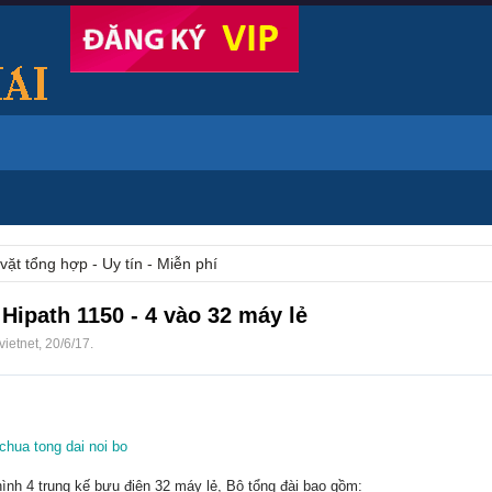
vặt tổng hợp - Uy tín - Miễn phí
Hipath 1150 - 4 vào 32 máy lẻ
vietnet
,
20/6/17
.
chua tong dai noi bo
ình 4 trung kế bưu điện 32 máy lẻ, Bộ tổng đài bao gồm: