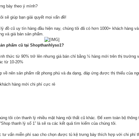
ưng bày theo ý mình?
ôi sẽ giúp bạn giải quyết mọi vấn đề!
lý đồ cũ uy tín hàng đầu hiện nay, chúng tôi đã có hơn 1000+ khách hàng v
ợng và giá bán sản phẩm.
 sản phẩm cũ tại Shopthanhlyso1?
ình thức từ 90% trở lên nhưng giá bán chỉ bằng ½ hàng mới trên thị trường 
hác từ 10-20%
 về nên sản phẩm rất phong phú và đa dạng, đáp ứng được thị thiếu của n
 khách hàng mới chi phí cực rẻ
húng tôi còn thanh lý nhiều mặt hàng nội thất cũ khác. Để xem toàn bộ thông 
Shop thanh lý số 1” là sẽ ra các kết quả tìm kiếm của chúng tôi.
 tư vấn miễn phí sao cho chọn được tủ kệ trưng bày thích hợp với chi phí t