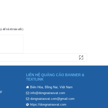
ể trả lời bài viết.)
LIÊN HỆ QUẢNG CÁO BANNER &
TEXTLINK
Biên Hòa, Đồng Nai, Việt Nam
ẹp
info@dongnairaovat.com
dongnairaovat.com@gmail.com
https://dongnairaovat.com