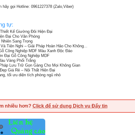
 hãy gọi Hotline: 0961227378 (Zalo,Viber)
ng tự:
hiết Kế Giường Đôi Hiện Đại
ện Đại Cho Văn Phòng
 Nhiên Sang Trọng
Và Tiện Nghi – Giải Pháp Hoàn Hảo Cho Không...
Gỗ Công Nghiệp MDF Màu Xanh Độc Đáo
iện Đại Gỗ Công Nghiệp MDF
àu Vàng Phối Trắng
i Pháp Lưu Trữ Gọn Gàng Cho Mọi Không Gian
p Giá Rẻ – Nội Thất Hiện Đại
, tối ưu diện tích phòng ngủ nhỏ
em nhiều hơn?
Click để sử dụng Dịch vụ Đẩy tin