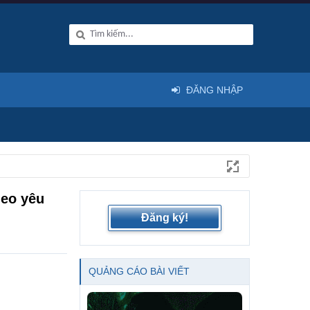
ĐĂNG NHẬP
heo yêu
Đăng ký!
QUẢNG CÁO BÀI VIẾT