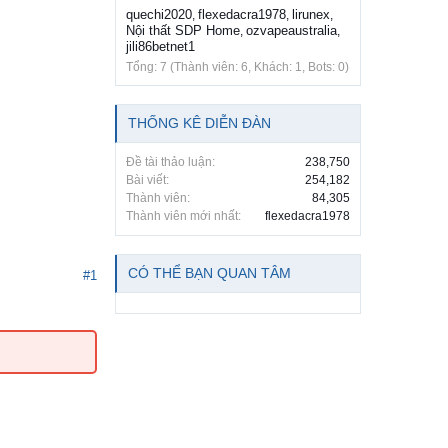
quechi2020
flexedacra1978
lirunex
,
,
,
Nội thất SDP Home
ozvapeaustralia
,
,
jili86betnet1
Tổng: 7 (Thành viên: 6, Khách: 1, Bots: 0)
THỐNG KÊ DIỄN ĐÀN
Đề tài thảo luận:
238,750
Bài viết:
254,182
Thành viên:
84,305
Thành viên mới nhất:
flexedacra1978
CÓ THỂ BẠN QUAN TÂM
#1