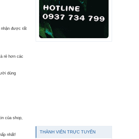
à nhận được rất
và rẻ hơn các
gười dùng
tin của shop,
THÀNH VIÊN TRỰC TUYẾN
hấp nhất!