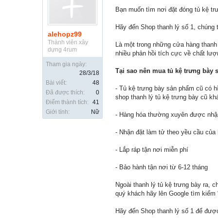
Bạn muốn tìm nơi đặt đóng tủ kệ tr
Hãy đến Shop thanh lý số 1, chúng t
alehopz99
Thành viên xây
Là một trong những cửa hàng thanh 
dựng 4rum
nhiều phản hồi tích cực về chất lư
Tham gia ngày:
Tại sao nên mua tủ kệ trưng bày
28/3/18
Bài viết:
48
- Tủ kệ trưng bày sản phẩm cũ có h
Đã được thích:
0
shop thanh lý tủ kệ trưng bày cũ k
Điểm thành tích:
41
Giới tính:
Nữ
- Hàng hóa thường xuyên được nhập
- Nhận đặt làm tử theo yều cầu của
- Lắp ráp tận nơi miễn phí
- Bảo hành tận nơi từ 6-12 tháng
Ngoài thanh lý tủ kệ trưng bày ra, c
quý khách hãy lên Google tìm kiếm “
Hãy đến Shop thanh lý số 1 để được