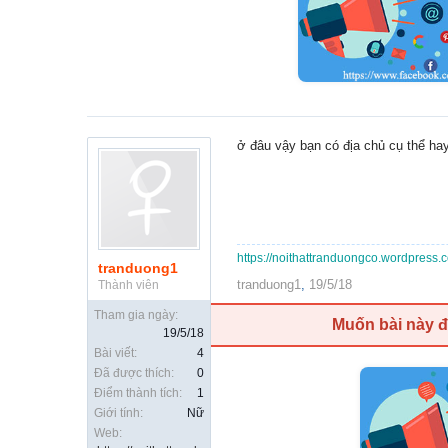
ở đâu vậy bạn có địa chủ cụ thể ha
https://noithattranduongco.wordpress.
tranduong1
tranduong1
,
19/5/18
Thành viên
Tham gia ngày:
Muốn bài này 
19/5/18
Bài viết:
4
Đã được thích:
0
Điểm thành tích:
1
Giới tính:
Nữ
Web: