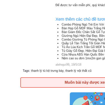
Để được tư vấn miễn phí, quý khách
Xem thêm các chủ đề tươ
Combo Phòng Ngủ Trẻ Em Với T
Bàn Họp Gỗ MDF Màu Trắng Hi
Bàn Giám Đốc Chân Sắt Gỗ Tự
Giường Ngủ Hiện Đại Đẹp, Bền 
Combo Giường Tủ Phòng Ngủ 
Quầy Lễ Tân Trắng Tối Giản H
Tủ Áo Lùa Kịch Trần Gỗ MDF M
Tủ Giày Gỗ Đẹp, Hiện Đại Giả
Cửa Nhựa ABS Hàn Quốc Bền Đẹ
Nệm cao su đơn 1mx2m gọn gàng
alehopz99
,
19/5/18
Tags
:
thanh lý tủ kệ trưng bày
,
thanh lý nội thất cũ
Muốn bài này được x