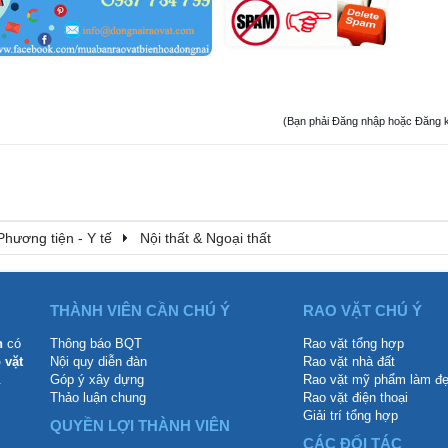
(Bạn phải Đăng nhập hoặc Đăng ký đ
Phương tiện - Y tế
Nội thất & Ngoại thất
THÀNH VIÊN CẦN CHÚ Ý
RAO VẶT CHÚ Ý
n
có
Thông báo BQT
Rao vặt tổng hợp
 vặt
Nội quy diễn đàn
Rao vặt nhà đất
.
Góp ý xây dựng
Rao vặt mỹ phẩm làm đ
Thảo luận chung
Rao vặt điện thoại
Giải trí tổng hợp
QUYỀN LỢI THÀNH VIÊN
CÁC ĐỐI TÁC