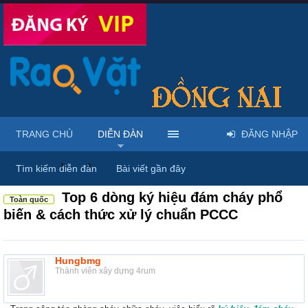
TRANG CHỦ
DIỄN ĐÀN
ĐĂNG NHẬP
Diễn đàn
...
Rao vặt tổng hợp - Uy tín - Miễn phí
Tìm kiếm diễn đàn
Bài viết gần đây
Top 6 dòng ký hiệu đám cháy phổ
Toàn quốc
biến & cách thức xử lý chuẩn PCCC
Hungbmg
Thành viên xây dựng 4rum