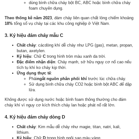
dùng bình chữa cháy bột BC, ABC hoặc bình chữa cháy
foam chuyên dụng.
Theo thống kê năm 2023
, đám cháy liên quan chất lỏng chiếm khoảng
18%
tổng số vụ cháy tại các khu công nghiệp ở Việt Nam.
3. Ký hiệu đám cháy mẫu C
Chất cháy
: cácdòng khí dễ cháy như LPG (gas), metan, propan,
butan, axetylen.
Ký hiệu
: Chữ
C
trong hình tròn màu xanh da trời.
Đặc điểm nhận diện
: Cháy mạnh, sở hữu nguy cơ nổ cao nếu
tích tụ khí ko cháy kịp thời.
Ứng dụng thực tế
:
Phải
ngắt nguồn phân phối khí
trước lúc chữa cháy.
Sử dụng bình chữa cháy CO2 hoặc bình bột ABC để dập
lửa.
Không được sử dụng nước hoặc bình foam thông thường cho đám
cháy khí vì nguy cơ kích thích cháy lan hoặc phát nổ rất lớn.
4. Ký hiệu đám cháy dòng D
Chất cháy
: Kim mẫu dễ cháy như magie, titan, natri, kali,
lithium.
Ký hiệu
: Chữ
D
trong hình ngôi sao màu vàng.