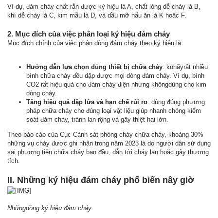
Ví dụ, đám cháy chất rắn được ký hiệu là A, chất lỏng dễ cháy là B,
khí dễ cháy là C, kim mẫu là D, và dầu mỡ nấu ăn là K hoặc F.
2. Mục đích của việc phân loại ký hiệu đám cháy
Mục đích chính của việc phân dòng đám cháy theo ký hiệu là:
Hướng dẫn lựa chọn đúng thiết bị chữa cháy
: kohãyrất nhiều
bình chữa cháy đều dập được mọi dòng đám cháy. Ví dụ, bình
CO2 rất hiệu quả cho đám cháy điện nhưng khôngdùng cho kim
dòng cháy.
Tăng hiệu quả dập lửa và hạn chế rủi ro
: dùng đúng phương
pháp chữa cháy cho đúng loại vật liệu giúp nhanh chóng kiểm
soát đám cháy, tránh lan rộng và gây thiệt hại lớn.
Theo báo cáo của Cục Cảnh sát phòng cháy chữa cháy, khoảng 30%
những vụ cháy được ghi nhận trong năm 2023 là do người dân sử dụng
sai phương tiện chữa cháy ban đầu, dẫn tới cháy lan hoặc gây thương
tích.
II. Những ký hiệu đám cháy phổ biến nây giờ
Nhữngdòng ký hiệu đám cháy