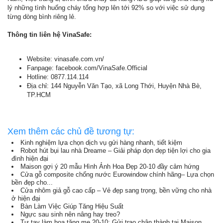
lý những tình huống cháy tổng hợp lên tới 92% so với việc sử dụng
từng dòng bình riêng lẻ.
Thông tin liên hệ VinaSafe:
Website: vinasafe.com.vn/
Fanpage: facebook.com/VinaSafe.Official
Hotline: 0877.114.114
Địa chỉ: 144 Nguyễn Văn Tạo, xã Long Thới, Huyện Nhà Bè,
TP.HCM
Xem thêm các chủ đề tương tự:
Kinh nghiệm lựa chọn dịch vụ gửi hàng nhanh, tiết kiệm
Robot hút bụi lau nhà Dreame – Giải pháp dọn dẹp tiện lợi cho gia
đình hiện đại
Maison gợi ý 20 mẫu Hình Ảnh Hoa Đẹp 20-10 đầy cảm hứng
Cửa gỗ composite chống nước Eurowindow chính hãng– Lựa chọn
bền đẹp cho...
Cửa nhôm giả gỗ cao cấp – Vẻ đẹp sang trọng, bền vững cho nhà
ở hiện đại
Bàn Làm Việc Giúp Tăng Hiệu Suất
Ngực sau sinh nên nâng hay treo?
Tự tay làm hoa tặng mẹ 20-10: Gửi trao chân thành tại Maison