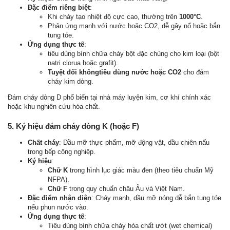
Đặc điểm riêng biệt
:
Khi cháy tạo nhiệt độ cực cao, thường trên
1000°C
.
Phản ứng mạnh với nước hoặc CO2, dễ gây nổ hoặc bắn
tung tóe.
Ứng dụng thực tế
:
tiêu dùng bình chữa cháy bột đặc chủng cho kim loại (bột
natri clorua hoặc grafit).
Tuyệt đối khôngtiêu dùng nước hoặc CO2
cho đám
cháy kim dòng.
Đám cháy dòng D phổ biến tại nhà máy luyện kim, cơ khí chính xác
hoặc khu nghiên cứu hóa chất.
5. Ký hiệu đám cháy dòng K (hoặc F)
Chất cháy
: Dầu mỡ thực phẩm, mỡ động vật, dầu chiên nấu
trong bếp công nghiệp.
Ký hiệu
:
Chữ K
trong hình lục giác màu đen (theo tiêu chuẩn Mỹ
NFPA).
Chữ F
trong quy chuẩn châu Âu và Việt Nam.
Đặc điểm nhận diện
: Cháy mạnh, dầu mỡ nóng dễ bắn tung tóe
nếu phun nước vào.
Ứng dụng thực tế
:
Tiêu dùng bình chữa cháy hóa chất ướt (wet chemical)