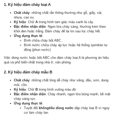
1. Ký hiệu đám cháy loại A
Chất cháy
: những chất rắn thông thường như gỗ, giấy, vải,
nhựa, cao su.
Ký hiệu
: Chữ
A
trong hình tam giác màu xanh lá cây.
Đặc điểm nhận diện
: Ngọn lửa cháy sáng, thường kèm theo
khói đen hoặc trắng. Đám cháy để lại tro sau lúc cháy hết.
Ứng dụng thực tế
:
Bình chữa cháy bột ABC.
Bình nước chữa cháy áp lực hoặc hệ thống sprinkler tự
động (phun nước).
Việc dùng nước hoặc bột ABC cho đám cháy loại A là phương án hiệu
quả và phổ biến nhất trong nhà ở, văn phòng.
2. Ký hiệu đám cháy mẫu B
Chất cháy
: những chất lỏng dễ cháy như xăng, dầu, sơn, dung
môi, cồn.
Ký hiệu
: Chữ
B
trong hình vuông màu đỏ.
Đặc điểm nhận diện
: Cháy nhanh, ngọn lửa bùng mạnh, bề mặt
cháy sáng rực.
Ứng dụng thực tế
:
Tuyệt đối
khôngtiêu dùng nước
dập cháy loại B vì nguy
cơ làm cháy lan.