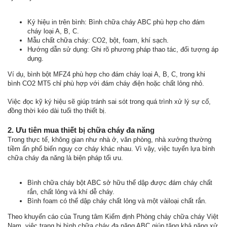
Ký hiệu in trên bình: Bình chữa cháy ABC phù hợp cho đám
cháy loại A, B, C.
Mẫu chất chữa cháy: CO2, bột, foam, khí sạch.
Hướng dẫn sử dụng: Ghi rõ phương pháp thao tác, đối tượng áp
dụng.
Ví dụ, bình bột MFZ4 phù hợp cho đám cháy loại A, B, C, trong khi
bình CO2 MT5 chỉ phù hợp với đám cháy điện hoặc chất lỏng nhỏ.
Việc đọc kỹ ký hiệu sẽ giúp tránh sai sót trong quá trình xử lý sự cố,
đồng thời kéo dài tuổi thọ thiết bị.
2. Ưu tiên mua thiết bị chữa cháy đa năng
Trong thực tế, không gian như nhà ở, văn phòng, nhà xưởng thường
tiềm ẩn phổ biến nguy cơ cháy khác nhau. Vì vậy, việc tuyển lựa bình
chữa cháy đa năng là biện pháp tối ưu.
Bình chữa cháy bột ABC sở hữu thể dập được đám cháy chất
rắn, chất lỏng và khí dễ cháy.
Bình foam có thể dập cháy chất lỏng và một vàiloại chất rắn.
Theo khuyến cáo của Trung tâm Kiểm định Phòng cháy chữa cháy Việt
Nam, việc trang bị bình chữa cháy đa năng ABC giúp tăng khả năng xử