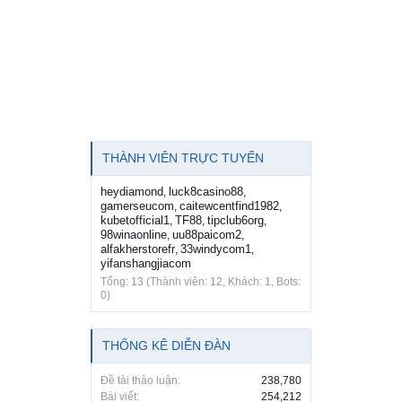
THÀNH VIÊN TRỰC TUYẾN
heydiamond
luck8casino88
,
,
gamerseucom
caitewcentfind1982
,
,
kubetofficial1
TF88
tipclub6org
,
,
,
98winaonline
uu88paicom2
,
,
alfakherstorefr
33windycom1
,
,
yifanshangjiacom
Tổng: 13 (Thành viên: 12, Khách: 1, Bots:
0)
THỐNG KÊ DIỄN ĐÀN
Đề tài thảo luận:
238,780
Bài viết:
254,212