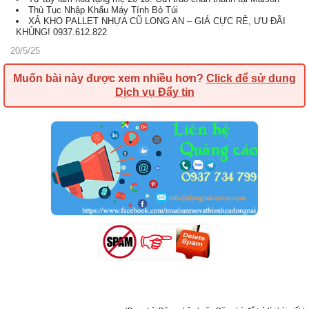
Thủ Tục Nhập Khẩu Máy Tính Bỏ Túi
XẢ KHO PALLET NHỰA CŨ LONG AN – GIÁ CỰC RẺ, ƯU ĐÃI
KHỦNG! 0937.612.822
20/5/25
Muốn bài này được xem nhiều hơn?
Click để sử dụng
Dịch vụ Đẩy tin