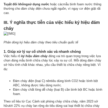
Tuyệt đối khôngsử dụng nước
hoặc cácmẫu bình foam nước thông
thường cho đám cháy điện chưa ngắt nguồn, vì nguy cơ điện giật rất
cao.
III. Ý nghĩa thực tiễn của việc hiểu ký hiệu đám
cháy
Phân dòng ký hiệu đám cháy theo tiêu chuẩn quốc tế
1. Giúp xử lý sự cố chính xác và nhanh chóng
Việc hiểu rõ
ký hiệu đám cháy
đóng vai trò quan trọng trong việc lựa
chọn đúng mẫu bình chữa cháy lúc xảy ra sự cố. Mỗi dòng đám cháy
sở hữu tính chất khác nhau, yêu cầu thiết bị chữa cháy riêng biệt. Ví
dụ:
Đám cháy điện (loại C) nêntiêu dùng bình CO2 hoặc bình bột
ABC, không được tiêu dùng nước.
Đám cháy chất lỏng dễ cháy (loại B) cần bình bột BC hoặc bình
foam.
Theo số liệu từ Cục Cảnh sát phòng cháy chữa cháy, năm 2023 sở
hữutới 22% vụ cháy lan rộng do tiêu dùng sai loại thiết bị chữa cháy