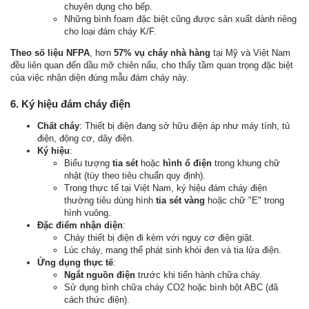
chuyên dụng cho bếp.
Những bình foam đặc biệt cũng được sản xuất dành riêng
cho loại đám cháy K/F.
Theo số liệu NFPA
, hơn
57% vụ cháy nhà hàng
tại Mỹ và Việt Nam
đều liên quan đến dầu mỡ chiên nấu, cho thấy tầm quan trọng đặc biệt
của việc nhận diện đúng mẫu đám cháy này.
6. Ký hiệu đám cháy điện
Chất cháy
: Thiết bị điện đang sở hữu điện áp như máy tính, tủ
điện, động cơ, dây điện.
Ký hiệu
:
Biểu tượng
tia sét
hoặc
hình ổ điện
trong khung chữ
nhật (tùy theo tiêu chuẩn quy định).
Trong thực tế tại Việt Nam, ký hiệu đám cháy điện
thường tiêu dùng hình
tia sét vàng
hoặc chữ "E" trong
hình vuông.
Đặc điểm nhận diện
:
Cháy thiết bị điện đi kèm với nguy cơ điện giật.
Lúc cháy, mang thể phát sinh khói đen và tia lửa điện.
Ứng dụng thực tế
:
Ngắt nguồn điện
trước khi tiến hành chữa cháy.
Sử dụng bình chữa cháy CO2 hoặc bình bột ABC (đã
cách thức điện).