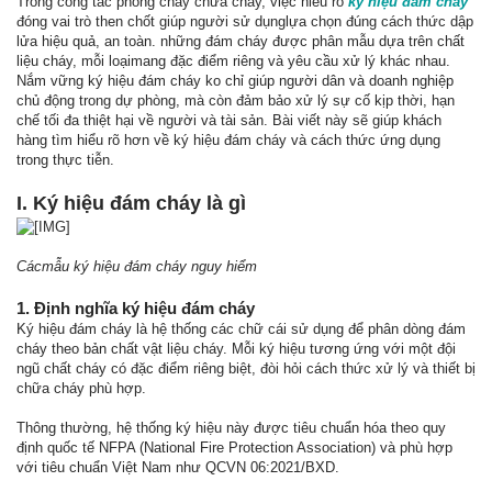
Trong công tác phòng cháy chữa cháy, việc hiểu rõ
ký hiệu đám cháy
đóng vai trò then chốt giúp người sử dụnglựa chọn đúng cách thức dập
lửa hiệu quả, an toàn. những đám cháy được phân mẫu dựa trên chất
liệu cháy, mỗi loạimang đặc điểm riêng và yêu cầu xử lý khác nhau.
Nắm vững ký hiệu đám cháy ko chỉ giúp người dân và doanh nghiệp
chủ động trong dự phòng, mà còn đảm bảo xử lý sự cố kịp thời, hạn
chế tối đa thiệt hại về người và tài sản. Bài viết này sẽ giúp khách
hàng tìm hiểu rõ hơn về ký hiệu đám cháy và cách thức ứng dụng
trong thực tiễn.
I. Ký hiệu đám cháy là gì
Cácmẫu ký hiệu đám cháy nguy hiểm
1. Định nghĩa ký hiệu đám cháy
Ký hiệu đám cháy là hệ thống các chữ cái sử dụng để phân dòng đám
cháy theo bản chất vật liệu cháy. Mỗi ký hiệu tương ứng với một đội
ngũ chất cháy có đặc điểm riêng biệt, đòi hỏi cách thức xử lý và thiết bị
chữa cháy phù hợp.
Thông thường, hệ thống ký hiệu này được tiêu chuẩn hóa theo quy
định quốc tế NFPA (National Fire Protection Association) và phù hợp
với tiêu chuẩn Việt Nam như QCVN 06:2021/BXD.