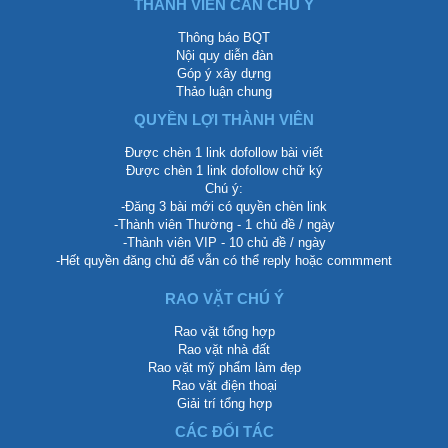
THÀNH VIÊN CẦN CHÚ Ý
Thông báo BQT
Nội quy diễn đàn
Góp ý xây dựng
Thảo luận chung
QUYỀN LỢI THÀNH VIÊN
Được chèn 1 link dofollow bài viết
Được chèn 1 link dofollow chữ ký
Chú ý:
-Đăng 3 bài mới có quyền chèn link
-Thành viên Thường - 1 chủ đề / ngày
-Thành viên VIP - 10 chủ đề / ngày
-Hết quyền đăng chủ để vẫn có thể reply hoặc commment
RAO VẶT CHÚ Ý
Rao vặt tổng hợp
Rao vặt nhà đất
Rao vặt mỹ phẩm làm đẹp
Rao vặt điện thoại
Giải trí tổng hợp
CÁC ĐỐI TÁC