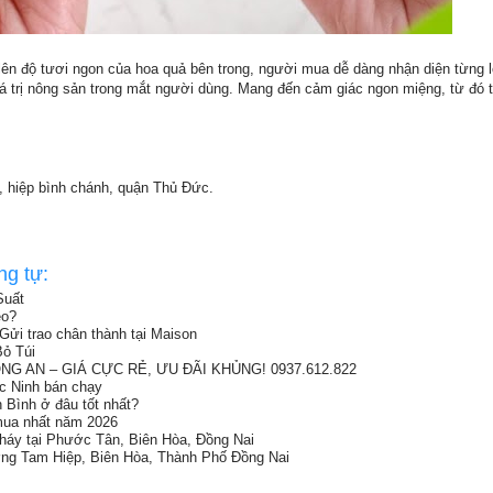
 lên độ tươi ngon của hoa quả bên trong, người mua dễ dàng nhận diện từng 
á trị nông sản trong mắt người dùng. Mang đến cảm giác ngon miệng, từ đó 
7, hiệp bình chánh, quận Thủ Đức.
ng tự:
Suất
eo?
Gửi trao chân thành tại Maison
ỏ Túi
G AN – GIÁ CỰC RẺ, ƯU ĐÃI KHỦNG! 0937.612.822
ắc Ninh bán chạy
h Bình ở đâu tốt nhất?
 mua nhất năm 2026
cháy tại Phước Tân, Biên Hòa, Đồng Nai
ng Tam Hiệp, Biên Hòa, Thành Phố Đồng Nai