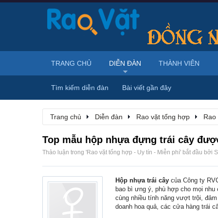
TRANG CHỦ
DIỄN ĐÀN
THÀNH VIÊN
Tìm kiếm diễn đàn
Bài viết gần đây
Trang chủ
Diễn đàn
Rao vặt tổng hợp
Rao 
Top mẫu hộp nhựa đựng trái cây đượ
Thảo luận trong '
Rao vặt tổng hợp - Uy tín - Miễn phí
' bắt đầu bởi
S
Hộp nhựa trái cây
của Công ty RVC
bao bì ưng ý, phù hợp cho mọi nhu 
cùng nhiều tính năng vượt trội, đảm
doanh hoa quả, các cửa hàng trái câ