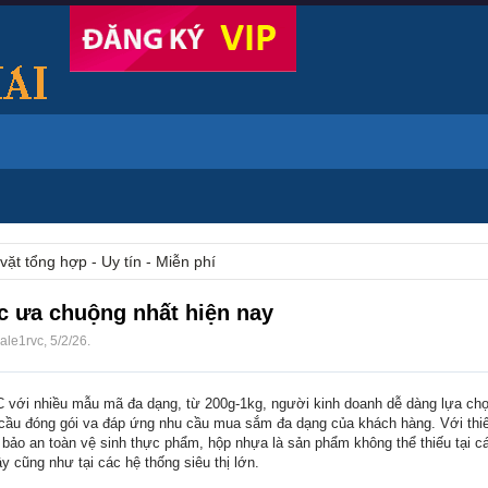
vặt tổng hợp - Uy tín - Miễn phí
c ưa chuộng nhất hiện nay
ale1rvc
,
5/2/26
.
 với nhiều mẫu mã đa dạng, từ 200g-1kg, người kinh doanh dễ dàng lựa c
cầu đóng gói va đáp ứng nhu cầu mua sắm đa dạng của khách hàng. Với thiế
 bảo an toàn vệ sinh thực phẩm, hộp nhựa là sản phẩm không thể thiếu tại c
y cũng như tại các hệ thống siêu thị lớn.