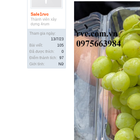
Sale1rvc
Thành viên xây
dựng 4rum
Tham gia ngày:
13/7/23
Bài viết:
105
Đã được thích:
0
Điểm thành tích:
97
Giới tính:
Nữ