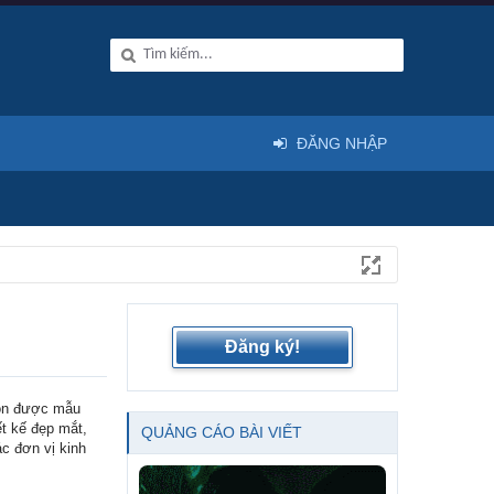
ĐĂNG NHẬP
Đăng ký!
họn được mẫu
t kế đẹp mắt,
QUẢNG CÁO BÀI VIẾT
ác đơn vị kinh