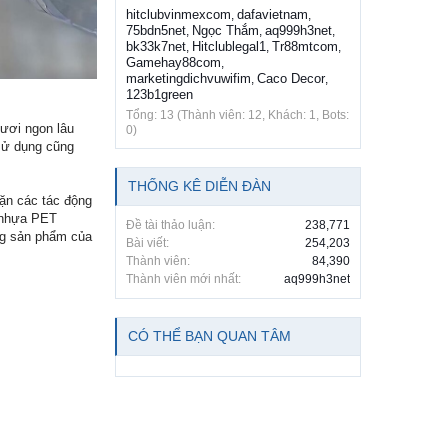
hitclubvinmexcom
dafavietnam
,
,
75bdn5net
Ngọc Thắm
aq999h3net
,
,
,
bk33k7net
Hitclublegal1
Tr88mtcom
,
,
,
Gamehay88com
,
marketingdichvuwifim
Caco Decor
,
,
123b1green
Tổng: 13 (Thành viên: 12, Khách: 1, Bots:
tươi ngon lâu
0)
 sử dụng cũng
THỐNG KÊ DIỄN ĐÀN
hặn các tác động
ừ nhựa PET
Đề tài thảo luận:
238,771
ng sản phẩm của
Bài viết:
254,203
Thành viên:
84,390
Thành viên mới nhất:
aq999h3net
CÓ THỂ BẠN QUAN TÂM