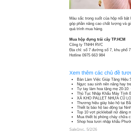
Màu sắc trong suốt của hộp nổi bật
góp phần nâng cao chất lượng và gi
quá trình mua hàng.
Mua hộp đựng trái cây TP.HCM
Công ty TNHH RVC
Địa chỉ: số 7 đường số 7, khu phố 
Hotline 0975 663 984
Xem thêm các chủ đề tươ
Bàn Làm Việc Giúp Tăng Hiệu 
Ngực sau sinh nên nâng hay tr
Tự tay làm hoa tặng mẹ 20-10: 
Thủ Tục Nhập Khẩu Máy Tính B
XẢ KHO PALLET NHỰA CŨ LON
Thương hiệu giày bảo hộ tại B
Thiết bị bảo hộ lao động tại Nin
Top 10 vợt pickleball nữ đáng
Mua thiết bị phòng cháy chữa 
Shop hoa tươi nhập khẩu Phườ
Sale1rvc
,
5/2/26