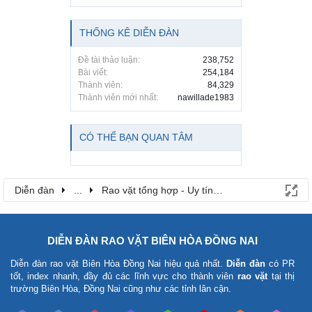
THỐNG KÊ DIỄN ĐÀN
Đề tài thảo luận:
238,752
Bài viết:
254,184
Thành viên:
84,329
Thành viên mới nhất:
nawillade1983
CÓ THỂ BẠN QUAN TÂM
Diễn đàn
...
Rao vặt tổng hợp - Uy tín - Miễn phí
DIỄN ĐÀN RAO VẶT BIÊN HÒA ĐỒNG NAI
Diễn đàn rao vặt Biên Hòa Đồng Nai
hiệu quả nhất.
Diễn đàn
có PR
tốt, index nhanh, đầy đủ các lĩnh vực cho thành viên
rao vặt
tại thị
trường Biên Hòa, Đồng Nai cũng như các tỉnh lân cận.