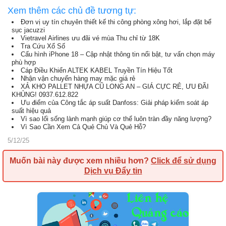
Xem thêm các chủ đề tương tự:
Đơn vị uy tín chuyên thiết kế thi công phòng xông hơi, lắp đặt bể
sục jacuzzi
Vietravel Airlines ưu đãi vé mùa Thu chỉ từ 18K
Tra Cứu Xổ Số
Cấu hình iPhone 18 – Cập nhật thông tin nổi bật, tư vấn chọn máy
phù hợp
Cáp Điều Khiển ALTEK KABEL Truyền Tín Hiệu Tốt
Nhận vận chuyển hàng may mặc giá rẻ
XẢ KHO PALLET NHỰA CŨ LONG AN – GIÁ CỰC RẺ, ƯU ĐÃI
KHỦNG! 0937.612.822
Ưu điểm của Công tắc áp suất Danfoss: Giải pháp kiểm soát áp
suất hiệu quả
Vì sao lối sống lành mạnh giúp cơ thể luôn tràn đầy năng lượng?
Vì Sao Cần Xem Cả Quẻ Chủ Và Quẻ Hỗ?
5/12/25
Muốn bài này được xem nhiều hơn?
Click để sử dụng
Dịch vụ Đẩy tin