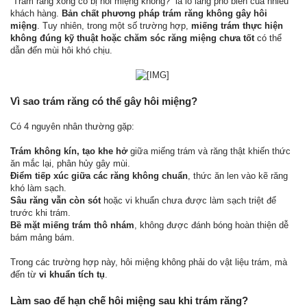
“Trám răng xong có bị hôi miệng không?” là lo lắng phổ biến của nhiều
khách hàng.
Bản chất phương pháp trám răng không gây hôi
miệng
. Tuy nhiên, trong một số trường hợp,
miếng trám thực hiện
không đúng kỹ thuật hoặc chăm sóc răng miệng chưa tốt
có thể
dẫn đến mùi hôi khó chịu.
​
Vì sao trám răng có thể gây hôi miệng?
Có 4 nguyên nhân thường gặp:
Trám không kín, tạo khe hở
giữa miếng trám và răng thật khiến thức
ăn mắc lại, phân hủy gây mùi.
Điểm tiếp xúc giữa các răng không chuẩn
, thức ăn len vào kẽ răng
khó làm sạch.
Sâu răng vẫn còn sót
hoặc vi khuẩn chưa được làm sạch triệt để
trước khi trám.
Bề mặt miếng trám thô nhám
, không được đánh bóng hoàn thiện dễ
bám mảng bám.
Trong các trường hợp này, hôi miệng không phải do vật liệu trám, mà
đến từ
vi khuẩn tích tụ
.
Làm sao để hạn chế hôi miệng sau khi trám răng?