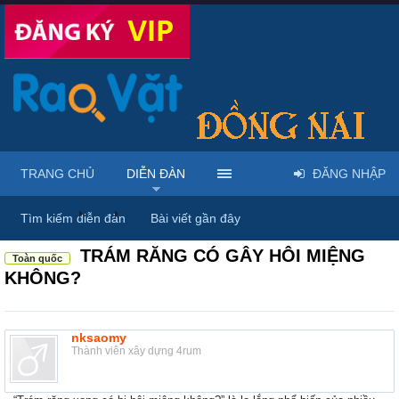
TRANG CHỦ
DIỄN ĐÀN
ĐĂNG NHẬP
Diễn đàn
...
Rao vặt tổng hợp - Uy tín - Miễn phí
Tìm kiếm diễn đàn
Bài viết gần đây
TRÁM RĂNG CÓ GÂY HÔI MIỆNG
Toàn quốc
KHÔNG?
nksaomy
Thành viên xây dựng 4rum