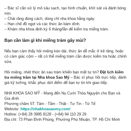
– Bác sĩ cần xử lý mô sâu sạch, tạo hình chuẩn, khít sát và đánh bóng
mịn.
– Chải răng đúng cách, dùng chỉ nha khoa hằng ngày.
– Hạn chế đồ ngọt và các thức ăn bám dính.
– Khám nha khoa định kỳ 6 tháng/lần để kiểm tra miếng trám.
Bạn cần làm gì khi miếng trám gây mùi?
Nếu bạn cảm thấy hôi miệng kéo dài, thức ăn dễ mắc ở kẽ răng, hoặc
có cảm giác cộm – rất có thể miếng trám cần được kiểm tra hoặc chỉnh
sửa.
Hôi miệng, nhét thức ăn sau trám khiến bạn mất tự tin?
Đặt lịch kiểm
tra miếng trám tại Nha khoa Sao Mỹ
– Bác sĩ phục hồi trực tiếp, đánh
giá kỹ lưỡng, khắc phục dứt điểm để bạn tự tin khi giao tiếp.
NHA KHOA SAO MỸ - Mang đến Nụ Cười Thỏa Nguyện cho Bạn và
Gia đình.
Phương châm 5T: Tâm - Tầm - Thật - Tự Tin - Tử Tế
Website:
https://nhakhoasaomy.com/
Hotline: (+84) 28 3995 8128 - (+84) 94 110 29 29
Địa chỉ: 73 Phan Đình Phùng, Phường Phú Nhuận, TP. Hồ Chí Minh