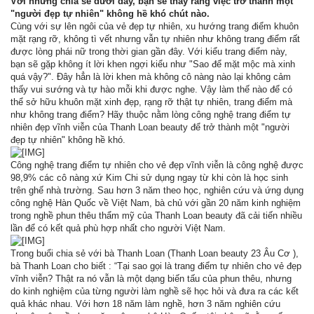
Với những chia sẻ dưới đây, bạn sẽ thấy rằng việc trở thành một
"người đẹp tự nhiên" không hề khó chút nào.
Cùng với sự lên ngôi của vẻ đẹp tự nhiên, xu hướng trang điểm khuôn
mặt rạng rỡ, không tì vết nhưng vẫn tự nhiên như không trang điểm rất
được lòng phái nữ trong thời gian gần đây. Với kiểu trang điểm này,
bạn sẽ gặp không ít lời khen ngợi kiểu như "Sao để mặt mộc mà xinh
quá vậy?". Đây hẳn là lời khen mà không cô nàng nào lại không cảm
thấy vui sướng và tự hào mỗi khi được nghe. Vậy làm thế nào để có
thể sở hữu khuôn mặt xinh đẹp, rạng rỡ thật tự nhiên, trang điểm mà
như không trang điểm? Hãy thuộc nằm lòng công nghệ trang điểm tự
nhiên đẹp vĩnh viễn của Thanh Loan beauty để trở thành một "người
đẹp tự nhiên" không hề khó.
Công nghệ trang điểm tự nhiên cho vẻ đẹp vĩnh viễn là công nghệ được
98,9% các cô nàng xứ Kim Chi sử dụng ngay từ khi còn là học sinh
trên ghế nhà trường. Sau hơn 3 năm theo học, nghiên cứu và ứng dụng
công nghệ Hàn Quốc về Việt Nam, bà chủ với gần 20 năm kinh nghiệm
trong nghề phun thêu thẩm mỹ của Thanh Loan beauty đã cải tiến nhiều
lần để có kết quả phù hợp nhất cho người Việt Nam.
Trong buổi chia sẻ với bà Thanh Loan (Thanh Loan beauty 23 Âu Cơ ),
bà Thanh Loan cho biết : “Tại sao gọi là trang điểm tự nhiên cho vẻ đẹp
vĩnh viễn? Thật ra nó vẫn là một dạng biến tấu của phun thêu, nhưng
do kinh nghiệm của từng người làm nghề sẽ học hỏi và đưa ra các kết
quả khác nhau. Với hơn 18 năm làm nghề, hơn 3 năm nghiên cứu