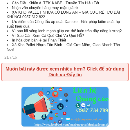
Cáp Điều Khiển ALTEK KABEL Truyền Tín Hiệu Tốt
Nhận vận chuyển hàng may mặc giá rẻ
XẢ KHO PALLET NHỰA CŨ LONG AN – GIÁ CỰC RẺ, ƯU ĐÃI
KHỦNG! 0937.612.822
Ưu điểm của Công tắc áp suất Danfoss: Giải pháp kiểm soát áp
suất hiệu quả
Vì sao lối sống lành mạnh giúp cơ thể luôn tràn đầy năng lượng?
Vì Sao Cần Xem Cả Quẻ Chủ Và Quẻ Hỗ?
In hóa đơn bán lẻ tại Phan Thiết
Xả Kho Pallet Nhựa Tân Bình – Giá Cực Mềm, Giao Nhanh Tận
Nơi!
21/7/16
Muốn bài này được xem nhiều hơn?
Click để sử dụng
Dịch vụ Đẩy tin