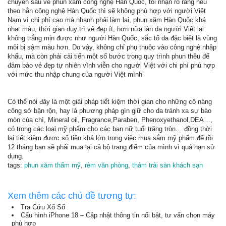
chuyên sâu về phun xăm công nghệ Hàn Quốc, tôi nhận rõ rằng nếu
theo hẳn công nghệ Hàn Quốc thì sẽ không phù hợp với người Việt
Nam vì chi phí cao mà nhanh phải làm lại, phun xăm Hàn Quốc khá
nhạt màu, thời gian duy trì vẻ đẹp ít, hơn nữa làn da người Việt lại
không trắng mịn được như người Hàn Quốc, sắc tố da đặc biệt là vùng
môi bị sậm màu hơn. Do vậy, không chỉ phụ thuộc vào công nghệ nhập
khẩu, mà còn phải cải tiến một số bước trong quy trình phun thêu để
đảm bảo vẻ đẹp tự nhiên vĩnh viễn cho người Việt với chi phí phù hợp
với mức thu nhập chung của người Việt mình”
Có thể nói đây là một giải pháp tiết kiệm thời gian cho những cô nàng
công sở bận rộn, hay là phương pháp gìn giữ cho da tránh xa sự bào
mòn của chì, Mineral oil, Fragrance,Paraben, Phenoxyethanol,DEA…,
có trong các loại mỹ phẩm cho các bạn nữ tuổi trăng tròn… đồng thời
lại tiết kiệm được số tiền khá lớn trong việc mua sắm mỹ phẩm để rồi
12 tháng bạn sẽ phải mua lại cả bộ trang điểm của mình vì quá hạn sử
dụng.
tags:
phun xăm thẩm mỹ
,
rèm văn phòng
,
thảm trải sàn khách sạn
Xem thêm các chủ đề tương tự:
Tra Cứu Xổ Số
Cấu hình iPhone 18 – Cập nhật thông tin nổi bật, tư vấn chọn máy
phù hợp