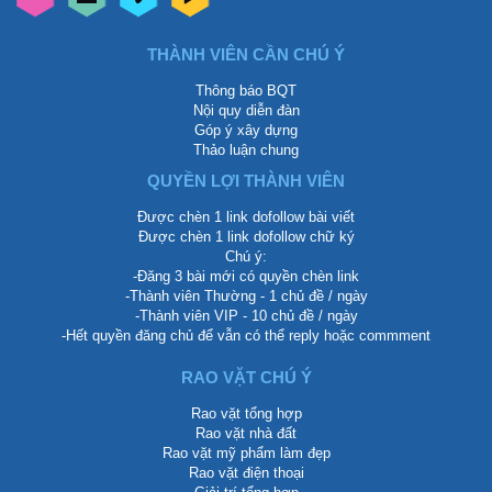
THÀNH VIÊN CẦN CHÚ Ý
Thông báo BQT
Nội quy diễn đàn
Góp ý xây dựng
Thảo luận chung
QUYỀN LỢI THÀNH VIÊN
Được chèn 1 link dofollow bài viết
Được chèn 1 link dofollow chữ ký
Chú ý:
-Đăng 3 bài mới có quyền chèn link
-Thành viên Thường - 1 chủ đề / ngày
-Thành viên VIP - 10 chủ đề / ngày
-Hết quyền đăng chủ để vẫn có thể reply hoặc commment
RAO VẶT CHÚ Ý
Rao vặt tổng hợp
Rao vặt nhà đất
Rao vặt mỹ phẩm làm đẹp
Rao vặt điện thoại