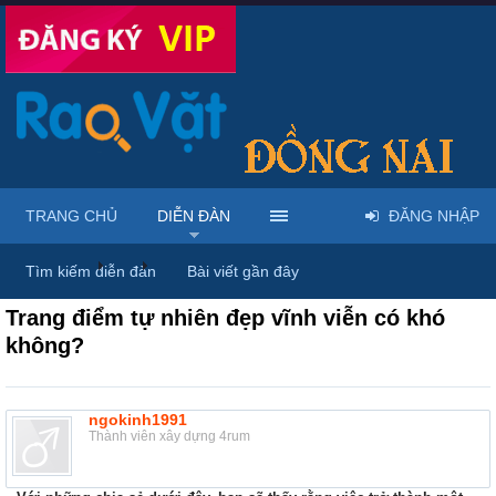
TRANG CHỦ
DIỄN ĐÀN
ĐĂNG NHẬP
Diễn đàn
...
Rao vặt tổng hợp - Uy tín - Miễn phí
Tìm kiếm diễn đàn
Bài viết gần đây
Trang điểm tự nhiên đẹp vĩnh viễn có khó
không?
ngokinh1991
Thành viên xây dựng 4rum