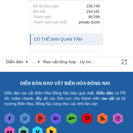
Đề tài thảo luận:
238,749
Bài viết:
254,181
Thành viên:
84,299
Thành viên mới nhất:
private Zoom
CÓ THỂ BẠN QUAN TÂM
Diễn đàn
...
Rao vặt tổng hợp - Uy tín - Miễn phí
DIỄN ĐÀN RAO VẶT BIÊN HÒA ĐỒNG NAI
Diễn đàn rao vặt Biên Hòa Đồng Nai
hiệu quả nhất.
Diễn đàn
có PR
tốt, index nhanh, đầy đủ các lĩnh vực cho thành viên
rao vặt
tại thị
trường Biên Hòa, Đồng Nai cũng như các tỉnh lân cận.