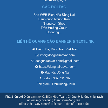
Giải trí tổng hợp
CÁC ĐỐI TÁC
Seo WEB Biên Hòa Đồng Nai
Bánh cuốn Nhung Ken
NhungKen Shop
Trần Hướng Group
Updating...
LIÊN HỆ QUẢNG CÁO BANNER & TEXTLINK
Biên Hòa, Đồng Nai, Việt Nam
info@dongnairaovat.com
dongnairaovat.com@gmail.com
https://dongnairaovat.com
Rao vặt Đồng Nai
Zalo: 0937 734 799
Telegram: TranHuongCloud
Phát triển bởi
Diễn đàn rao vặt Biên Hòa
Team. Chúng tôi không chịu trách
nhiệm mội nội dung thành viên đăng lên.
Tiếng Việt
Quy định và Nội quy
Liên hệ
Trợ giúp