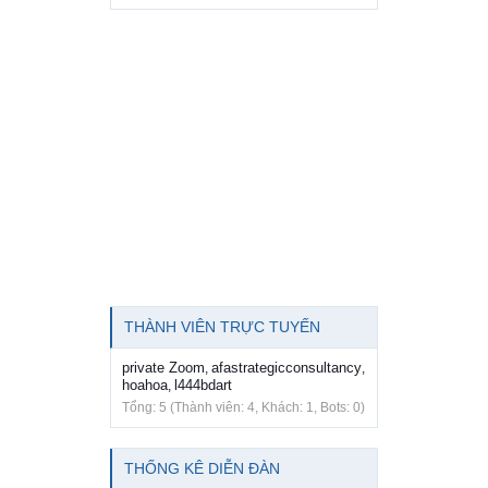
THÀNH VIÊN TRỰC TUYẾN
private Zoom
afastrategicconsultancy
,
,
hoahoa
l444bdart
,
Tổng: 5 (Thành viên: 4, Khách: 1, Bots: 0)
THỐNG KÊ DIỄN ĐÀN