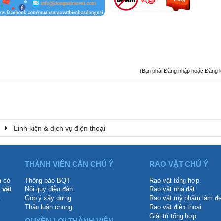
(Bạn phải Đăng nhập hoặc Đăng ký đ
Linh kiện & dịch vụ điện thoại
THÀNH VIÊN CẦN CHÚ Ý
RAO VẶT CHÚ Ý
n
có
Thông báo BQT
Rao vặt tổng hợp
 vặt
Nội quy diễn đàn
Rao vặt nhà đất
.
Góp ý xây dựng
Rao vặt mỹ phẩm làm đ
Thảo luận chung
Rao vặt điện thoại
Giải trí tổng hợp
QUYỀN LỢI THÀNH VIÊN