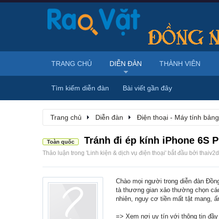
TRANG CHỦ
DIỄN ĐÀN
THÀNH VIÊN
Tìm kiếm diễn đàn
Bài viết gần đây
Trang chủ
Diễn đàn
Điện thoại - Máy tính bảng
Tránh đi ép kính iPhone 6S P
Toàn quốc
Thảo luận trong '
Linh kiện & dịch vụ điện thoại
' bắt đầu bởi
thaiv2d
Chào mọi người trong diễn đàn Đồng
tà thương gian xảo thường chọn các
nhiên, nguy cơ tiền mất tật mang, 
=> Xem nơi uy tín với thông tin đầ