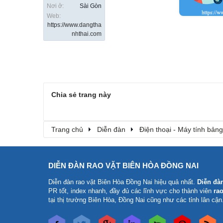
Nơi ở:
Sài Gòn
Web:
https://www.dangtha
nhthai.com
Chia sẻ trang này
Trang chủ
Diễn đàn
Điện thoại - Máy tính bảng
DIỄN ĐÀN RAO VẶT BIÊN HÒA ĐỒNG NAI
Diễn đàn rao vặt Biên Hòa Đồng Nai
hiệu quả nhất.
Diễn đà
PR tốt, index nhanh, đầy đủ các lĩnh vực cho thành viên
rao
tại thị trường Biên Hòa, Đồng Nai cũng như các tỉnh lân cận