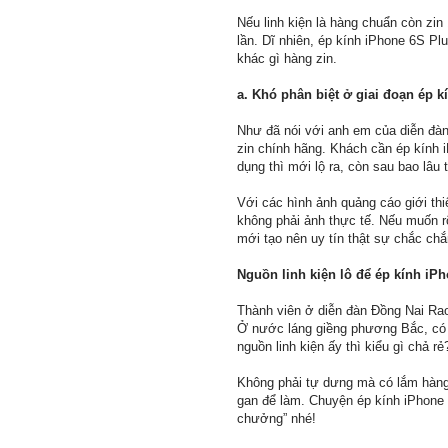
Nếu linh kiện là hàng chuẩn còn zi
lần. Dĩ nhiên, ép kính iPhone 6S P
khác gì hàng zin.
a. Khó phân biệt ở giai đoạn ép 
Như đã nói với anh em của diễn đàn
zin chính hãng. Khách cần ép kính 
dụng thì mới lộ ra, còn sau bao lâu 
Với các hình ảnh quảng cáo giới th
không phải ảnh thực tế. Nếu muốn rõ
mới tạo nên uy tín thật sự chắc chắ
Nguồn linh kiện lô để ép kính iP
Thành viên ở diễn đàn Đồng Nai Rao
Ở nước láng giềng phương Bắc, có c
nguồn linh kiện ấy thì kiểu gì chả 
Không phải tự dưng mà có lắm hàng 
gan để làm. Chuyện ép kính iPhone 6
chưởng” nhé!