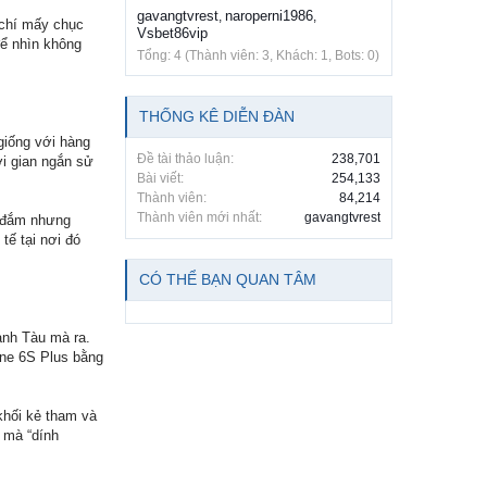
gavangtvrest
naroperni1986
,
,
 chí mấy chục
Vsbet86vip
để nhìn không
Tổng: 4 (Thành viên: 3, Khách: 1, Bots: 0)
THỐNG KÊ DIỄN ĐÀN
giống với hàng
Đề tài thảo luận:
238,701
ời gian ngắn sử
Bài viết:
254,133
Thành viên:
84,214
Thành viên mới nhất:
gavangtvrest
ê đắm nhưng
tế tại nơi đó
CÓ THỂ BẠN QUAN TÂM
anh Tàu mà ra.
one 6S Plus bằng
khối kẻ tham và
ẻ mà “dính