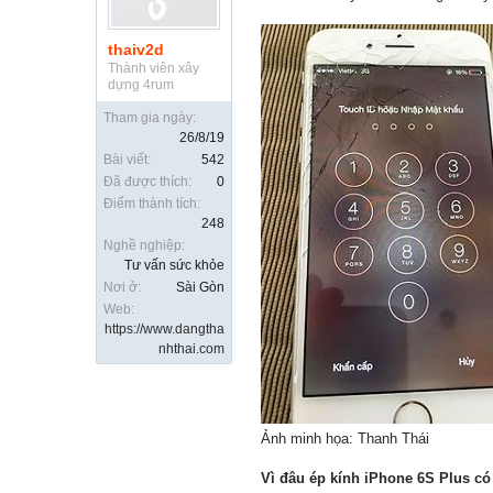
thaiv2d
Thành viên xây
dựng 4rum
Tham gia ngày:
26/8/19
Bài viết:
542
Đã được thích:
0
Điểm thành tích:
248
Nghề nghiệp:
Tư vấn sức khỏe
Nơi ở:
Sài Gòn
Web:
https://www.dangtha
nhthai.com
Ảnh minh họa: Thanh Thái
Vì đâu ép kính iPhone 6S Plus có