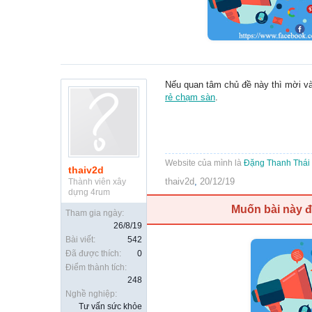
Nếu quan tâm chủ đề này thì mời v
rẻ chạm sàn
.
Website của mình là
Đặng Thanh Thái
thaiv2d
thaiv2d
,
20/12/19
Thành viên xây
dựng 4rum
Muốn bài này 
Tham gia ngày:
26/8/19
Bài viết:
542
Đã được thích:
0
Điểm thành tích:
248
Nghề nghiệp:
Tư vấn sức khỏe