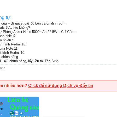
ng tự:
u quả – Bí quyết giữ độ bền và ổn định với...
uds 6 Active không?
Dự Phòng Anker Nano 5000mAh 22.5W – Chỉ Còn...
bao nhiêu?
o nhiêu?
àn hình Redmi 10:
dmi Note 11:
t kính Redmi 10:
x chính hãng
1 4G chính hãng, lấy liền tại Tân Bình
nha.
em nhiều hơn?
Click để sử dụng Dịch vụ Đẩy tin