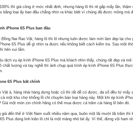
n 100% thì giá cũng ở mức nhất định, nhưng hàng lô thì rẻ gấp mấy lần, thậm
lus bằng loại ấy ban đầu chẳng nhìn ra khác biệt vì chúng đã được mông má 
kính iPhone 6S Plus ban đầu
 Đồng Nai Rao Vặt, hàng lô thì lô nhưng luôn được làm mới làm đẹp lại cho 
iPhone 6S Plus dễ gì nhìn ra được nếu không biết cách kiểm tra. Sau một th
thì hên xui lắm.
iệu dịch vụ ép kính iPhone 6S Plus mà khách nhìn thấy, chúng rất đẹp và m
 chất lượng và tay nghề thì ảnh chụp quá trình ép kính iPhone 6S Plus thực 
n.
hone 6S Plus bất chính
 Vặt à, hàng nhái hàng dựng hoặc cũ thì rất dễ có được, đa số đều từ mấy 
ả một khu chợ khổng lồ chỉ chuyên bán loại hàng này. Một khi ép kính iPh
rẻ? Giá một món zin chính hãng có thể mua được cả trăm cái hàng lô bên đó.
giả đến thế ở Việt Nam suốt nhiều năm qua, buôn một lãi mười lãi trăm thì 
S Plus dùng linh kiện lô chỉ là một mảng nhỏ bé ấy. Vì thế, đừng vội ham r