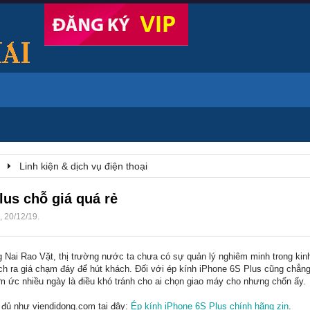
Linh kiện & dịch vụ điện thoại
lus chỗ giá quá rẻ
,
20/12/19
.
 Nai Rao Vặt, thị trường nước ta chưa có sự quản lý nghiêm minh trong kinh
h ra giá chạm đáy để hút khách. Đối với ép kính iPhone 6S Plus cũng chẳng
ấm ức nhiều ngày là điều khó tránh cho ai chọn giao máy cho nhưng chốn ấy.
y đủ như viendidong.com tại đây:
Ép kính iPhone 6S Plus chính hãng zin
.