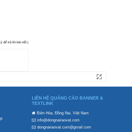
ể trả lời bài viết.)
LIÊN HỆ QUẢNG CÁO BANNER &
TEXTLINK
Biên Hòa, Đồng Nai, Việt Nam
ẹp
info@dongnairaovat.com
dongnairaovat.com@gmail.com