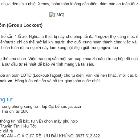
 nhựa dẻo chịu nhiệt Xenoy, hoàn toàn không dẫn điện, đảm bảo an toàn tối đ
​
hóm (Group Lockout)
kế sẵn 4 lỗ xỏ. Nghĩa là thiết bị này cho phép tối đa 4 người thợ cùng móc 
ện/nước chỉ có thể mở lại khi người thợ cuối cùng hoàn thành công việc và 
u hoàn toàn rủi ro người này làm xong bật điện giật trúng người kia.
 thể chủ quan. Việc trang bị sẵn một sợi cáp khóa đa năng trong hộp đồ ngh
là sự đầu tư rẻ nhất để bảo vệ tính mạng và tài sản.
óa an toàn LOTO (Lockout/Tagout) cho tủ điện, van khí nén khác, mời các 
lock.vn
. Hàng luôn có sẵn và hỗ trợ giao toàn quốc nhé!
ng tự:
hi công phòng xông hơi, lắp đặt bể sục jacuzzi
a Thu chỉ từ 18K
thông tin nổi bật, tư vấn chọn máy phù hợp
ruyền Tín Hiệu Tốt
 giá rẻ
G AN – GIÁ CỰC RẺ, ƯU ĐÃI KHỦNG! 0937.612.822