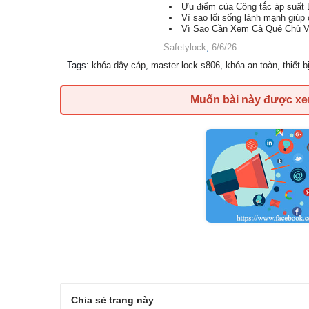
Ưu điểm của Công tắc áp suất D
Vì sao lối sống lành mạnh giúp
Vì Sao Cần Xem Cả Quẻ Chủ 
Safetylock
,
6/6/26
Tags
:
khóa dây cáp
,
master lock s806
,
khóa an toàn
,
thiết b
Muốn bài này được x
Chia sẻ trang này