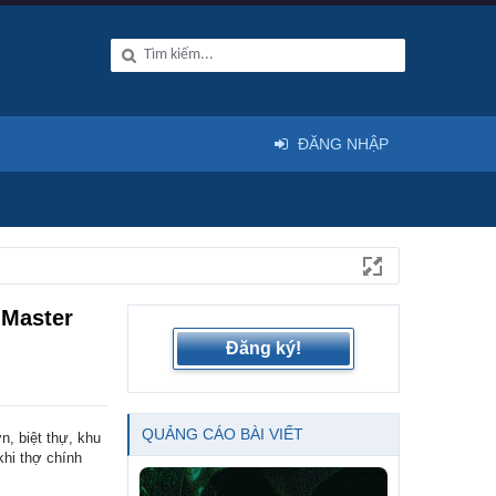
ĐĂNG NHẬP
 Master
Đăng ký!
QUẢNG CÁO BÀI VIẾT
n, biệt thự, khu
khi thợ chính