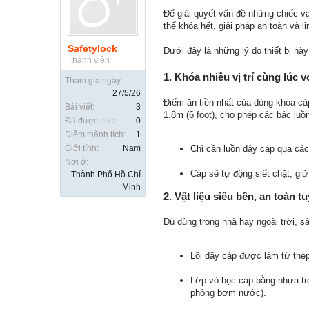
Để giải quyết vấn đề những chiếc 
thể khóa hết, giải pháp an toàn và l
Safetylock
Dưới đây là những lý do thiết bị nà
Thành viên
1. Khóa nhiều vị trí cùng lúc v
Tham gia ngày:
27/5/26
Điểm ăn tiền nhất của dòng khóa cá
Bài viết:
3
1.8m (6 foot), cho phép các bác luồ
Đã được thích:
0
Điểm thành tích:
1
Giới tính:
Nam
Chỉ cần luồn dây cáp qua các
Nơi ở:
Cáp sẽ tự động siết chặt, giữ
Thành Phố Hồ Chí
Minh
2. Vật liệu siêu bền, an toàn tu
Dù dùng trong nhà hay ngoài trời, 
Lõi dây cáp được làm từ thép
Lớp vỏ bọc cáp bằng nhựa tro
phòng bơm nước).