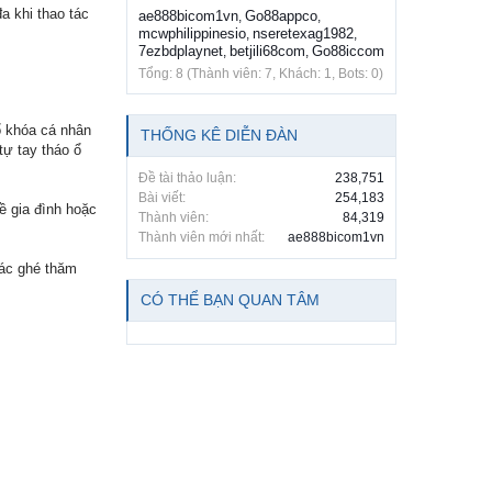
a khi thao tác
ae888bicom1vn
Go88appco
,
,
mcwphilippinesio
nseretexag1982
,
,
7ezbdplaynet
betjili68com
Go88iccom
,
,
Tổng: 8 (Thành viên: 7, Khách: 1, Bots: 0)
ổ khóa cá nhân
THỐNG KÊ DIỄN ĐÀN
tự tay tháo ổ
Đề tài thảo luận:
238,751
Bài viết:
254,183
ề gia đình hoặc
Thành viên:
84,319
Thành viên mới nhất:
ae888bicom1vn
bác ghé thăm
CÓ THỂ BẠN QUAN TÂM