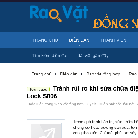
TRANG CHỦ
DIỄN ĐÀN
THÀNH VIÊN
Tìm kiếm diễn đàn
Bài viết gần đây
Trang chủ
Diễn đàn
Rao vặt tổng hợp
Rao 
Tránh rủi ro khi sửa chữa đ
Toàn quốc
Lock S806
Thảo luận trong '
Rao vặt tổng hợp - Uy tín - Miễn phí
' bắt đầu bởi
S
Trong quá trình bảo trì, sửa chữa h
chung cư hoặc xưởng sản xuất tư nh
đang thao tác. Chỉ một phút sơ sẩy 