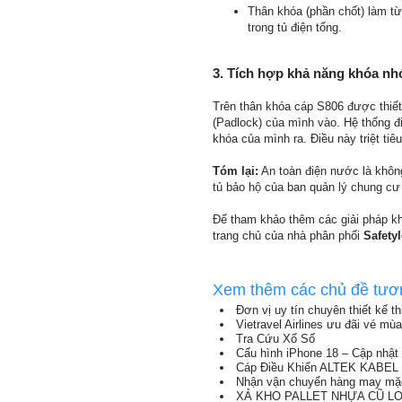
Thân khóa (phần chốt) làm từ
trong tủ điện tổng.
3. Tích hợp khả năng khóa n
Trên thân khóa cáp S806 được thiết 
(Padlock) của mình vào. Hệ thống đi
khóa của mình ra. Điều này triệt tiê
Tóm lại:
An toàn điện nước là không
tủ bảo hộ của ban quản lý chung cư 
Để tham khảo thêm các giải pháp kh
trang chủ của nhà phân phối
Safety
Xem thêm các chủ đề tươ
Đơn vị uy tín chuyên thiết kế t
Vietravel Airlines ưu đãi vé mù
Tra Cứu Xổ Số
Cấu hình iPhone 18 – Cập nhật 
Cáp Điều Khiển ALTEK KABEL T
Nhận vận chuyển hàng may mặc
XẢ KHO PALLET NHỰA CŨ LON