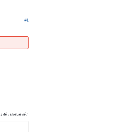
#1
ể trả lời bài viết.)