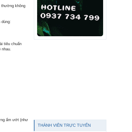
g thường không
n dùng:
ài tiêu chuẩn
ề nhau.
ường ẩm ướt (như
THÀNH VIÊN TRỰC TUYẾN