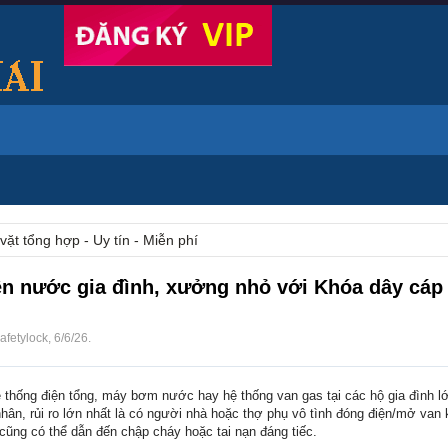
vặt tổng hợp - Uy tín - Miễn phí
iện nước gia đình, xưởng nhỏ với Khóa dây cáp
afetylock
,
6/6/26
.
ệ thống điện tổng, máy bơm nước hay hệ thống van gas tại các hộ gia đình lớ
ân, rủi ro lớn nhất là có người nhà hoặc thợ phụ vô tình đóng điện/mở van 
cũng có thể dẫn đến chập cháy hoặc tai nạn đáng tiếc.