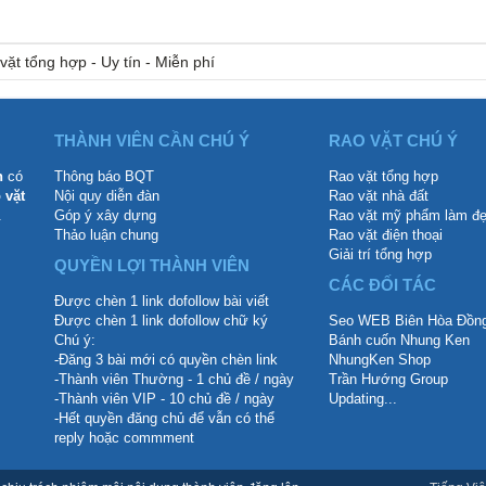
vặt tổng hợp - Uy tín - Miễn phí
THÀNH VIÊN CẦN CHÚ Ý
RAO VẶT CHÚ Ý
n
có
Thông báo BQT
Rao vặt tổng hợp
 vặt
Nội quy diễn đàn
Rao vặt nhà đất
.
Góp ý xây dựng
Rao vặt mỹ phẩm làm đ
Thảo luận chung
Rao vặt điện thoại
Giải trí tổng hợp
QUYỀN LỢI THÀNH VIÊN
CÁC ĐỐI TÁC
Được chèn 1 link dofollow bài viết
Được chèn 1 link dofollow chữ ký
Seo WEB Biên Hòa Đồng
Chú ý:
Bánh cuốn Nhung Ken
-Đăng 3 bài mới có quyền chèn link
NhungKen Shop
-Thành viên Thường - 1 chủ đề / ngày
Trần Hướng Group
-Thành viên VIP - 10 chủ đề / ngày
Updating...
-Hết quyền đăng chủ để vẫn có thể
reply hoặc commment