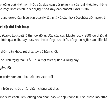
van cổng quá khổ hay nhiều cầu dao nằm sát nhau mà các loại khóa kẹp thôn
inh hoạt nhất chính là sử dụng
Khóa dây cáp Master Lock S806
.
y đang được rất nhiều ban quản lý tòa nhà và các thợ sửa chữa điện nước ti
ới độ dài linh hoạt
p (Cable Lockout) là tính cơ động. Dây cáp của Master Lock S806 có chiều d
n lách qua nhiều tay quay van hoặc lồng qua nhiều công tắc ngắt mạch liền k
 điểm cần khóa, rút chặt tay và bấm chốt.
 cố định trạng thái "TẮT" của mọi thiết bị trên đường dây.
yệt đối
sản phẩm vẫn đảm bảo độ bền vượt trội:
 nhiều sợi siêu chắc chắn, chống cắt phá.
ng suốt cách điện, chống hóa chất, bảo vệ cáp không bị rỉ sét trong môi tr