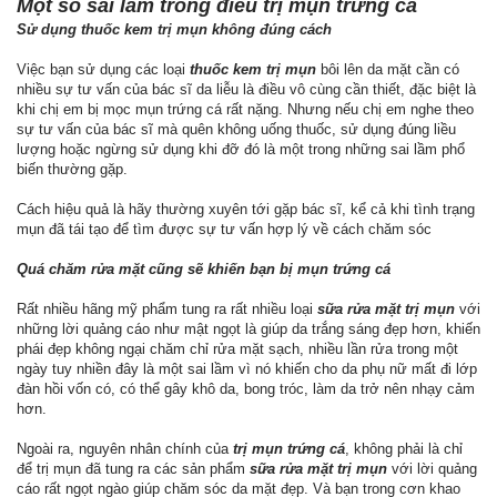
Một số sai lầm trong điều trị mụn trứng cá
Sử dụng thuốc kem trị mụn không đúng cách
Việc bạn sử dụng các loại
thuốc kem trị mụn
bôi lên da mặt cần có
nhiều sự tư vấn của bác sĩ da liễu là điều vô cùng cần thiết, đặc biệt là
khi chị em bị mọc mụn trứng cá rất nặng. Nhưng nếu chị em nghe theo
sự tư vấn của bác sĩ mà quên không uống thuốc, sử dụng đúng liều
lượng hoặc ngừng sử dụng khi đỡ đó là một trong những sai lầm phổ
biến thường gặp.
Cách hiệu quả là hãy thường xuyên tới gặp bác sĩ, kể cả khi tình trạng
mụn đã tái tạo để tìm được sự tư vấn hợp lý về cách chăm sóc
Quá chăm rửa mặt cũng sẽ khiến bạn bị mụn trứng cá
Rất nhiều hãng mỹ phẩm tung ra rất nhiều loại
sữa rửa mặt trị mụn
với
những lời quảng cáo như mật ngọt là giúp da trắng sáng đẹp hơn, khiến
phái đẹp không ngại chăm chỉ rửa mặt sạch, nhiều lần rửa trong một
ngày tuy nhiền đây là một sai lầm vì nó khiến cho da phụ nữ mất đi lớp
đàn hồi vốn có, có thể gây khô da, bong tróc, làm da trở nên nhạy cảm
hơn.
Ngoài ra, nguyên nhân chính của
trị mụn trứng cá
, không phải là chỉ
để trị mụn đã tung ra các sản phẩm
sữa rửa mặt trị mụn
với lời quảng
cáo rất ngọt ngào giúp chăm sóc da mặt đẹp. Và bạn trong cơn khao