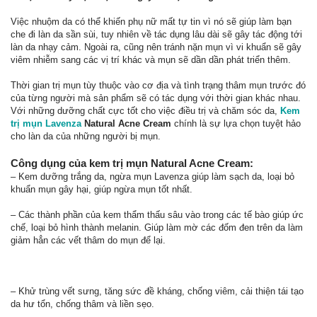
Việc nhuộm da có thể khiến phụ nữ mất tự tin vì nó sẽ giúp làm bạn
che đi làn da sần sùi, tuy nhiên về tác dụng lâu dài sẽ gây tác động tới
làn da nhạy cảm. Ngoài ra, cũng nên tránh nặn mụn vì vi khuẩn sẽ gây
viêm nhiễm sang các vị trí khác và mụn sẽ dần dần phát triển thêm.
Thời gian trị mụn tùy thuộc vào cơ địa và tình trạng thâm mụn trước đó
của từng người mà sản phẩm sẽ có tác dụng với thời gian khác nhau.
Với những dưỡng chất cực tốt cho việc điều trị và chăm sóc da,
Kem
trị mụn Lavenza
Natural Acne Cream
chính là sự lựa chọn tuyệt hảo
cho làn da của những người bị mụn.
Công dụng của kem trị mụn Natural Acne Cream:
– Kem dưỡng trắng da, ngừa mụn Lavenza giúp làm sạch da, loại bỏ
khuẩn mụn gây hại, giúp ngừa mụn tốt nhất.
– Các thành phần của kem thẩm thấu sâu vào trong các tế bào giúp ức
chế, loại bỏ hình thành melanin. Giúp làm mờ các đốm đen trên da làm
giảm hẳn các vết thâm do mụn để lại.
– Khử trùng vết sưng, tăng sức đề kháng, chống viêm, cải thiện tái tạo
da hư tổn, chống thâm và liền sẹo.