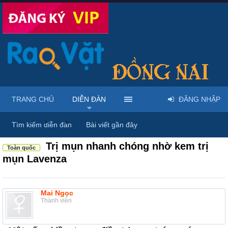
TRANG CHỦ
DIỄN ĐÀN
ĐĂNG NHẬP
Diễn đàn
...
Mỹ phẩm & spa làm đẹp tại Đồng Nai
Tìm kiếm diễn đàn
Bài viết gần đây
Trị mụn nhanh chóng nhờ kem trị
Toàn quốc
mụn Lavenza
Mai Ngọc
Thành viên