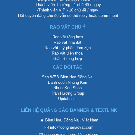
-Thành viên Thường - 1 chủ đề / ngày
-Thành viên VIP - 10 chủ đề / ngày
-Hết quyền đăng chủ để vẫn có thể reply hoặc commment
RAO VẶT CHÚ Ý
Rao vặt tổng hợp
Rao vặt nhà đất
Rao vặt mỹ phẩm làm đẹp
Rao vặt điện thoại
Giải trí tổng hợp
CÁC ĐỐI TÁC
Seo WEB Biên Hòa Đồng Nai
Bánh cuốn Nhung Ken
NhungKen Shop
Trần Hướng Group
Updating...
LIÊN HỆ QUẢNG CÁO BANNER & TEXTLINK
Biên Hòa, Đồng Nai, Việt Nam
info@dongnairaovat.com
dongnairaovat.com@gmail.com