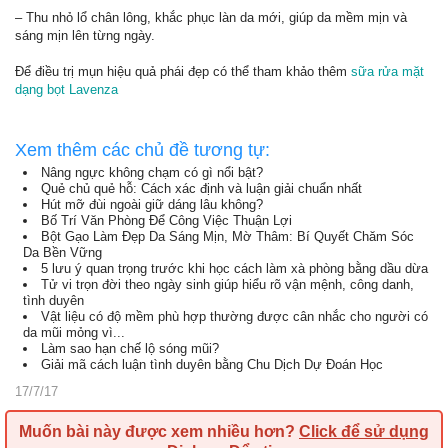
– Thu nhỏ lổ chân lông, khắc phục làn da mới, giúp da mềm mịn và
sáng mịn lên từng ngày.
Để điều trị mụn hiệu quả phái đẹp có thể tham khảo thêm
sữa rửa mặt
dạng bọt Lavenza
Xem thêm các chủ đề tương tự:
Nâng ngực không chạm có gì nổi bật?
Quẻ chủ quẻ hỗ: Cách xác định và luận giải chuẩn nhất
Hút mỡ đùi ngoài giữ dáng lâu không?
Bố Trí Văn Phòng Để Công Việc Thuận Lợi
Bột Gạo Làm Đẹp Da Sáng Mịn, Mờ Thâm: Bí Quyết Chăm Sóc
Da Bền Vững
5 lưu ý quan trọng trước khi học cách làm xà phòng bằng dầu dừa
Tử vi trọn đời theo ngày sinh giúp hiểu rõ vận mệnh, công danh,
tình duyên
Vật liệu có độ mềm phù hợp thường được cân nhắc cho người có
da mũi mỏng vì...
Làm sao hạn chế lộ sóng mũi?
Giải mã cách luận tình duyên bằng Chu Dịch Dự Đoán Học
17/7/17
Muốn bài này được xem nhiều hơn?
Click để sử dụng