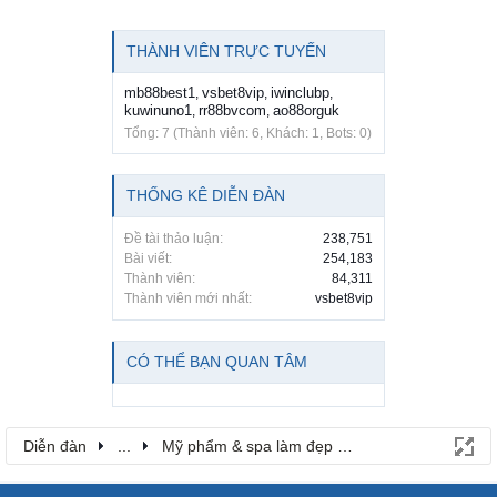
THÀNH VIÊN TRỰC TUYẾN
mb88best1
vsbet8vip
iwinclubp
,
,
,
kuwinuno1
rr88bvcom
ao88orguk
,
,
Tổng: 7 (Thành viên: 6, Khách: 1, Bots: 0)
THỐNG KÊ DIỄN ĐÀN
Đề tài thảo luận:
238,751
Bài viết:
254,183
Thành viên:
84,311
Thành viên mới nhất:
vsbet8vip
CÓ THỂ BẠN QUAN TÂM
Diễn đàn
...
Mỹ phẩm & spa làm đẹp tại Đồng Nai