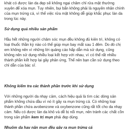
khát có được làn da đẹp sẽ không ngại chăm chỉ rửa mặt thường
xuyên để xóa mụn. Tuy nhiên, bụi bẩn không phải là nguyên nhân chính
của mụn trứng cá, vì thế việc rửa mặt không dễ giúp khắc phục làn da
trong lúc này.
Sử dụng quá nhiều sản phẩm
Hầu hết những người chăm sóc mụn đều không đủ kiên trì, không có
loại thuốc thần kỳ nào có thể giúp mụn bay mất sau 1 đêm. Do đó chị
em không nên vì những lời quảng cáo hấp dẫn mà sử dụng, cũng
không nên sử dụng nhiều loại kết hợp với nhau, vì có thể rất nhiều
thành phần kết hợp lại gây phản ứng, Thế nên bạn cần sử dụng theo
chỉ dẫn của bác sĩ.
Không kiểm tra các thành phần trước khi sử dụng
Với những người da nhạy cảm, cách hiệu quả là tìm các dòng sản
phẩm không chứa dầu vì nó ít gây ra mụn trứng cá. Có những loại
thành phần chứa avobenzone và oxybenzone cũng rất tốt cho da nhạy
cảm. Nếu có được làn da khô và dễ bị nổi mụn, nên tránh các chất cồn
trong sản phẩm
kem trị mụn
phái đẹp dùng.
Nhuộm da hay nặn mụn đều gây ra mụn trứng cá