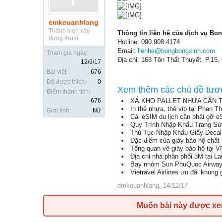
emkeuanhlang
Thành viên xây
Thông tin liên hệ của dịch vụ Bo
dựng 4rum
Hotline: 090.908.4174
Email:
lienhe@bongbongxinh.com
Tham gia ngày:
Địa chỉ: 168 Tôn Thất Thuyết, P.15,
12/9/17
Bài viết:
676
Đã được thích:
0
Xem thêm các chủ đề tươ
Điểm thành tích:
676
XẢ KHO PALLET NHỰA CẦN TH
In thẻ nhựa, thẻ vip tại Phan Th
Giới tính:
Nữ
Cài eSIM du lịch cần phải gỡ e
Quy Trình Nhập Khẩu Trang S
Thủ Tục Nhập Khẩu Giấy Decal
Đặc điểm của giày bảo hộ chất 
Tổng quan về giày bảo hộ tại V
Địa chỉ nhà phân phối 3M tại La
Bay nhóm Sun PhuQuoc Airway
Vietravel Airlines ưu đãi khung
emkeuanhlang
,
14/12/17
Muốn bài này được x