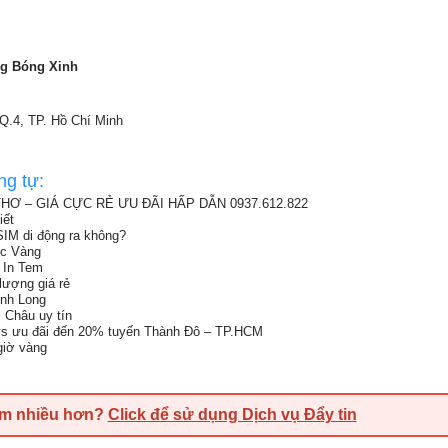
ng Bóng Xinh
 Q.4, TP. Hồ Chí Minh
ng tự:
Ơ – GIÁ CỰC RẺ ƯU ĐÃI HẤP DẪN 0937.612.822
iết
SIM di động ra không?
ức Vàng
 In Tem
lượng giá rẻ
ĩnh Long
i Châu uy tín
s ưu đãi đến 20% tuyến Thành Đô – TP.HCM
 giờ vàng
em nhiều hơn?
Click để sử dụng Dịch vụ Đẩy tin