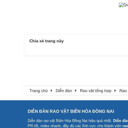
Chia sẻ trang này
Trang chủ
Diễn đàn
Rao vặt tổng hợp
Rao 
DIỄN ĐÀN RAO VẶT BIÊN HÒA ĐỒNG NAI
Diễn đàn rao vặt Biên Hòa Đồng Nai
hiệu quả nhất.
Diễn đà
PR tốt, index nhanh, đầy đủ các lĩnh vực cho thành viên
rao