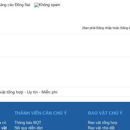
(Bạn phải Đăng nhập hoặc Đăng ký đ
vặt tổng hợp - Uy tín - Miễn phí
THÀNH VIÊN CẦN CHÚ Ý
RAO VẶT CHÚ Ý
n
có
Thông báo BQT
Rao vặt tổng hợp
 vặt
Nội quy diễn đàn
Rao vặt nhà đất