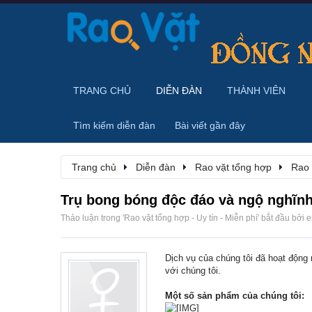
TRANG CHỦ
DIỄN ĐÀN
THÀNH VIÊN
Tìm kiếm diễn đàn
Bài viết gần đây
Trang chủ
Diễn đàn
Rao vặt tổng hợp
Rao 
Trụ bong bóng độc đáo và ngộ nghĩnh
Thảo luận trong '
Rao vặt tổng hợp - Uy tín - Miễn phí
' bắt đầu bởi
e
Dịch vụ của chúng tôi đã hoạt động 
với chúng tôi.
Một số sản phẩm của chúng tôi: