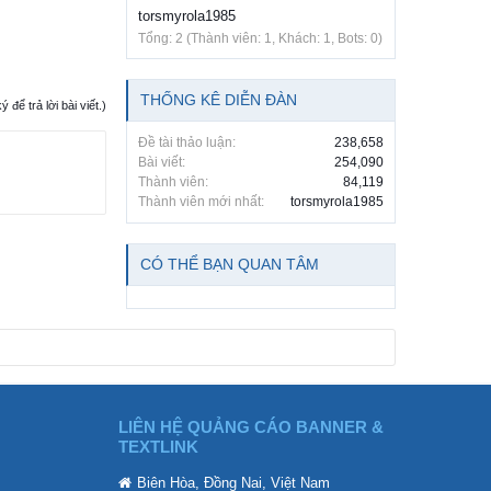
torsmyrola1985
Tổng: 2 (Thành viên: 1, Khách: 1, Bots: 0)
THỐNG KÊ DIỄN ĐÀN
ể trả lời bài viết.)
Đề tài thảo luận:
238,658
Bài viết:
254,090
Thành viên:
84,119
Thành viên mới nhất:
torsmyrola1985
CÓ THỂ BẠN QUAN TÂM
LIÊN HỆ QUẢNG CÁO BANNER &
TEXTLINK
Biên Hòa, Đồng Nai, Việt Nam