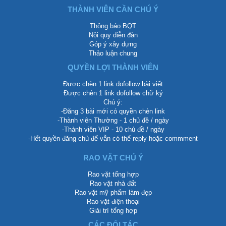
THÀNH VIÊN CẦN CHÚ Ý
Thông báo BQT
Nội quy diễn đàn
Góp ý xây dựng
Thảo luận chung
QUYỀN LỢI THÀNH VIÊN
Được chèn 1 link dofollow bài viết
Được chèn 1 link dofollow chữ ký
Chú ý:
-Đăng 3 bài mới có quyền chèn link
-Thành viên Thường - 1 chủ đề / ngày
-Thành viên VIP - 10 chủ đề / ngày
-Hết quyền đăng chủ để vẫn có thể reply hoặc commment
RAO VẶT CHÚ Ý
Rao vặt tổng hợp
Rao vặt nhà đất
Rao vặt mỹ phẩm làm đẹp
Rao vặt điện thoại
Giải trí tổng hợp
CÁC ĐỐI TÁC