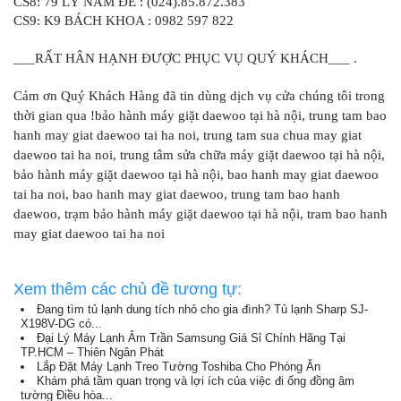
CS8: 79 LÝ NAM ĐẾ : (024).85.872.383
CS9: K9 BÁCH KHOA : 0982 597 822
___RẤT HÂN HẠNH ĐƯỢC PHỤC VỤ QUÝ KHÁCH___ .
Cảm ơn Quý Khách Hàng đã tin dùng dịch vụ cửa chúng tôi trong
thời gian qua !
bảo hành máy giặt daewoo tại hà nội, trung tam bao
hanh may giat daewoo tai ha noi, trung tam sua chua may giat
daewoo tai ha noi, trung tâm sửa chữa máy giặt daewoo tại hà nội,
bảo hành máy giặt daewoo tại hà nội, bao hanh may giat daewoo
tai ha noi, bao hanh may giat daewoo, trung tam bao hanh
daewoo, trạm bảo hành máy giặt daewoo tại hà nội, tram bao hanh
may giat daewoo tai ha noi
Xem thêm các chủ đề tương tự:
Đang tìm tủ lạnh dung tích nhỏ cho gia đình? Tủ lạnh Sharp SJ-
X198V-DG có...
Đại Lý Máy Lạnh Âm Trần Samsung Giá Sỉ Chính Hãng Tại
TP.HCM – Thiên Ngân Phát
Lắp Đặt Máy Lạnh Treo Tường Toshiba Cho Phòng Ăn
Khám phá tầm quan trọng và lợi ích của việc đi ống đồng âm
tường Điều hòa...