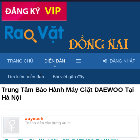
TRANG CHỦ
DIỄN ĐÀN
ĐĂNG NHẬP
Diễn đàn
...
Mua bán & sửa điện tử, điện lạnh
Tìm kiếm diễn đàn
Bài viết gần đây
Trung Tâm Bảo Hành Máy Giặt DAEWOO Tại
Hà Nội
auyeuch
Thành viên xây dựng 4rum