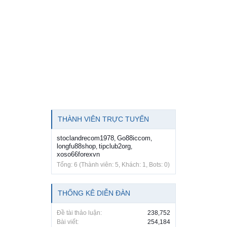
THÀNH VIÊN TRỰC TUYẾN
stoclandrecom1978
Go88iccom
,
,
longfu88shop
tipclub2org
,
,
xoso66forexvn
Tổng: 6 (Thành viên: 5, Khách: 1, Bots: 0)
THỐNG KÊ DIỄN ĐÀN
Đề tài thảo luận:
238,752
Bài viết:
254,184