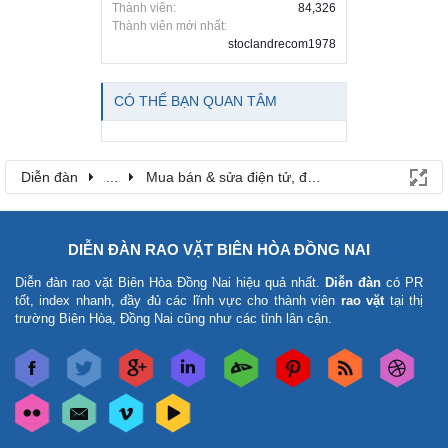
Thành viên:
84,326
Thành viên mới nhất:
stoclandrecom1978
CÓ THỂ BẠN QUAN TÂM
Diễn đàn
...
Mua bán & sửa điện tử, điện lạnh
DIỄN ĐÀN RAO VẶT BIÊN HÒA ĐỒNG NAI
Diễn đàn rao vặt Biên Hòa Đồng Nai
hiệu quả nhất.
Diễn đàn
có PR
tốt, index nhanh, đầy đủ các lĩnh vực cho thành viên
rao vặt
tại thị
trường Biên Hòa, Đồng Nai cũng như các tỉnh lân cận.