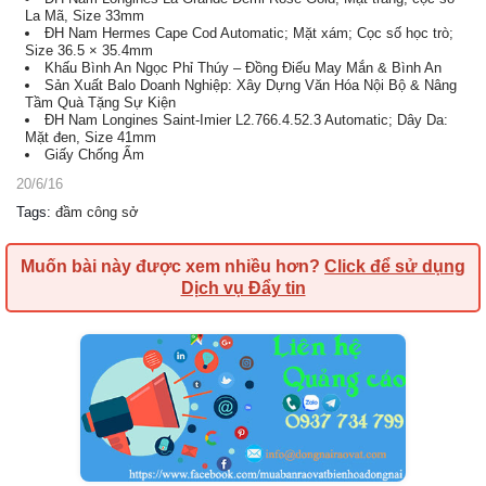
La Mã, Size 33mm
ĐH Nam Hermes Cape Cod Automatic; Mặt xám; Cọc số học trò;
Size 36.5 × 35.4mm
Khấu Bình An Ngọc Phỉ Thúy – Đồng Điếu May Mắn & Bình An
Sản Xuất Balo Doanh Nghiệp: Xây Dựng Văn Hóa Nội Bộ & Nâng
Tầm Quà Tặng Sự Kiện
ĐH Nam Longines Saint-Imier L2.766.4.52.3 Automatic; Dây Da:
Mặt đen, Size 41mm
Giấy Chống Ẩm
20/6/16
Tags
:
đầm công sở
Muốn bài này được xem nhiều hơn?
Click để sử dụng
Dịch vụ Đẩy tin