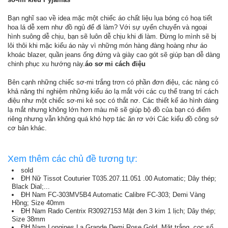
Bạn nghĩ sao về idea mặc một chiếc áo chất liệu lụa bóng có hoạ tiết
hoa lá dễ xem như đồ ngủ để đi làm? Với sự uyển chuyển và ngoại
hình suông dễ chịu, bạn sẽ luôn dễ chịu khi đi làm. Đừng lo mình sẽ bị
lôi thôi khi mặc kiểu áo này vì những món hàng đàng hoàng như áo
khoác blazer, quần jeans ống đứng và giày cao gót sẽ giúp bạn dễ dàng
chinh phục xu hướng này.
áo sơ mi cách điệu
Bên cạnh những chiếc sơ-mi trắng trơn có phần đơn điệu, các nàng có
khả năng thí nghiệm những kiểu áo lạ mắt với các cụ thể trang trí cách
điệu như một chiếc sơ-mi kẻ sọc có thắt nơ. Các thiết kế áo hình dáng
lạ mắt nhưng không lớn hơn màu mẽ sẽ giúp bộ đồ của bạn có điểm
riêng nhưng vẫn không quá khó hợp tác ăn rơ với Các kiểu đồ công sở
cơ bản khác.
Xem thêm các chủ đề tương tự:
sold
ĐH Nữ Tissot Couturier T035.207.11.051 .00 Automatic; Dây thép;
Black Dial;...
ĐH Nam FC-303MV5B4 Automatic Calibre FC-303; Demi Vàng
Hồng; Size 40mm
ĐH Nam Rado Centrix R30927153 Mặt đen 3 kim 1 lịch; Dây thép;
Size 38mm
ĐH Nam Longines La Grande Demi Rose Gold, Mặt trắng, cọc số