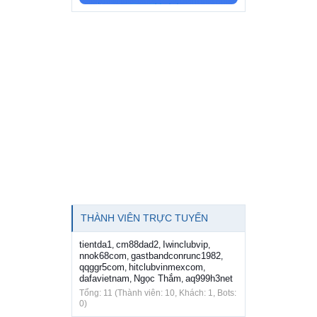
THÀNH VIÊN TRỰC TUYẾN
tientda1
cm88dad2
Iwinclubvip
,
,
,
nnok68com
gastbandconrunc1982
,
,
qqggr5com
hitclubvinmexcom
,
,
dafavietnam
Ngọc Thắm
aq999h3net
,
,
Tổng: 11 (Thành viên: 10, Khách: 1, Bots:
0)