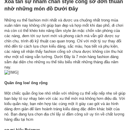
Xóa tan sự nhàm chán style công sở đơn thuần
nhờ những món đồ Dưới Đây
Những xu thế fashion mới nhất và được ưa chuộng nhất trong mùa
xuân năm nay không chỉ giúp bạn đẹp và hợp mốt khi dạo phố, đi chơi
mà còn có thể khéo kéo nâng tầm style ăn mặc chốn văn phòng của
các nàng, đem tới sự tươi mới và phong cách mà vẫn giữ được sự
chỉn chu, trình độ kỹ thuật cao quan trọng. Chỉ với một tý sự thay đổi
nhỏ đến từ cách lựa chọn kiểu dáng, sắc màu, họa tiết và phụ kiện,
các nàng sẽ nhận thấy fashion cống sở chưa được không còn thu hút
như một số nàng vẫn tưởng. Dưới Đây là 7 món hàng fashion đáng
sắm đại diện cho những xu thế tiêu biểu nhất những tháng đầu năm
nay.
Quần ống loe/ ống rộng
Một chiếc quần ống loe nhỏ nhắn với những cụ thể xếp nếp nhẹ sẽ giúp
bạn bày tỏ sự nhạy bén với các xu thế mới mà không hơn điệu đà. Với
kiểu quần này, bạn nên hợp tác cùng một ít giày cao gót và áo hình
dáng đơn giản để làm hoành tráng kiểu dáng đặc điểm khác biệt của
nó. Bạn đang lựa chọn địa chỉ lấy sỉ đầm công sở uy tín về chất lượng
hàng đầu tại hcm
sơ-mi kiểu Pyjamas