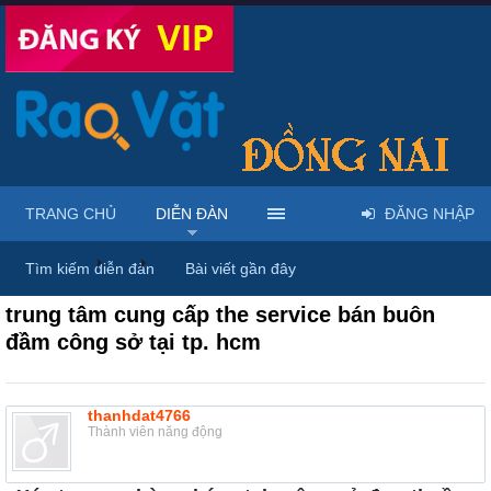
TRANG CHỦ
DIỄN ĐÀN
ĐĂNG NHẬP
Diễn đàn
...
Mua bán đồng hồ & phụ kiện thời trang
Tìm kiếm diễn đàn
Bài viết gần đây
trung tâm cung cấp the service bán buôn
đầm công sở tại tp. hcm
thanhdat4766
Thành viên năng động