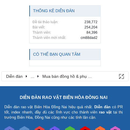
THỐNG KÊ DIỄN ĐÀN
Đề tài thảo luận:
238,772
Bài viết:
254,204
Thành viên:
84,396
Thành viên mới nhất:
cm88dad2
CÓ THỂ BẠN QUAN TÂM
Diễn đàn
...
Mua bán đồng hồ & phụ kiện thời trang
DIỄN ĐÀN RAO VẶT BIÊN HÒA ĐỒNG NAI
Diễn đàn rao vặt Biên Hòa Đồng Nai
hiệu quả nhất.
Diễn đàn
có PR
tốt, index nhanh, đầy đủ các lĩnh vực cho thành viên
rao vặt
tại thị
trường Biên Hòa, Đồng Nai cũng như các tỉnh lân cận.