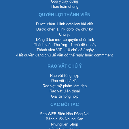
Góp ý xây dựng
Thảo luận chung
QUYỀN LỢI THÀNH VIÊN
Được chèn 1 link dofollow bài viết
Được chèn 1 link dofollow chữ ký
Chú ý:
-Đăng 3 bài mới có quyền chèn link
-Thành viên Thường - 1 chủ đề / ngày
-Thành viên VIP - 10 chủ đề / ngày
-Hết quyền đăng chủ để vẫn có thể reply hoặc commment
RAO VẶT CHÚ Ý
Rao vặt tổng hợp
Rao vặt nhà đất
Rao vặt mỹ phẩm làm đẹp
Rao vặt điện thoại
Giải trí tổng hợp
CÁC ĐỐI TÁC
Seo WEB Biên Hòa Đồng Nai
Bánh cuốn Nhung Ken
NhungKen Shop