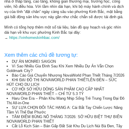
nhà ở thấp tầng, cao tầng, không gian thương mại, trường học, công
viên, hồ điều hòa. Với tầm nhìn dài hạn, khi bộ máy hành chính và dịch
vụ của tỉnh “đặt chân” ngày càng sâu vào phường Kinh Bắc, mặt bằng
giá bất động sản khu vực này gần như chắc chắn sẽ được tái định giá.
Mình có tổng hợp thêm một số tài liệu, bản đồ quy hoạch và góc nhìn
dài hạn về khu vực phường Kinh Bắc tại đây:
→
https://vinhomeskinhbac.com/
Xem thêm các chủ đề tương tự:
DỰ ÁN MONREI SAIGON
Vì Sao Nhiều Gia Đình Sau Khi Xem Nhiều Dự Án Vẫn Chọn
Goldmark City?
Báo Cáo Giá Chuyển Nhượng NovaWorld Phan Thiết Tháng 7/2026
KHI ĐẠI ĐỘ THỊ NOVAWORLD PHAN THIẾTLÊN ĐÈN – SỨC
HÚT CHO DU LỊCH
CƠ HỘI SỞ HỮU DÒNG SẢN PHẨM CAO CẤP NHẤT
NOVAWORLD PHAN THIẾT – CHỈ TỪ 5.3 TỶ
Haru One Era – Phân Khu Mang Nhịp Sống Trẻ Trung Trong Đại Đô
Thị All-in-One
SỰ LỰA CHỌN ĐỐI TÁC HẠNG A: Cái Bắt Tay Chiến Lược Nâng
Tầm Vị Thế Đạt Phước
TÂM ĐIỂM BÙNG NỔ THÁNG 7/2026: SỞ HỮU BIỆT THỰ BIỂN
NOVAWORLD PHAN THIẾT
Cắt Lỗ Kịch Sàn – Bán Gấp Đất Sát Khu Du Lịch Núi Bà Đen, Tây