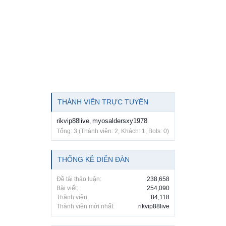
THÀNH VIÊN TRỰC TUYẾN
rikvip88live
myosaldersxy1978
,
Tổng: 3 (Thành viên: 2, Khách: 1, Bots: 0)
THỐNG KÊ DIỄN ĐÀN
Đề tài thảo luận:
238,658
Bài viết:
254,090
Thành viên:
84,118
Thành viên mới nhất:
rikvip88live