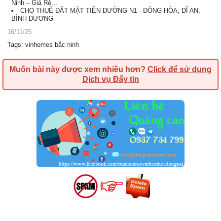
Ninh – Giá Rẻ...
CHO THUÊ ĐẤT MẶT TIỀN ĐƯỜNG N1 - ĐÔNG HÒA, DĨ AN,
BÌNH DƯƠNG
16/11/25
Tags
:
vinhomes bắc ninh
Muốn bài này được xem nhiều hơn?
Click để sử dụng
Dịch vụ Đẩy tin