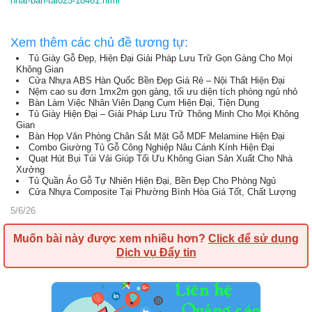
nhat-ban-tal025-18461.html
Xem thêm các chủ đề tương tự:
Tủ Giày Gỗ Đẹp, Hiện Đại Giải Pháp Lưu Trữ Gọn Gàng Cho Mọi
Không Gian
Cửa Nhựa ABS Hàn Quốc Bền Đẹp Giá Rẻ – Nội Thất Hiện Đại
Nệm cao su đơn 1mx2m gọn gàng, tối ưu diện tích phòng ngủ nhỏ
Bàn Làm Việc Nhân Viên Dạng Cụm Hiện Đại, Tiện Dụng
Tủ Giày Hiện Đại – Giải Pháp Lưu Trữ Thông Minh Cho Mọi Không
Gian
Bàn Họp Văn Phòng Chân Sắt Mặt Gỗ MDF Melamine Hiện Đại
Combo Giường Tủ Gỗ Công Nghiệp Nâu Cánh Kính Hiện Đại
Quạt Hút Bụi Túi Vải Giúp Tối Ưu Không Gian Sản Xuất Cho Nhà
Xưởng
Tủ Quần Áo Gỗ Tự Nhiên Hiện Đại, Bền Đẹp Cho Phòng Ngủ
Cửa Nhựa Composite Tại Phường Bình Hòa Giá Tốt, Chất Lượng
5/6/26
Muốn bài này được xem nhiều hơn?
Click để sử dụng
Dịch vụ Đẩy tin