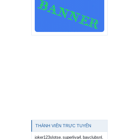
THÀNH VIÊN TRỰC TUYẾN
joker123slotse
superliva4
bayclubsnl
,
,
,