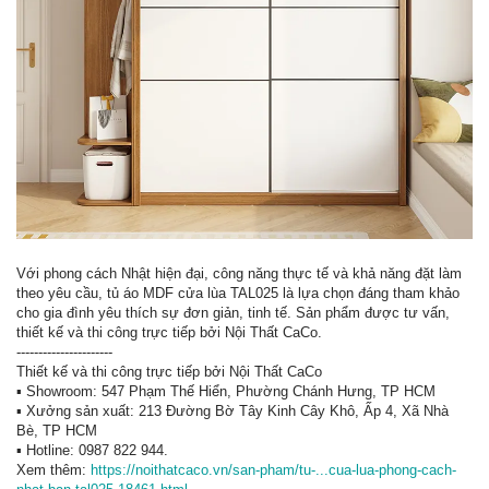
Với phong cách Nhật hiện đại, công năng thực tế và khả năng đặt làm
theo yêu cầu, tủ áo MDF cửa lùa TAL025 là lựa chọn đáng tham khảo
cho gia đình yêu thích sự đơn giản, tinh tế. Sản phẩm được tư vấn,
thiết kế và thi công trực tiếp bởi Nội Thất CaCo.
----------------------
Thiết kế và thi công trực tiếp bởi Nội Thất CaCo
▪ Showroom: 547 Phạm Thế Hiển, Phường Chánh Hưng, TP HCM
▪ Xưởng sản xuất: 213 Đường Bờ Tây Kinh Cây Khô, Ấp 4, Xã Nhà
Bè, TP HCM
▪ Hotline: 0987 822 944.
Xem thêm:
https://noithatcaco.vn/san-pham/tu-...cua-lua-phong-cach-