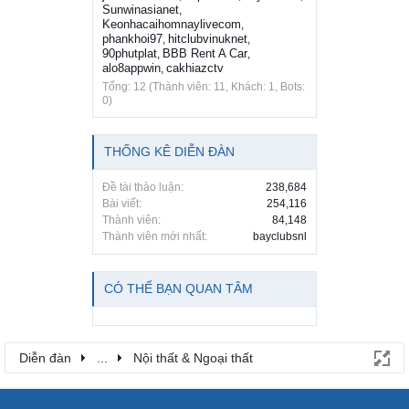
Sunwinasianet
,
Keonhacaihomnaylivecom
,
phankhoi97
hitclubvinuknet
,
,
90phutplat
BBB Rent A Car
,
,
alo8appwin
cakhiazctv
,
Tổng: 12 (Thành viên: 11, Khách: 1, Bots:
0)
THỐNG KÊ DIỄN ĐÀN
Đề tài thảo luận:
238,684
Bài viết:
254,116
Thành viên:
84,148
Thành viên mới nhất:
bayclubsnl
CÓ THỂ BẠN QUAN TÂM
Diễn đàn
...
Nội thất & Ngoại thất