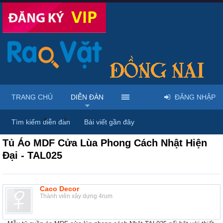
TRANG CHỦ
DIỄN ĐÀN
ĐĂNG NHẬP
Diễn đàn
...
Nội thất & Ngoại thất
Tìm kiếm diễn đàn
Bài viết gần đây
Tủ Áo MDF Cửa Lùa Phong Cách Nhật Hiện
Đại - TAL025
Caco Decor
Thành viên xây dựng 4rum