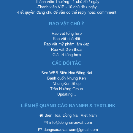
-Thành viên Thường - 1 chủ đề / ngày
-Thành viên VIP - 10 chủ đề / ngày
-Hết quyền đăng chủ để vẫn có thể reply hoặc commment
RAO VẶT CHÚ Ý
Rao vặt tổng hợp
Rao vặt nhà đất
Rao vặt mỹ phẩm làm đẹp
Rao vặt điện thoại
Giải trí tổng hợp
CÁC ĐỐI TÁC
Seo WEB Biên Hòa Đồng Nai
Bánh cuốn Nhung Ken
NhungKen Shop
Trần Hướng Group
Updating...
LIÊN HỆ QUẢNG CÁO BANNER & TEXTLINK
Biên Hòa, Đồng Nai, Việt Nam
info@dongnairaovat.com
dongnairaovat.com@gmail.com