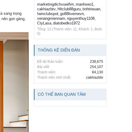
marketingdichvuwifim
manhseo1
,
,
cakhiazbtv
Hitclub88guru
tinhtrieuan
,
,
,
à sang trọng
Iwinclubspot
go88livemevn
,
,
xenangmiennam
nguyenthuy1108
ở nên gọn gàng,
,
,
CtyLasa
diatobedko1972
,
Tổng: 12 (Thành viên: 11, Khách: 1, Bots:
0)
THỐNG KÊ DIỄN ĐÀN
Đề tài thảo luận:
238,675
Bài viết:
254,107
Thành viên:
84,130
Thành viên mới nhất:
cakhiazbtv
CÓ THỂ BẠN QUAN TÂM