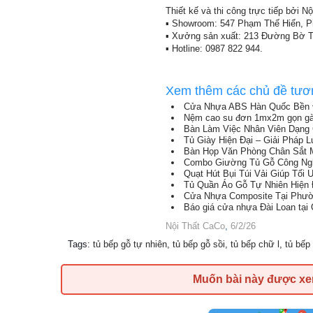
Thiết kế và thi công trực tiếp bởi N
▪ Showroom: 547 Phạm Thế Hiển,
▪ Xưởng sản xuất: 213 Đường Bờ T
▪ Hotline: 0987 822 944.
Xem thêm các chủ đề tươ
Cửa Nhựa ABS Hàn Quốc Bền Đẹ
Nệm cao su đơn 1mx2m gọn gàng
Bàn Làm Việc Nhân Viên Dạng 
Tủ Giày Hiện Đại – Giải Pháp 
Bàn Họp Văn Phòng Chân Sắt 
Combo Giường Tủ Gỗ Công Ngh
Quạt Hút Bụi Túi Vải Giúp Tố
Tủ Quần Áo Gỗ Tự Nhiên Hiện 
Cửa Nhựa Composite Tại Phườ
Báo giá cửa nhựa Đài Loan tại 
Nội Thất CaCo
,
6/2/26
Tags
:
tủ bếp gỗ tự nhiên
,
tủ bếp gỗ sồi
,
tủ bếp chữ l
,
tủ bếp 
Muốn bài này được x