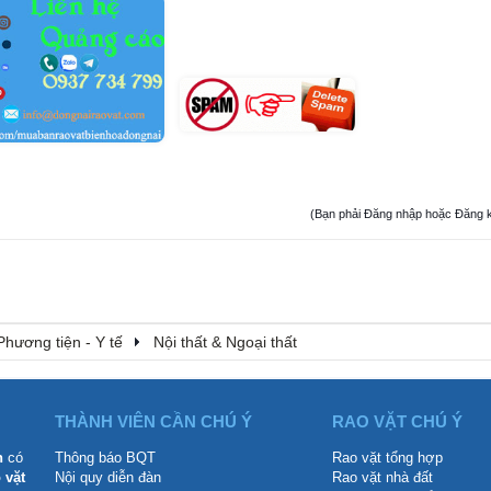
(Bạn phải Đăng nhập hoặc Đăng ký đ
Phương tiện - Y tế
Nội thất & Ngoại thất
THÀNH VIÊN CẦN CHÚ Ý
RAO VẶT CHÚ Ý
n
có
Thông báo BQT
Rao vặt tổng hợp
 vặt
Nội quy diễn đàn
Rao vặt nhà đất