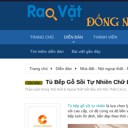
TRANG CHỦ
DIỄN ĐÀN
THÀNH VIÊN
Tìm kiếm diễn đàn
Bài viết gần đây
Trang chủ
Diễn đàn
Nhà đất - Nội ngoại thất - 
Tủ Bếp Gỗ Sồi Tự Nhiên Chữ 
Cần bán
Thảo luận trong '
Nội thất & Ngoại thất
' bắt đầu bởi
Nội Thất CaCo
,
Tủ bếp gỗ sồi tự nhiên
là lựa chọn 
sồi cao cấp, có độ cứng và độ bền v
bếp luôn ổn định, bền đẹp theo thời