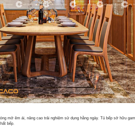
 đóng mở êm ái, nâng cao trải nghiệm sử dụng hằng ngày. Tủ bếp sở hữu ga
hất bếp.