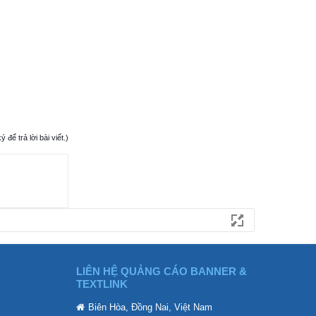
ể trả lời bài viết.)
LIÊN HỆ QUẢNG CÁO BANNER &
TEXTLINK
Biên Hòa, Đồng Nai, Việt Nam