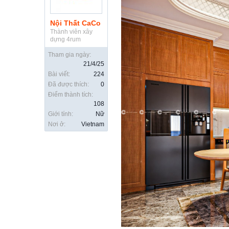
Nội Thất CaCo
Thành viên xây
dựng 4rum
Tham gia ngày:
21/4/25
Bài viết:
224
Đã được thích:
0
Điểm thành tích:
108
Giới tính:
Nữ
Nơi ở:
Vietnam