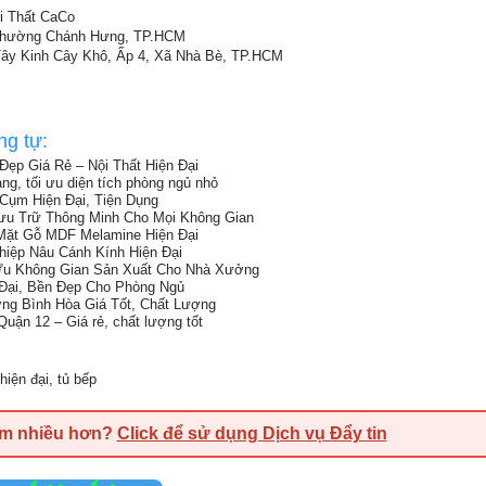
ội Thất CaCo
 Phường Chánh Hưng, TP.HCM
ây Kinh Cây Khô, Ấp 4, Xã Nhà Bè, TP.HCM
ng tự:
p Giá Rẻ – Nội Thất Hiện Đại
, tối ưu diện tích phòng ngủ nhỏ
Cụm Hiện Đại, Tiện Dụng
Lưu Trữ Thông Minh Cho Mọi Không Gian
Mặt Gỗ MDF Melamine Hiện Đại
iệp Nâu Cánh Kính Hiện Đại
i Ưu Không Gian Sản Xuất Cho Nhà Xưởng
Đại, Bền Đẹp Cho Phòng Ngủ
ng Bình Hòa Giá Tốt, Chất Lượng
Quận 12 – Giá rẻ, chất lượng tốt
hiện đại
,
tủ bếp
em nhiều hơn?
Click để sử dụng Dịch vụ Đẩy tin