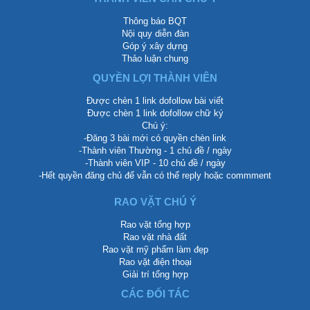
Thông báo BQT
Nội quy diễn đàn
Góp ý xây dựng
Thảo luận chung
QUYỀN LỢI THÀNH VIÊN
Được chèn 1 link dofollow bài viết
Được chèn 1 link dofollow chữ ký
Chú ý:
-Đăng 3 bài mới có quyền chèn link
-Thành viên Thường - 1 chủ đề / ngày
-Thành viên VIP - 10 chủ đề / ngày
-Hết quyền đăng chủ để vẫn có thể reply hoặc commment
RAO VẶT CHÚ Ý
Rao vặt tổng hợp
Rao vặt nhà đất
Rao vặt mỹ phẩm làm đẹp
Rao vặt điện thoại
Giải trí tổng hợp
CÁC ĐỐI TÁC