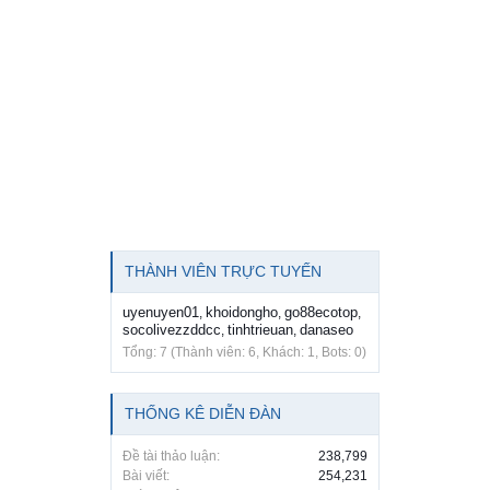
THÀNH VIÊN TRỰC TUYẾN
uyenuyen01
khoidongho
go88ecotop
,
,
,
socolivezzddcc
tinhtrieuan
danaseo
,
,
Tổng: 7 (Thành viên: 6, Khách: 1, Bots: 0)
THỐNG KÊ DIỄN ĐÀN
Đề tài thảo luận:
238,799
Bài viết:
254,231