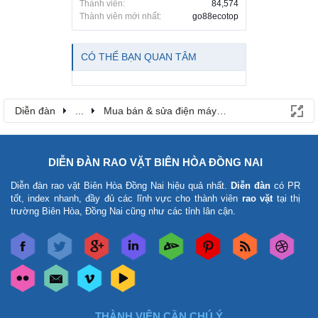
Thành viên:
84,574
Thành viên mới nhất:
go88ecotop
CÓ THỂ BẠN QUAN TÂM
Diễn đàn
...
Mua bán & sửa điện máy, điện gia dụng
DIỄN ĐÀN RAO VẶT BIÊN HÒA ĐỒNG NAI
Diễn đàn rao vặt Biên Hòa Đồng Nai
hiệu quả nhất.
Diễn đàn
có PR
tốt, index nhanh, đầy đủ các lĩnh vực cho thành viên
rao vặt
tại thị
trường Biên Hòa, Đồng Nai cũng như các tỉnh lân cận.
THÀNH VIÊN CẦN CHÚ Ý