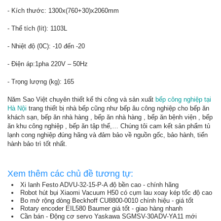
- Kích thước: 1300x(760+30)x2060mm
- Thể tích (lít): 1103L
- Nhiệt độ (0C): -10 đến -20
- Điện áp:1pha 220V – 50Hz
- Trọng lượng (kg): 165
Năm Sao Việt chuyên thiết kế thi công và sản xuất
bếp công nghiệp tại
Hà Nội
trang thiết bị nhà bếp cũng như bếp âu công nghiệp cho bếp ăn
khách sạn, bếp ăn nhà hàng , bếp ăn nhà hàng , bếp ăn bệnh viện , bếp
ăn khu công nghiệp , bếp ăn tập thể,… Chúng tôi cam kết sản phẩm tủ
lạnh cong nghiệp đúng hãng và đảm bảo về nguồn gốc, bảo hành, tiến
hành bảo trì tốt nhất.
Xem thêm các chủ đề tương tự:
Xi lanh Festo ADVU-32-15-P-A độ bền cao - chính hãng
Robot hút bụi Xiaomi Vacuum H50 có cụm lau xoay kép tốc độ cao
Bo mở rộng dòng Beckhoff CU8800-0010 chính hiệu - giá tốt
Rotary encoder EIL580 Baumer giá tốt - giao hàng nhanh
Cần bán - Động cơ servo Yaskawa SGMSV-30ADV-YA11 mới