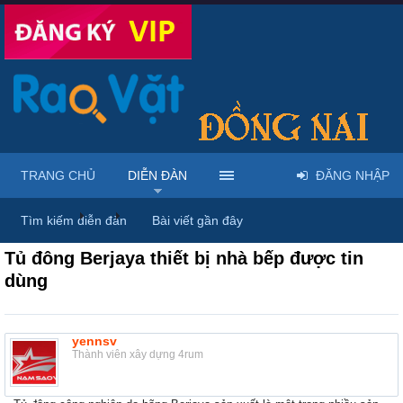
TRANG CHỦ
DIỄN ĐÀN
ĐĂNG NHẬP
Diễn đàn
...
Mua bán & sửa điện máy, điện gia dụng
Tìm kiếm diễn đàn
Bài viết gần đây
Tủ đông Berjaya thiết bị nhà bếp được tin
dùng
yennsv
Thành viên xây dựng 4rum