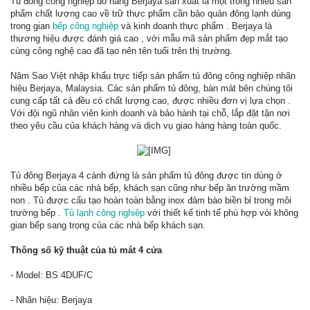
Tủ đông công nghiệp do hãng Berjaya sản xuất là một trong nhiều sản
phẩm chất lượng cao về trữ thực phẩm cần bảo quản đông lạnh dùng
trong gian
bếp công nghiệp
và kinh doanh thực phẩm . Berjaya là
thương hiệu được đánh giá cao , với mẫu mã sản phẩm đẹp mắt tạo
cùng công nghệ cao đã tạo nên tên tuổi trên thị trường.
Năm Sao Việt nhập khẩu trực tiếp sản phẩm tủ đông công nghiệp nhãn
hiệu Berjaya, Malaysia. Các sản phẩm tủ đông, bàn mát bên chúng tôi
cung cấp tất cả đều có chất lượng cao, được nhiều đơn vị lựa chọn .
Với đội ngũ nhân viên kinh doanh và bảo hành tại chỗ, lắp đặt tận nơi
theo yêu cầu của khách hàng và dịch vụ giao hàng hàng toàn quốc.
​
Tủ đông Berjaya 4 cánh đứng là sản phẩm tủ đông được tin dùng ở
nhiều bếp của các nhà bếp, khách sạn cũng như bếp ăn trường mầm
non . Tủ được cấu tạo hoàn toàn bằng inox đảm bào biền bỉ trong môi
trường bếp .
Tủ lạnh công nghiệp
với thiết kế tinh tế phù hợp vói không
gian bếp sang trọng của các nhà bếp khách sạn.
Thông số kỹ thuật của tủ mát 4 cửa
- Model: BS 4DUF/C
- Nhãn hiệu: Berjaya