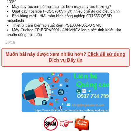
100%
Máy sấy tóc ion có thực sự tốt hơn máy sấy tóc thường?
Quạt cây Toshiba F-DSC70XVN(W) nhiều chế độ gió điều chỉnh
Bán hàng mới - HMI màn hình công nghiệp GT1555-QSBD
mitsubishi
Thiết bị cảm biến áp suất điện PS1000-R06L-Q SMC
Máy Cuckoo CP-ERPV0901U/WHVNCV lọc nước tinh khiết, đạt
chuẩn uống trực tiếp
5/9/16
Muốn bài này được xem nhiều hơn?
Click để sử dụng
Dịch vụ Đẩy tin