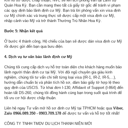
Khi hồ sơ được chấp thuận, NVC sẽ lên lịch phỏng vấn tại Lãnh sự
Quán Hoa Kỳ. Bạn cần mang theo tất cả giấy tờ gốc để tránh vi phạm
các quy định bảo lãnh định cư Mỹ. Bạn trả lời phỏng vấn xin visa định
cư Mỹ chính xác và trung thực sẽ được cấp một visa định cư Mỹ,
nhập cảnh vào Mỹ và trở thành Thường Trú Nhân Hoa Kỳ.
Bước 5: Nhận kết quả
Ở bước 4 thành công, Hộ chiếu của bạn sẽ được dán visa định cư Mỹ
rồi được gửi đến bạn qua bưu điện.
4. Dịch vụ tư vấn bảo lãnh định cư Mỹ
Chúng tôi cung cấp dịch vụ hỗ trợ toàn diện cho khách hàng muốn bảo
lãnh người thân định cư tại Mỹ. Với đội ngũ chuyên gia giàu kinh
nghiệm, chúng tôi tư vấn chi tiết từng loại visa (IR-1, IR-2, IR-5,...),
hướng dẫn chuẩn bị và phân tích hồ sơ, đảm bảo giấy tờ hợp lệ theo
quy định của USCIS. Từ khai đơn I-130, Affidavit of Support (I-864) đến
hoàn tất DS-260, chúng tôi đồng hành cùng bạn trong suốt quá trình để
tối ưu cơ hội được chấp thuận.
Liên hệ ngay Tư vấn mở hồ sơ định cư Mỹ tại TPHCM hoặc qua
Viber,
Zalo 0966.089.350 - 0903.709.178
để được tư vấn và hỗ trợ tốt nhất!
CÔNG TY TNHH TMDV DU LỊCH THANH NIÊN MỚI