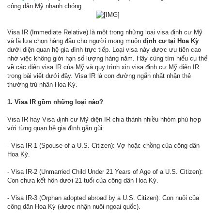
công dân Mỹ nhanh chóng.
​
Visa IR (Immediate Relative) là một trong những loại visa định cư Mỹ
và là lựa chọn hàng đầu cho người mong muốn
định cư tại Hoa Kỳ
dưới diện quan hệ gia đình trực tiếp. Loại visa này được ưu tiên cao
nhờ việc không giới hạn số lượng hàng năm. Hãy cùng tìm hiểu cụ thể
về các diện visa IR của Mỹ và quy trình xin visa định cư Mỹ diện IR
trong bài viết dưới đây. Visa IR là con đường ngắn nhất nhận thẻ
thường trú nhân Hoa Kỳ.
1. Visa IR gồm những loại nào?
Visa IR hay Visa định cư Mỹ diện IR chia thành nhiều nhóm phù hợp
với từng quan hệ gia đình gần gũi:
- Visa IR-1 (Spouse of a U.S. Citizen): Vợ hoặc chồng của công dân
Hoa Kỳ.
- Visa IR-2 (Unmarried Child Under 21 Years of Age of a U.S. Citizen):
Con chưa kết hôn dưới 21 tuổi của công dân Hoa Kỳ.
- Visa IR-3 (Orphan adopted abroad by a U.S. Citizen): Con nuôi của
công dân Hoa Kỳ (được nhận nuôi ngoại quốc).