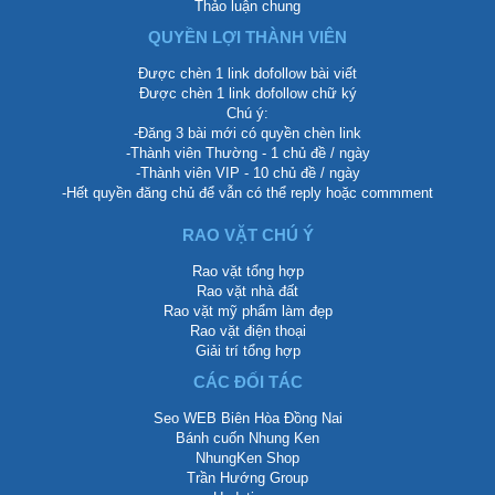
Thảo luận chung
QUYỀN LỢI THÀNH VIÊN
Được chèn 1 link dofollow bài viết
Được chèn 1 link dofollow chữ ký
Chú ý:
-Đăng 3 bài mới có quyền chèn link
-Thành viên Thường - 1 chủ đề / ngày
-Thành viên VIP - 10 chủ đề / ngày
-Hết quyền đăng chủ để vẫn có thể reply hoặc commment
RAO VẶT CHÚ Ý
Rao vặt tổng hợp
Rao vặt nhà đất
Rao vặt mỹ phẩm làm đẹp
Rao vặt điện thoại
Giải trí tổng hợp
CÁC ĐỐI TÁC
Seo WEB Biên Hòa Đồng Nai
Bánh cuốn Nhung Ken
NhungKen Shop
Trần Hướng Group