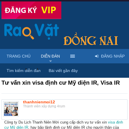
TRANG CHỦ
DIỄN ĐÀN
ĐĂNG NHẬP
Diễn đàn
...
Giới thiệu dịch vụ & địa điểm
Tìm kiếm diễn đàn
Bài viết gần đây
Tư vấn xin visa định cư Mỹ diện IR, Visa IR
thanhnienmoi12
Thành viên xây dựng 4rum
Công ty Du Lịch Thanh Niên Mới cung cấp dịch vụ tư vấn xin
visa định
cư Mỹ diện IR
, hay bão lãnh định cư Mỹ diện IR cho người thân của