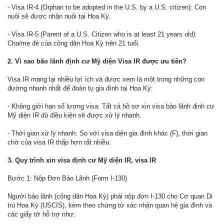
- Visa IR-4 (Orphan to be adopted in the U.S. by a U.S. citizen): Con
nuôi sẽ được nhận nuôi tại Hoa Kỳ.
- Visa IR-5 (Parent of a U.S. Citizen who is at least 21 years old):
Cha/mẹ đẻ của công dân Hoa Kỳ trên 21 tuổi.
2. Vì sao bão lãnh định cư Mỹ diện Visa IR được ưu tiên?
Visa IR mang lại nhiều lợi ích và được xem là một trong những con
đường nhanh nhất để đoàn tụ gia đình tại Hoa Kỳ:
- Không giới hạn số lượng visa: Tất cả hồ sơ xin visa bảo lãnh định cư
Mỹ diện IR đủ điều kiện sẽ được xử lý nhanh.
- Thời gian xử lý nhanh: So với visa diện gia đình khác (F), thời gian
chờ của visa IR thấp hơn rất nhiều.
3. Quy trình xin visa định cư Mỹ diện IR, visa IR
Bước 1: Nộp Đơn Bảo Lãnh (Form I-130)
Người bảo lãnh (công dân Hoa Kỳ) phải nộp đơn I-130 cho Cơ quan Di
trú Hoa Kỳ (USCIS), kèm theo chứng từ xác nhận quan hệ gia đình và
các giấy tờ hỗ trợ như: