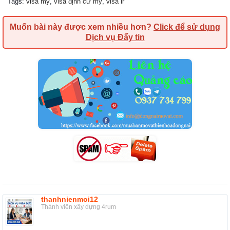
Tags
:
visa mỹ
,
visa định cư mỹ
,
visa ir
Muốn bài này được xem nhiều hơn?
Click để sử dụng
Dịch vụ Đẩy tin
thanhnienmoi12
Thành viên xây dựng 4rum