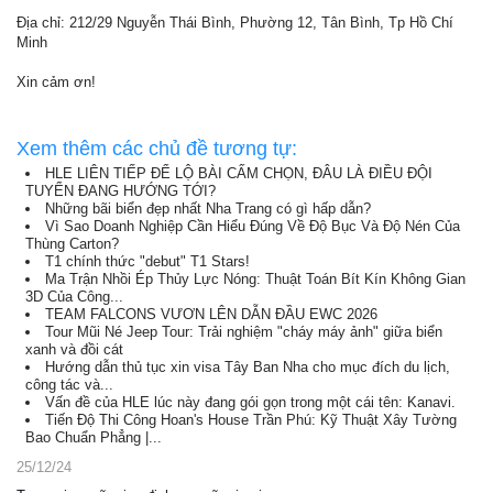
Địa chỉ: 212/29 Nguyễn Thái Bình, Phường 12, Tân Bình, Tp Hồ Chí
Minh
Xin cảm ơn!
Xem thêm các chủ đề tương tự:
HLE LIÊN TIẾP ĐỂ LỘ BÀI CẤM CHỌN, ĐÂU LÀ ĐIỀU ĐỘI
TUYỂN ĐANG HƯỚNG TỚI?
Những bãi biển đẹp nhất Nha Trang có gì hấp dẫn?
Vì Sao Doanh Nghiệp Cần Hiểu Đúng Về Độ Bục Và Độ Nén Của
Thùng Carton?
T1 chính thức "debut" T1 Stars!
Ma Trận Nhồi Ép Thủy Lực Nóng: Thuật Toán Bít Kín Không Gian
3D Của Công...
TEAM FALCONS VƯƠN LÊN DẪN ĐẦU EWC 2026
Tour Mũi Né Jeep Tour: Trải nghiệm "cháy máy ảnh" giữa biển
xanh và đồi cát
Hướng dẫn thủ tục xin visa Tây Ban Nha cho mục đích du lịch,
công tác và...
Vấn đề của HLE lúc này đang gói gọn trong một cái tên: Kanavi.
Tiến Độ Thi Công Hoan's House Trần Phú: Kỹ Thuật Xây Tường
Bao Chuẩn Phẳng |...
25/12/24