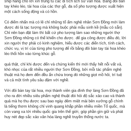
ship hàng cho lời xin trùng tu các di tích lịch sử văn hoá. Bằng đôi bàn
tay khéo léo, tài hoa của các thợ gỗ, đa số pho tượng được xuất hiện
một cách sống động và có hồn.
Có điểm nhấn mà có lẽ chỉ những tổ ấm nghệ nhân Sơn Đồng mới làm
được đó là tạc tượng mà không buộc phải mẫu sinh kề (mẫu có sẵn).
Chỉ nên bạn đặt làm thì bất cứ pho tượng làm sao những người thợ
Sơn Đồng những có thể khiến cho được. để gia công được điều đó, lời
xin người thợ phải có kinh nghiệm, hiểu được các điển tích, tính cách,
chức vụ, vị trí của từng pho tượng để rồi bằng đôi bàn tay tài hoa khéo
léo thổi hồn vào từng khúc gỗ.
quả thật, chỉ khi được đến và chứng kiến thì mới thấy hết nỗi vất vả,
khó nhọc của rất nhiều người thợ Sơn Đồng, bởi mỗi tác phẩm nghệ
thuật mà họ đem đến đều ẩn chứa trong đó những giọt mồ hôi, trí tuệ
và cả một tình yêu sâu đậm với nghề.
Với đôi bàn tay tài hoa, mọi thành viên gia đình thợ làng Sơn Đồng đã
cho ra đời nhiều siêu phẩm nghệ thuật đòi hỏi độ sắc xảo cao và thành
quả mà họ thu được sau bao ngày đêm miệt mài bên xưởng gỗ chính
là tiếng thơm không chỉ vinh quang khắp phần nhiều miền Tổ quốc, mà
còn vang xa tới nhiều quốc gia trên thế giới, góp phần gìn giữ và phát
huy nét đẹp sắc xảo văn hóa làng nghề truyền thống nước ta.