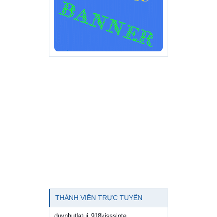
THÀNH VIÊN TRỰC TUYẾN
duynhutlatui
918kissslote
,
,