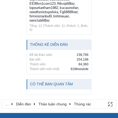
EE88vn1com123
Rikvip68biz
,
,
lopourluetham1982
kucasinofan
,
,
needforslotspolska
Fg68888net
,
,
firministanbul9
tinhtrieuan
,
,
iwinclub68biz
Tổng: 12 (Thành viên: 11, Khách: 1, Bots:
0)
THỐNG KÊ DIỄN ĐÀN
Đề tài thảo luận:
238,766
Bài viết:
254,198
Thành viên:
84,360
Thành viên mới nhất:
918kissslote
CÓ THỂ BẠN QUAN TÂM
...
Diễn đàn
Thảo luận chung
Thùng rác