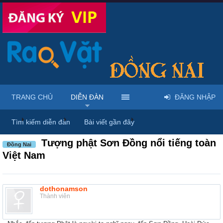
TRANG CHỦ
DIỄN ĐÀN
ĐĂNG NHẬP
...
Diễn đàn
Thảo luận chung
Thùng rác
Tìm kiếm diễn đàn
Bài viết gần đây
Tượng phật Sơn Đồng nổi tiếng toàn
Đồng Nai
Việt Nam
dothonamson
Thành viên