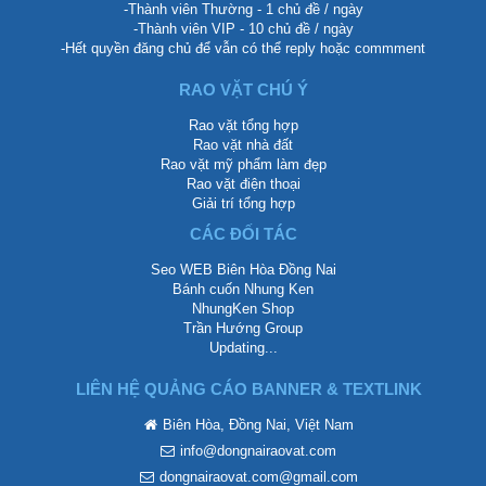
-Thành viên Thường - 1 chủ đề / ngày
-Thành viên VIP - 10 chủ đề / ngày
-Hết quyền đăng chủ để vẫn có thể reply hoặc commment
RAO VẶT CHÚ Ý
Rao vặt tổng hợp
Rao vặt nhà đất
Rao vặt mỹ phẩm làm đẹp
Rao vặt điện thoại
Giải trí tổng hợp
CÁC ĐỐI TÁC
Seo WEB Biên Hòa Đồng Nai
Bánh cuốn Nhung Ken
NhungKen Shop
Trần Hướng Group
Updating...
LIÊN HỆ QUẢNG CÁO BANNER & TEXTLINK
Biên Hòa, Đồng Nai, Việt Nam
info@dongnairaovat.com
dongnairaovat.com@gmail.com