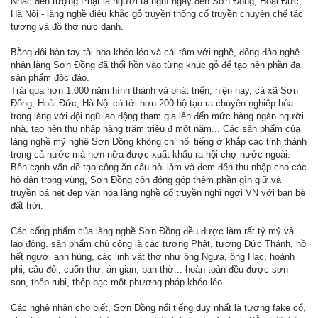
Nhắc đến tượng Phật là người ta nghĩ ngay đến Sơn Đồng, Hoài Đức,
Hà Nội - làng nghề điêu khắc gỗ truyền thống cổ truyền chuyên chế tác
tượng và đồ thờ nức danh.
Bằng đôi bàn tay tài hoa khéo léo và cái tâm với nghề, đông đảo nghệ
nhân làng Sơn Đồng đã thổi hồn vào từng khúc gỗ để tạo nên phần đa
sản phẩm độc đáo.
Trải qua hơn 1.000 năm hình thành và phát triển, hiện nay, cả xã Sơn
Đồng, Hoài Đức, Hà Nội có tới hơn 200 hộ tạo ra chuyên nghiệp hóa
trong làng với đội ngũ lao động tham gia lên đến mức hàng ngàn người
nhà, tạo nên thu nhập hàng trăm triệu đ một năm... Các sản phẩm của
làng nghề mỹ nghệ Sơn Đồng không chỉ nổi tiếng ở khắp các tỉnh thành
trong cả nước mà hơn nữa được xuất khẩu ra hội chợ nước ngoài.
Bên cạnh vấn đề tạo công ăn câu hỏi làm và đem đến thu nhập cho các
hộ dân trong vùng, Sơn Đồng còn đóng góp thêm phần gìn giữ và
truyền bá nét đẹp văn hóa làng nghề cổ truyền nghỉ ngơi VN với bạn bè
đất trời.
Các cống phẩm của làng nghề Sơn Đồng đều được làm rất tỷ mỷ và
lao động. sản phẩm chủ công là các tượng Phật, tượng Đức Thánh, hồ
hết người anh hùng, các linh vật thờ như ông Ngựa, ông Hạc, hoành
phi, câu đối, cuốn thư, án gian, ban thờ... hoàn toàn đều được sơn
son, thếp rubi, thếp bạc một phương pháp khéo léo.
Các nghệ nhân cho biết, Sơn Đồng nổi tiếng duy nhất là tượng fake cổ,