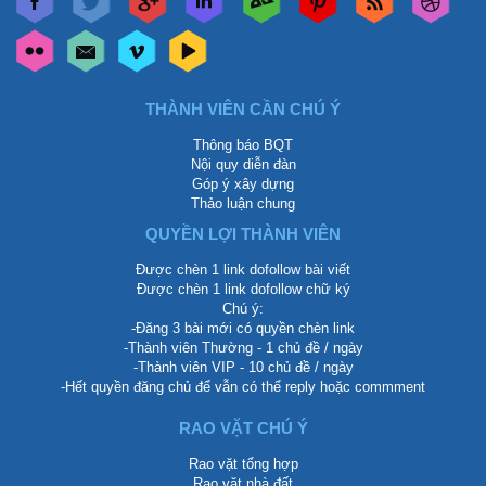
THÀNH VIÊN CẦN CHÚ Ý
Thông báo BQT
Nội quy diễn đàn
Góp ý xây dựng
Thảo luận chung
QUYỀN LỢI THÀNH VIÊN
Được chèn 1 link dofollow bài viết
Được chèn 1 link dofollow chữ ký
Chú ý:
-Đăng 3 bài mới có quyền chèn link
-Thành viên Thường - 1 chủ đề / ngày
-Thành viên VIP - 10 chủ đề / ngày
-Hết quyền đăng chủ để vẫn có thể reply hoặc commment
RAO VẶT CHÚ Ý
Rao vặt tổng hợp
Rao vặt nhà đất