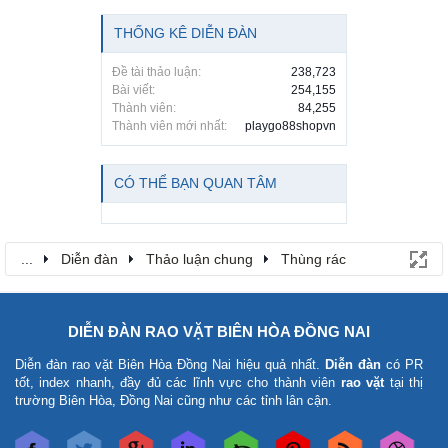
THỐNG KÊ DIỄN ĐÀN
Đề tài thảo luận:
238,723
Bài viết:
254,155
Thành viên:
84,255
Thành viên mới nhất:
playgo88shopvn
CÓ THỂ BẠN QUAN TÂM
...
Diễn đàn
Thảo luận chung
Thùng rác
DIỄN ĐÀN RAO VẶT BIÊN HÒA ĐỒNG NAI
Diễn đàn rao vặt Biên Hòa Đồng Nai
hiệu quả nhất.
Diễn đàn
có PR
tốt, index nhanh, đầy đủ các lĩnh vực cho thành viên
rao vặt
tại thị
trường Biên Hòa, Đồng Nai cũng như các tỉnh lân cận.