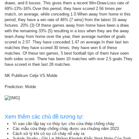
draws; and 6 losses. This gives them a recent Win-Draw-Loss rate of:
69%-13%-16%.Over this period, they have scored 2.56 times per
match, on average, while conceding 1.0.When away from home in this
period, they have a win rate of 46% (7 wins) from the latest 15 away
fixtures. 20% (3) Of these games away from home have been a draw,
with the remaining 33% (5) resulting in a loss when they are the away
team.Away from home over the year, their average number of goals
scored is 2.07. They have conceded 1.47 on average.In their last ten
matches they have scored 30 times; they have won 6 of these
matches. Of these ten games, 5 best football tips of them have seen
both sides score. There has been 10 matches with over 2.5 goals.They
have scored in their last 28 matches.
NK Publikum Celje VS Molde
Prediction: Molde
Xem thêm các chủ đề tương tự:
Vì sao cần lắp tay co thủy lực cho cửa thép chống cháy
Các mẫu cửa thép chống cháy được ưa chuộng năm 2023
Cách xử lý khi có sự cố cháy nổ xảy ra
Sukids Studio - Ghi Lại Những Khoảnh Khắc Ngọt Ngào Của Sinh