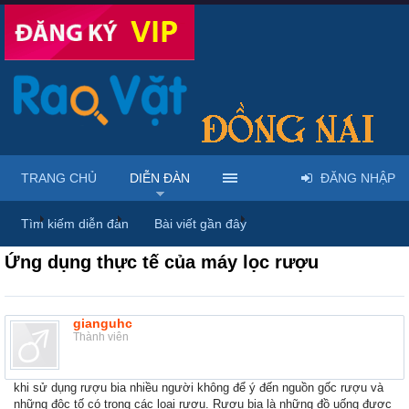
TRANG CHỦ
DIỄN ĐÀN
ĐĂNG NHẬP
...
Diễn đàn
Thảo luận chung
Thùng rác
Tìm kiếm diễn đàn
Bài viết gần đây
Ứng dụng thực tế của máy lọc rượu
gianguhc
Thành viên
khi sử dụng rượu bia nhiều người không để ý đến nguồn gốc rượu và
những độc tố có trong các loại rượu. Rượu bia là những đồ uống được