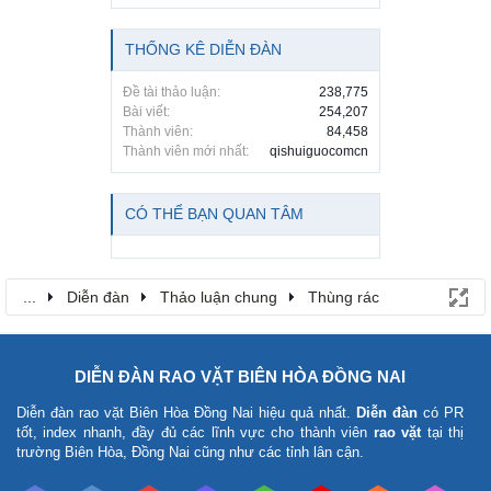
THỐNG KÊ DIỄN ĐÀN
Đề tài thảo luận:
238,775
Bài viết:
254,207
Thành viên:
84,458
Thành viên mới nhất:
qishuiguocomcn
CÓ THỂ BẠN QUAN TÂM
...
Diễn đàn
Thảo luận chung
Thùng rác
DIỄN ĐÀN RAO VẶT BIÊN HÒA ĐỒNG NAI
Diễn đàn rao vặt Biên Hòa Đồng Nai
hiệu quả nhất.
Diễn đàn
có PR
tốt, index nhanh, đầy đủ các lĩnh vực cho thành viên
rao vặt
tại thị
trường Biên Hòa, Đồng Nai cũng như các tỉnh lân cận.