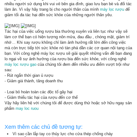
nhiều người sử dụng khi vui vẻ bên gia đình, giao lưu bạn bè và đối tác
làm ăn. Vì vậy hãy trang bị cho người thân của mình
máy lọc rượu
để
giảm tối đa tác hại đến sức khỏe của những người thân yêu.
Tác hại của việc uống rượu bia thường xuyên và liên tục như vậy sẽ
làm cơ thể bạn có hiện tượng nôn mửa, đau đầu , chóng mặt, giảm trí
nhớ… Khi say rượu không chỉ làm ảnh hưởng rất lớn đến công việc
mà còn trực tiếp tới sức khỏe nó tàn phá dần các cơ quan nội tạng của
bạn. Với công nghệ máy lọc rượu sẽ giải quyết những vấn đề bạn đang
lo ngại về sự ảnh hưởng của rượu bia đến sức khỏe, với công nghệ
máy lọc rượu gạo
của chúng tôi đem đến nhiều ưu điểm vượt trội như
sau:
- Rút ngắn thời gian ủ rượu
- Giảm giá thành, tăng doanh thu
- Loại bỏ hoàn toàn các độc tố gây hại
- Giảm thiểu tác hại của rượu đến cơ thể
Vậy hãy liên hệ với chúng tôi để được dùng thử hoặc sở hữu ngay sản
phẩm
may loc ruou
Xem thêm các chủ đề tương tự:
Vì sao cần lắp tay co thủy lực cho cửa thép chống cháy