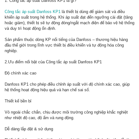
1. Công tắc áp suất Danfoss KP1 là gì?
Công tắc áp suất Danfoss KP1
là thiết bị dùng để giám sát và điều
khiển áp suất trong hệ thống. Khi áp suất đạt đến ngưỡng cài đặt (tăng
hoặc giảm), thiết bị sẽ tự động đóng/ngắt mạch điện để bảo vệ hệ thống
và duy trì hoạt động ổn định.
Sản phẩm thuộc dòng KP nổi tiếng của Danfoss – thương hiệu hàng
đầu thế giới trong lĩnh vực thiết bị điều khiển và tự động hóa công
nghiệp.
2.Ưu điểm nổi bật của Công tắc áp suất Danfoss KP1
Độ chính xác cao
Danfoss KP1 cho phép điều chỉnh áp suất với độ chính xác cao, giúp
hệ thống hoạt động hiệu quả và hạn chế sai số.
Thiết kế bền bỉ
Vỏ ngoài chắc chắn, chịu được môi trường công nghiệp khắc nghiệt
như nhiệt độ cao, độ ẩm và rung động.
Dễ dàng lắp đặt & sử dụng