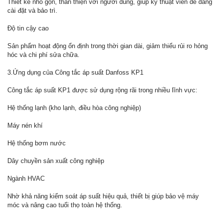
Thiết kế nhỏ gọn, thân thiện với người dùng, giúp kỹ thuật viên dễ dàng
cài đặt và bảo trì.
Độ tin cậy cao
Sản phẩm hoạt động ổn định trong thời gian dài, giảm thiểu rủi ro hỏng
hóc và chi phí sửa chữa.
3.Ứng dụng của Công tắc áp suất Danfoss KP1
Công tắc áp suất KP1 được sử dụng rộng rãi trong nhiều lĩnh vực:
Hệ thống lạnh (kho lạnh, điều hòa công nghiệp)
Máy nén khí
Hệ thống bơm nước
Dây chuyền sản xuất công nghiệp
Ngành HVAC
Nhờ khả năng kiểm soát áp suất hiệu quả, thiết bị giúp bảo vệ máy
móc và nâng cao tuổi thọ toàn hệ thống.