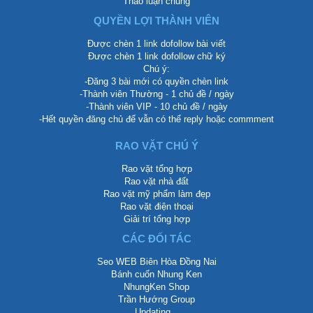
Thảo luận chung
QUYỀN LỢI THÀNH VIÊN
Được chèn 1 link dofollow bài viết
Được chèn 1 link dofollow chữ ký
Chú ý:
-Đăng 3 bài mới có quyền chèn link
-Thành viên Thường - 1 chủ đề / ngày
-Thành viên VIP - 10 chủ đề / ngày
-Hết quyền đăng chủ để vẫn có thể reply hoặc commment
RAO VẶT CHÚ Ý
Rao vặt tổng hợp
Rao vặt nhà đất
Rao vặt mỹ phẩm làm đẹp
Rao vặt điện thoại
Giải trí tổng hợp
CÁC ĐỐI TÁC
Seo WEB Biên Hòa Đồng Nai
Bánh cuốn Nhung Ken
NhungKen Shop
Trần Hướng Group
Updating...