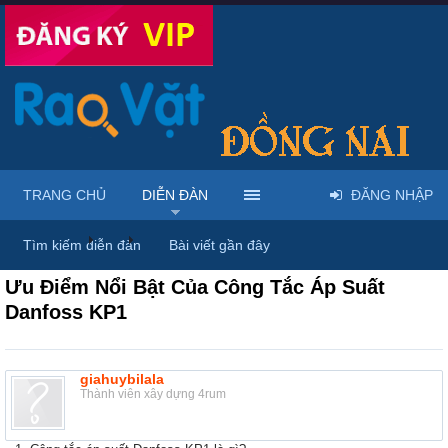
TRANG CHỦ
DIỄN ĐÀN
ĐĂNG NHẬP
Diễn đàn
...
Rao vặt tổng hợp - Uy tín - Miễn phí
Tìm kiếm diễn đàn
Bài viết gần đây
Ưu Điểm Nổi Bật Của Công Tắc Áp Suất
Danfoss KP1
giahuybilala
Thành viên xây dựng 4rum