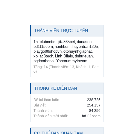
THÀNH VIÊN TRỰC TUYẾN
1hitclubnetim
jita365bet
danaseo
,
,
,
bd111scom
hanhbom
huyentran1205
,
,
,
playgo88shopvn
otohuynhgiaphat
,
,
xoilac3tech
Linh Bilalo
tinhtrieuan
,
,
,
bgdoorhanoi
Yonorummyincom
,
Tổng: 14 (Thành viên: 13, Khách: 1, Bots:
0)
THỐNG KÊ DIỄN ĐÀN
Đề tài thảo luận:
238,725
Bài viết:
254,157
Thành viên:
84,256
Thành viên mới nhất:
bd111scom
CÓ THỂ BẠN QUAN TÂM