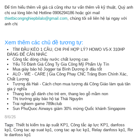
Để tìm hiểu thêm về giá cả cũng như tư vấn thêm về kỹ thuật, Quý anh
chị vui lòng liên hệ Hotline 0906294186 hoặc gửi mail
thietbicongnghiepbilalo@gmail.com
, chúng tôi sẽ liên hệ lại ngay với
anh chị
Xem thêm các chủ đề tương tự:
TÌM ĐẦU KÉO 1 CẦU, CHI PHÍ HỢP LÝ? HOWO V5-X 310HP
ĐÁNG ĐỂ CÂN NHẮC
Công tắc dòng chảy nước chất lượng cao
Yếu Tố Đánh Giá Công Ty Gia Công Mỹ Phẩm Uy Tín
Mua giày bảo hộ Jogger tại Bình Dương ở đâu tốt
ALO - WE - CARE | Gia Công Phay CNC Trảng Bom Chính Xác,
Chất Lượng
Tượng đá Hali - Cách chọn mua tượng đá Công Giáo làm quà tân
gia ý nghĩa
Thang leo gỗ dành cho trẻ em, thang leo gỗ mầm non
Thị trường giày bảo hộ tại Thái Nguyên
Trai nghiem game 789kclub
Sun PhuQuoc Airways giảm 30% mừng Quốc khánh Singapore
8/6/26
Tags
:
Thiết bị kiểm tra áp suất KP1
,
Công tắc áp lực KP1
,
danfoss
kp1
,
Cong tac ap suat kp1
,
cong tac ap luc kp1
,
Relay danfoss kp1
,
Rơ
le danfoss kp1