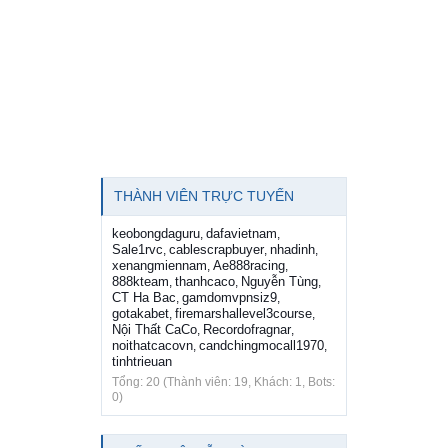
THÀNH VIÊN TRỰC TUYẾN
keobongdaguru
dafavietnam
,
,
Sale1rvc
cablescrapbuyer
nhadinh
,
,
,
xenangmiennam
Ae888racing
,
,
888kteam
thanhcaco
Nguyễn Tùng
,
,
,
CT Ha Bac
gamdomvpnsiz9
,
,
gotakabet
firemarshallevel3course
,
,
Nội Thất CaCo
Recordofragnar
,
,
noithatcacovn
candchingmocall1970
,
,
tinhtrieuan
Tổng: 20 (Thành viên: 19, Khách: 1, Bots:
0)