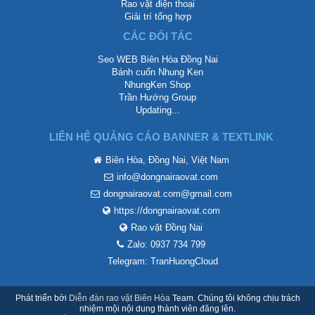
Rao vặt điện thoại
Giải trí tổng hợp
CÁC ĐỐI TÁC
Seo WEB Biên Hòa Đồng Nai
Bánh cuốn Nhung Ken
NhungKen Shop
Trần Hướng Group
Updating...
LIÊN HỆ QUẢNG CÁO BANNER & TEXTLINK
Biên Hòa, Đồng Nai, Việt Nam
info@dongnairaovat.com
dongnairaovat.com@gmail.com
https://dongnairaovat.com
Rao vặt Đồng Nai
Zalo: 0937 734 799
Telegram: TranHuongCloud
Phát triển bởi
Diễn đàn rao vặt Biên Hòa
Team. Chúng tôi không chịu trách
nhiệm mội nội dung thành viên đăng lên.