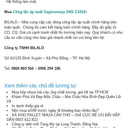
· Hệ thống làm mát.
Mua
Công tắc áp suất Saginomiya SNS C101X
:
BILALO – Nhà cung cấp các dòng công tắc áp suất chính hãng trên
toàn quốc. Chúng tôi cam kết hàng luôn chính hãng. Đầy đủ giấy tờ
CO, CQ. Giá cả cạnh tranh nhất thị trường hiện nay. Quý khách có nhu
cầu tư vấn cũng như báo giá nhanh nhất xin vui lòng liên hệ:
Công ty TNHH BILALO
Số 41/125 Đình Xuyên – Xã Phù Đổng – TP. Hà Nội
Tel
: 0868 869 566 – 0906 294 186
Xem thêm các chủ đề tương tự:
Mua hộp nhựa trái cây 1kg chất lượng, giá tốt tại TP.HCM
Khám Phá Vẻ Đẹp Mộc Châu – Mai Châu Hòa Bình Đẹp Quên Lối
Về
In danh thiếp giá rẻ
Nên mua eSIM trước ngày đi khoảng bao nhiêu lâu?
XẢ KHO PALLET NHỰA CẦN THƠ – GIÁ CỰC RẺ ƯU ĐÃI HẤP
DẪN 0937.612.822
Công ty diệt mối Tùng My tại Long Thành, Đồng Nai