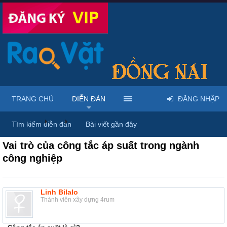
TRANG CHỦ
DIỄN ĐÀN
ĐĂNG NHẬP
Diễn đàn
...
Rao vặt tổng hợp - Uy tín - Miễn phí
Tìm kiếm diễn đàn
Bài viết gần đây
Vai trò của công tắc áp suất trong ngành
công nghiệp
Linh Bilalo
Thành viên xây dựng 4rum