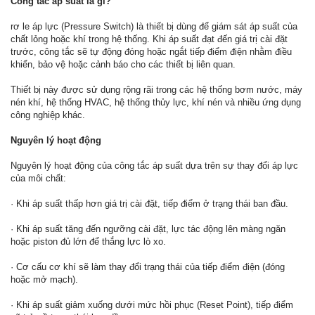
Công tắc áp suất là gì?
rơ le áp lực (Pressure Switch) là thiết bị dùng để giám sát áp suất của
chất lỏng hoặc khí trong hệ thống. Khi áp suất đạt đến giá trị cài đặt
trước, công tắc sẽ tự động đóng hoặc ngắt tiếp điểm điện nhằm điều
khiển, bảo vệ hoặc cảnh báo cho các thiết bị liên quan.
Thiết bị này được sử dụng rộng rãi trong các hệ thống bơm nước, máy
nén khí, hệ thống HVAC, hệ thống thủy lực, khí nén và nhiều ứng dụng
công nghiệp khác.
Nguyên lý hoạt động
Nguyên lý hoạt động của công tắc áp suất dựa trên sự thay đổi áp lực
của môi chất:
· Khi áp suất thấp hơn giá trị cài đặt, tiếp điểm ở trạng thái ban đầu.
· Khi áp suất tăng đến ngưỡng cài đặt, lực tác động lên màng ngăn
hoặc piston đủ lớn để thắng lực lò xo.
· Cơ cấu cơ khí sẽ làm thay đổi trạng thái của tiếp điểm điện (đóng
hoặc mở mạch).
· Khi áp suất giảm xuống dưới mức hồi phục (Reset Point), tiếp điểm