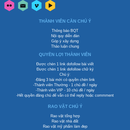
THÀNH VIÊN CẦN CHÚ Ý
Thông báo BQT
Nội quy diễn đàn
Góp ý xây dựng
Thảo luận chung
QUYỀN LỢI THÀNH VIÊN
Được chèn 1 link dofollow bài viết
Được chèn 1 link dofollow chữ ký
Chú ý:
-Đăng 3 bài mới có quyền chèn link
-Thành viên Thường - 1 chủ đề / ngày
-Thành viên VIP - 10 chủ đề / ngày
-Hết quyền đăng chủ để vẫn có thể reply hoặc commment
RAO VẶT CHÚ Ý
Rao vặt tổng hợp
Rao vặt nhà đất
Rao vặt mỹ phẩm làm đẹp