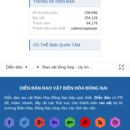
THỐNG KÊ DIỄN ĐÀN
Đề tài thảo luận:
238,696
Bài viết:
254,128
Thành viên:
84,178
Thành viên mới nhất:
cablescrapbuyer
CÓ THỂ BẠN QUAN TÂM
Diễn đàn
...
Rao vặt tổng hợp - Uy tín - Miễn phí
DIỄN ĐÀN RAO VẶT BIÊN HÒA ĐỒNG NAI
Diễn đàn rao vặt Biên Hòa Đồng Nai
hiệu quả nhất.
Diễn đàn
có PR
tốt, index nhanh, đầy đủ các lĩnh vực cho thành viên
rao vặt
tại thị
trường Biên Hòa, Đồng Nai cũng như các tỉnh lân cận.