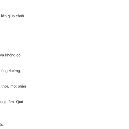
 lớn giúp cảnh
 và không có
 thống đường
 thời, một phần
trung tâm. Quá
ộc.