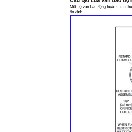
Cấu tạo của van báo độn
Một bộ van báo động hoàn chỉnh th
ổn định.