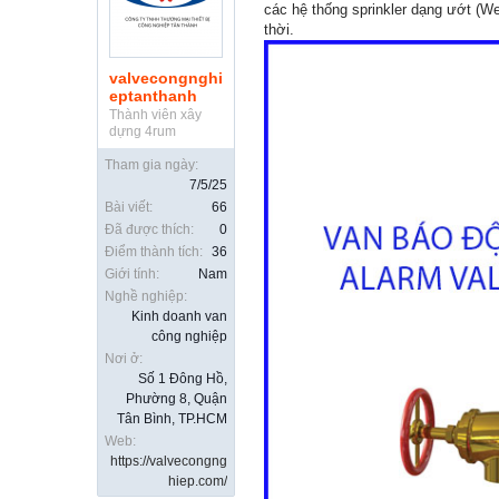
các hệ thống sprinkler dạng ướt (We
thời.
valvecongnghi
eptanthanh
Thành viên xây
dựng 4rum
Tham gia ngày:
7/5/25
Bài viết:
66
Đã được thích:
0
Điểm thành tích:
36
Giới tính:
Nam
Nghề nghiệp:
Kinh doanh van
công nghiệp
Nơi ở:
Số 1 Đông Hồ,
Phường 8, Quận
Tân Bình, TP.HCM
Web:
https://valvecongng
hiep.com/