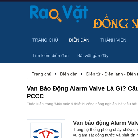
TRANG CHỦ
DIỄN ĐÀN
THÀNH VIÊN
Tìm kiếm diễn đàn
Bài viết gần đây
Trang chủ
Diễn đàn
Điện tử - Điện lạnh - Điện
Van Báo Động Alarm Valve Là Gì? Cấu
PCCC
Thảo luận trong '
Máy móc & thiết bị công nông nghiệp
' bắt đầu bở
Van báo động Alarm Valv
Trong hệ thống phòng cháy chữa cháy
vụ giám sát dòng nước và phát tín 