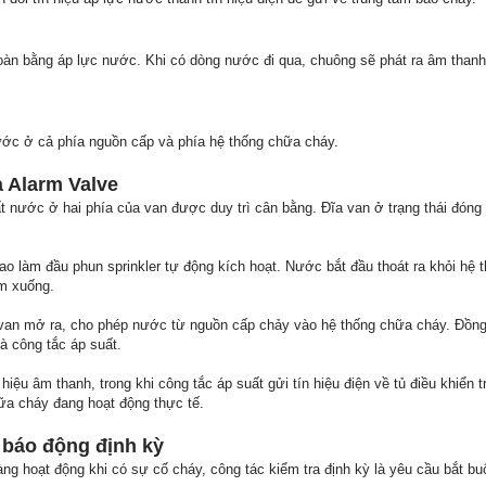
àn bằng áp lực nước. Khi có dòng nước đi qua, chuông sẽ phát ra âm thanh
nước ở cả phía nguồn cấp và phía hệ thống chữa cháy.
 Alarm Valve
ất nước ở hai phía của van được duy trì cân bằng. Đĩa van ở trạng thái đóng
cao làm đầu phun sprinkler tự động kích hoạt. Nước bắt đầu thoát ra khỏi hệ
ảm xuống.
 van mở ra, cho phép nước từ nguồn cấp chảy vào hệ thống chữa cháy. Đồng
 công tắc áp suất.
hiệu âm thanh, trong khi công tắc áp suất gửi tín hiệu điện về tủ điều khiển 
hữa cháy đang hoạt động thực tế.
 báo động định kỳ
g hoạt động khi có sự cố cháy, công tác kiểm tra định kỳ là yêu cầu bắt bu