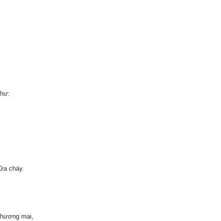
như:
hữa cháy.
 thương mại,