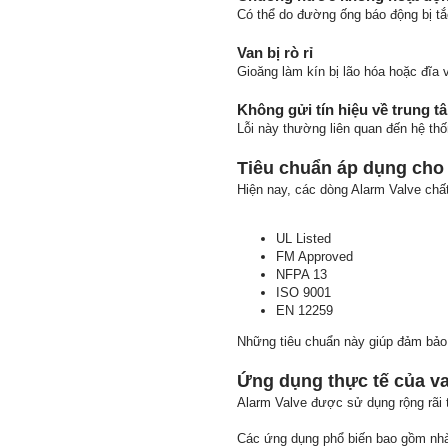
Có thể do đường ống báo động bị tắ
Van bị rò rỉ
Gioăng làm kín bị lão hóa hoặc đĩa
Không gửi tín hiệu về trung t
Lỗi này thường liên quan đến hệ thốn
Tiêu chuẩn áp dụng cho
Hiện nay, các dòng Alarm Valve chấ
UL Listed
FM Approved
NFPA 13
ISO 9001
EN 12259
Những tiêu chuẩn này giúp đảm bảo 
Ứng dụng thực tế của v
Alarm Valve được sử dụng rộng rãi t
Các ứng dụng phổ biến bao gồm nhà 