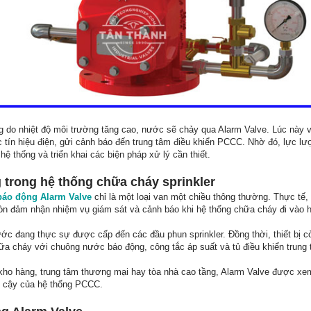
ng do nhiệt độ môi trường tăng cao, nước sẽ chảy qua Alarm Valve. Lúc này 
 tín hiệu điện, gửi cảnh báo đến trung tâm điều khiển PCCC. Nhờ đó, lực l
hệ thống và triển khai các biện pháp xử lý cần thiết.
g trong hệ thống chữa cháy sprinkler
báo động Alarm Valve
chỉ là một loại van một chiều thông thường. Thực tế,
còn đảm nhận nhiệm vụ giám sát và cảnh báo khi hệ thống chữa cháy đi vào 
c đang thực sự được cấp đến các đầu phun sprinkler. Đồng thời, thiết bị cò
ữa cháy với chuông nước báo động, công tắc áp suất và tủ điều khiển trung 
kho hàng, trung tâm thương mại hay tòa nhà cao tầng, Alarm Valve được xe
in cậy của hệ thống PCCC.