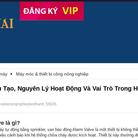
 máy
Máy móc & thiết bị công nông nghiệp
 Tạo, Nguyên Lý Hoạt Động Và Vai Trò Trong 
i
valvecongnghieptanthanh
,
5/6/26
.
e là gì?
 tự động bằng sprinkler, van báo động Alarm Valve là một thiết bị không thể
hiệu cảnh báo khi hệ thống chữa cháy được kích hoạt. Thiết bị này thường đ