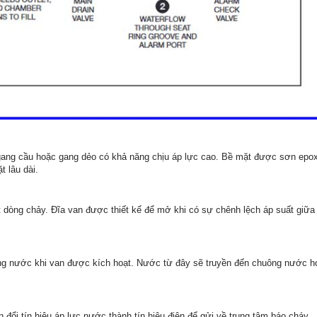
ang cầu hoặc gang dẻo có khả năng chịu áp lực cao. Bề mặt được sơn epo
 lâu dài.
t dòng chảy. Đĩa van được thiết kế để mở khi có sự chênh lệch áp suất giữa
òng nước khi van được kích hoạt. Nước từ đây sẽ truyền đến chuông nước h
đổi tín hiệu áp lực nước thành tín hiệu điện để gửi về trung tâm báo cháy.