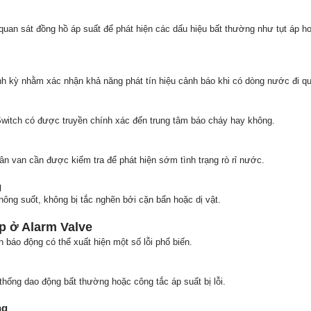
an sát đồng hồ áp suất để phát hiện các dấu hiệu bất thường như tụt áp ho
h kỳ nhằm xác nhận khả năng phát tín hiệu cảnh báo khi có dòng nước đi qu
Switch có được truyền chính xác đến trung tâm báo cháy hay không.
thân van cần được kiểm tra để phát hiện sớm tình trạng rò rỉ nước.
g
hông suốt, không bị tắc nghẽn bởi cặn bẩn hoặc dị vật.
 ở Alarm Valve
n báo động có thể xuất hiện một số lỗi phổ biến.
hống dao động bất thường hoặc công tắc áp suất bị lỗi.
ng