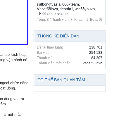
sutbongtvasia
888kteam
,
,
Vsbet68iovn
tientda1
win55youvn
,
,
,
TF88
socolivesnet
,
Tổng: 8 (Thành viên: 7, Khách: 1, Bots: 0)
THỐNG KÊ DIỄN ĐÀN
Đề tài thảo luận:
238,701
Bài viết:
254,133
van sẽ kích hoạt
Thành viên:
84,207
ượng vận hành có
Thành viên mới nhất:
Vsbet68iovn
CÓ THỂ BẠN QUAN TÂM
 ngoài chức năng
hoạt động.
n đóng vai trò
tâm.
m là một mắt