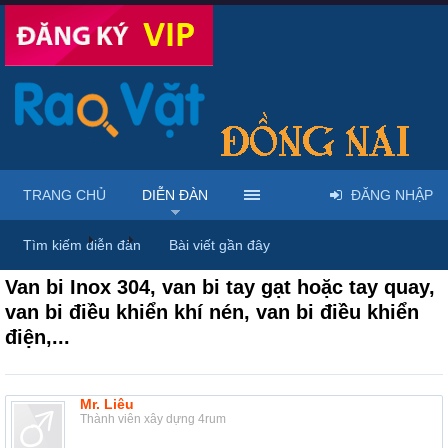
TRANG CHỦ
DIỄN ĐÀN
ĐĂNG NHẬP
Diễn đàn
...
Rao vặt tổng hợp - Uy tín - Miễn phí
Tìm kiếm diễn đàn
Bài viết gần đây
Van bi Inox 304, van bi tay gạt hoặc tay quay,
van bi điều khiển khí nén, van bi điều khiển
điện,...
Mr. Liêu
Thành viên xây dựng 4rum