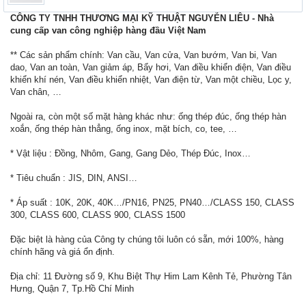
CÔNG TY TNHH THƯƠNG MẠI KỸ THUẬT NGUYỄN LIÊU - Nhà
cung cấp van công nghiệp hàng đầu Việt Nam
** Các sản phẩm chính: Van cầu, Van cửa, Van bướm, Van bi, Van
dao, Van an toàn, Van giảm áp, Bẩy hơi, Van điều khiển điện, Van điều
khiển khí nén, Van điều khiển nhiệt, Van điện từ, Van một chiều, Lọc y,
Van chân, …
Ngoài ra, còn một số mặt hàng khác như: ống thép đúc, ống thép hàn
xoắn, ống thép hàn thẳng, ống inox, mặt bích, co, tee, …
* Vật liệu : Đồng, Nhôm, Gang, Gang Dẻo, Thép Đúc, Inox…
* Tiêu chuẩn : JIS, DIN, ANSI…
* Áp suất : 10K, 20K, 40K…/PN16, PN25, PN40…/CLASS 150, CLASS
300, CLASS 600, CLASS 900, CLASS 1500
Đặc biệt là hàng của Công ty chúng tôi luôn có sẵn, mới 100%, hàng
chính hãng và giá ổn định.
Địa chỉ: 11 Đường số 9, Khu Biệt Thự Him Lam Kênh Tẻ, Phường Tân
Hưng, Quận 7, Tp.Hồ Chí Minh