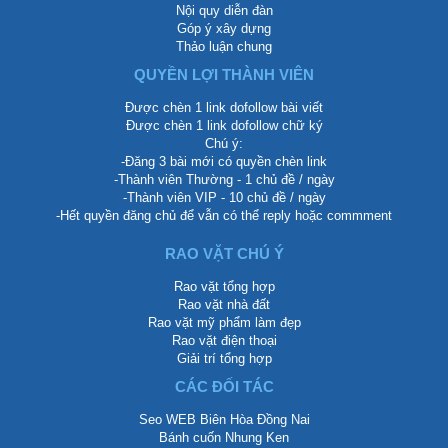
Nội quy diễn đàn
Góp ý xây dựng
Thảo luận chung
QUYỀN LỢI THÀNH VIÊN
Được chèn 1 link dofollow bài viết
Được chèn 1 link dofollow chữ ký
Chú ý:
-Đăng 3 bài mới có quyền chèn link
-Thành viên Thường - 1 chủ đề / ngày
-Thành viên VIP - 10 chủ đề / ngày
-Hết quyền đăng chủ để vẫn có thể reply hoặc commment
RAO VẶT CHÚ Ý
Rao vặt tổng hợp
Rao vặt nhà đất
Rao vặt mỹ phẩm làm đẹp
Rao vặt điện thoại
Giải trí tổng hợp
CÁC ĐỐI TÁC
Seo WEB Biên Hòa Đồng Nai
Bánh cuốn Nhung Ken