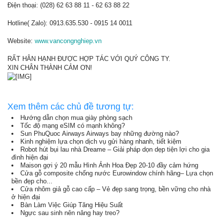
Điện thoại: (028) 62 63 88 11 - 62 63 88 22
Hotline( Zalo): 0913.635.530 - 0915 14 0011
Website:
www.vancongnghiep.vn
RẤT HÂN HẠNH ĐƯỢC HỢP TÁC VỚI QUÝ CÔNG TY.
XIN CHÂN THÀNH CẢM ƠN!
Xem thêm các chủ đề tương tự:
Hướng dẫn chọn mua giày phòng sạch
Tốc độ mạng eSIM có mạnh không?
Sun PhuQuoc Airways Airways bay những đường nào?
Kinh nghiệm lựa chọn dịch vụ gửi hàng nhanh, tiết kiệm
Robot hút bụi lau nhà Dreame – Giải pháp dọn dẹp tiện lợi cho gia
đình hiện đại
Maison gợi ý 20 mẫu Hình Ảnh Hoa Đẹp 20-10 đầy cảm hứng
Cửa gỗ composite chống nước Eurowindow chính hãng– Lựa chọn
bền đẹp cho...
Cửa nhôm giả gỗ cao cấp – Vẻ đẹp sang trọng, bền vững cho nhà
ở hiện đại
Bàn Làm Việc Giúp Tăng Hiệu Suất
Ngực sau sinh nên nâng hay treo?