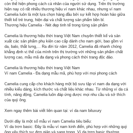
còn thể hiện phong cách cá nhân của người sử dụng. Trên thị trường
hiện nay có rất nhiều thương hiệu ví nam khác nhau, nhưng ví nam
Camelia luôn là một lựa chọn hàng đầu bởi sự kết hợp hoàn hảo giữa
thiết kế trẻ trung, hiện đại và chất lượng sản phẩm bền bỉ.
Thương hiệu Camelia - Nét đẹp tinh tế trong từng sản phẩm
Camelia là thương hiệu thời trang Việt Nam chuyên thiết kế và sản
xuất các sản phẩm phụ kiện cao cấp dành cho nam giới, bao gồm ví
da, balo, thắt lưng,... Ra đời từ năm 2012, Camelia đã nhanh chóng
khẳng định vị thế của mình trên thị trường với những sản phẩm chất
lượng cao, mẫu mã đa dạng và phong cách thời trang độc đáo.
Camelia là thương hiệu thời trang Việt Nam
Ví nam Camelia - Đa dạng mẫu mã, phù hợp với mọi phong cách
Camelia cung cấp cho khách hàng một bộ sưu tập ví nam đa dạng với
nhiều kiểu dáng, kích thước và chất liệu khác nhau. Từ những ví da cá
tính, năng động, Camelia luôn đáp ứng được mọi nhu cầu và sở thích
của quý ông.
Xem ngay thêm bài viết liên quan tại: ví da nam biluxury
Dưới đây là một số mẫu ví nam Camelia tiêu biểu:
Ví da trơn basic: Đây là mẫu ví nam kinh điển, phù hợp với những quý
ông yêu thích sự đơn giản và sang trọng. Ví da trơn basic thường