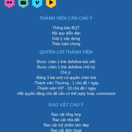
THÀNH VIÊN CẦN CHÚ Ý
Thông báo BQT
Nội quy diễn đàn
Góp ý xây dựng
Thảo luận chung
QUYỀN LỢI THÀNH VIÊN
Được chèn 1 link dofollow bài viết
Được chèn 1 link dofollow chữ ký
Chú ý:
-Đăng 3 bài mới có quyền chèn link
-Thành viên Thường - 1 chủ đề / ngày
-Thành viên VIP - 10 chủ đề / ngày
-Hết quyền đăng chủ để vẫn có thể reply hoặc commment
RAO VẶT CHÚ Ý
Rao vặt tổng hợp
Rao vặt nhà đất
Rao vặt mỹ phẩm làm đẹp
Rao vặt điện thoại