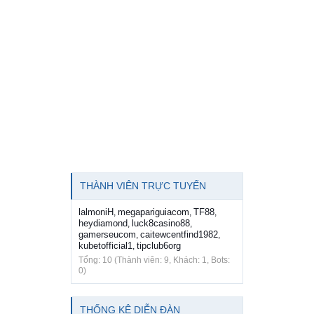
THÀNH VIÊN TRỰC TUYẾN
lalmoniH
megapariguiacom
TF88
,
,
,
heydiamond
luck8casino88
,
,
gamerseucom
caitewcentfind1982
,
,
kubetofficial1
tipclub6org
,
Tổng: 10 (Thành viên: 9, Khách: 1, Bots:
0)
THỐNG KÊ DIỄN ĐÀN