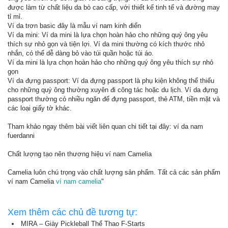
được làm từ chất liệu da bò cao cấp, với thiết kế tinh tế và đường may
tỉ mỉ.
Ví da trơn basic đây là mẫu ví nam kinh điển
Ví da mini: Ví da mini là lựa chọn hoàn hảo cho những quý ông yêu
thích sự nhỏ gọn và tiện lợi. Ví da mini thường có kích thước nhỏ
nhắn, có thể dễ dàng bỏ vào túi quần hoặc túi áo.
Ví da mini là lựa chọn hoàn hảo cho những quý ông yêu thích sự nhỏ
gọn
Ví da đựng passport: Ví da đựng passport là phụ kiện không thể thiếu
cho những quý ông thường xuyên đi công tác hoặc du lịch. Ví da đựng
passport thường có nhiều ngăn để đựng passport, thẻ ATM, tiền mặt và
các loại giấy tờ khác.
Tham khảo ngay thêm bài viết liên quan chi tiết tại đây: ví da nam
fuerdanni
Chất lượng tạo nên thương hiệu ví nam Camelia
Camelia luôn chú trọng vào chất lượng sản phẩm. Tất cả các sản phẩm
ví nam Camelia
ví nam camelia
"
Xem thêm các chủ đề tương tự:
MIRA – Giày Pickleball Thể Thao F-Starts