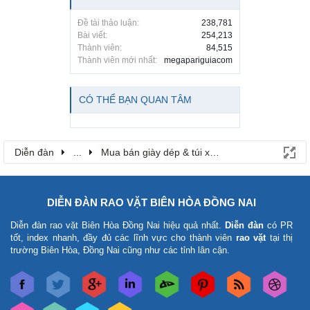
Đề tài thảo luận:
238,781
Bài viết:
254,213
Thành viên:
84,515
Thành viên mới nhất:
megapariguiacom
CÓ THỂ BẠN QUAN TÂM
Diễn đàn
...
Mua bán giày dép & túi xách
DIỄN ĐÀN RAO VẶT BIÊN HÒA ĐỒNG NAI
Diễn đàn rao vặt Biên Hòa Đồng Nai
hiệu quả nhất.
Diễn đàn
có PR
tốt, index nhanh, đầy đủ các lĩnh vực cho thành viên
rao vặt
tại thị
trường Biên Hòa, Đồng Nai cũng như các tỉnh lân cận.