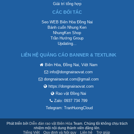
Giải trí tổng hợp
CÁC ĐỐI TÁC
Seo WEB Biên Hòa Đồng Nai
Bánh cuốn Nhung Ken
NhungKen Shop
Trần Hướng Group
Updating...
LIÊN HỆ QUẢNG CÁO BANNER & TEXTLINK
Biên Hòa, Đồng Nai, Việt Nam
info@dongnairaovat.com
dongnairaovat.com@gmail.com
https://dongnairaovat.com
Rao vặt Đồng Nai
Zalo: 0937 734 799
Telegram: TranHuongCloud
Phát triển bởi
Diễn đàn rao vặt Biên Hòa
Team. Chúng tôi không chịu trách
nhiệm mội nội dung thành viên đăng lên.
Tiếng Việt
Quy định và Nội quy
Liên hệ
Trợ giúp