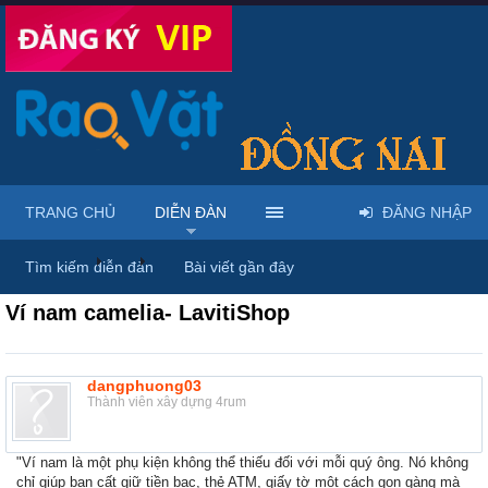
TRANG CHỦ
DIỄN ĐÀN
ĐĂNG NHẬP
Diễn đàn
...
Mua bán giày dép & túi xách
Tìm kiếm diễn đàn
Bài viết gần đây
Ví nam camelia- LavitiShop
dangphuong03
Thành viên xây dựng 4rum
"Ví nam là một phụ kiện không thể thiếu đối với mỗi quý ông. Nó không
chỉ giúp bạn cất giữ tiền bạc, thẻ ATM, giấy tờ một cách gọn gàng mà