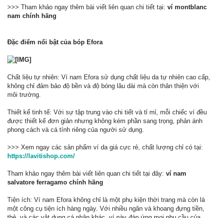
>>> Tham khảo ngay thêm bài viết liên quan chi tiết tại:
ví montblanc
nam chính hãng
Đặc điểm nổi bật của bóp Efora
Chất liệu tự nhiên: Ví nam Efora sử dụng chất liệu da tự nhiên cao cấp,
không chỉ đảm bảo độ bền và độ bóng lâu dài mà còn thân thiện với
môi trường.
Thiết kế tinh tế: Với sự tập trung vào chi tiết và tỉ mỉ, mỗi chiếc ví đều
được thiết kế đơn giản nhưng không kém phần sang trọng, phản ánh
phong cách và cá tính riêng của người sử dụng.
>>> Xem ngay các sản phẩm ví da giá cực rẻ, chất lượng chỉ có tại:
https://lavitishop.com/
Tham khảo ngay thêm bài viết liên quan chi tiết tại đây:
ví nam
salvatore ferragamo chính hãng
Tiện ích: Ví nam Efora không chỉ là một phụ kiện thời trang mà còn là
một công cụ tiện ích hàng ngày. Với nhiều ngăn và khoang đựng tiền,
thẻ, và các vật dụng cá nhân khác, ví này đáp ứng mọi nhu cầu của