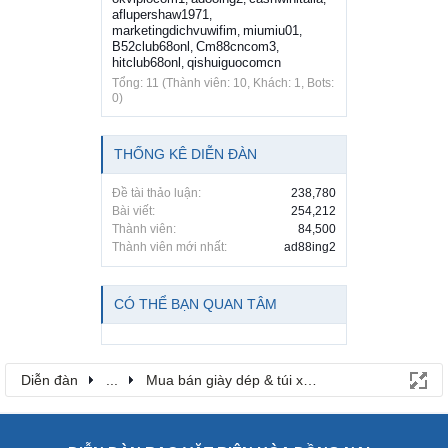
aflupershaw1971
,
marketingdichvuwifim
miumiu01
,
,
B52club68onl
Cm88cncom3
,
,
hitclub68onl
qishuiguocomcn
,
Tổng: 11 (Thành viên: 10, Khách: 1, Bots:
0)
THỐNG KÊ DIỄN ĐÀN
Đề tài thảo luận:
238,780
Bài viết:
254,212
Thành viên:
84,500
Thành viên mới nhất:
ad88ing2
CÓ THỂ BẠN QUAN TÂM
Diễn đàn
...
Mua bán giày dép & túi xách