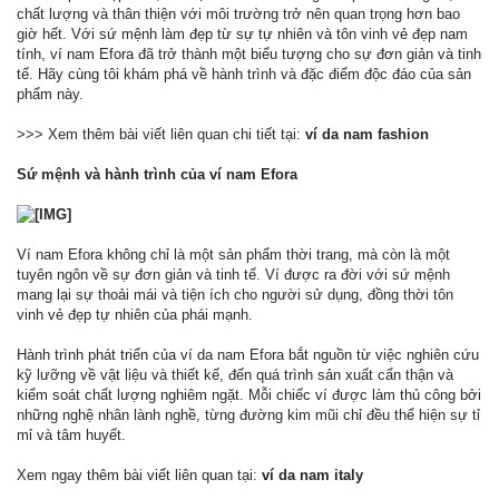
chất lượng và thân thiện với môi trường trở nên quan trọng hơn bao
giờ hết. Với sứ mệnh làm đẹp từ sự tự nhiên và tôn vinh vẻ đẹp nam
tính, ví nam Efora đã trở thành một biểu tượng cho sự đơn giản và tinh
tế. Hãy cùng tôi khám phá về hành trình và đặc điểm độc đáo của sản
phẩm này.
>>> Xem thêm bài viết liên quan chi tiết tại:
ví da nam fashion
Sứ mệnh và hành trình của ví nam Efora
Ví nam Efora không chỉ là một sản phẩm thời trang, mà còn là một
tuyên ngôn về sự đơn giản và tinh tế. Ví được ra đời với sứ mệnh
mang lại sự thoải mái và tiện ích cho người sử dụng, đồng thời tôn
vinh vẻ đẹp tự nhiên của phái mạnh.
Hành trình phát triển của ví da nam Efora bắt nguồn từ việc nghiên cứu
kỹ lưỡng về vật liệu và thiết kế, đến quá trình sản xuất cẩn thận và
kiểm soát chất lượng nghiêm ngặt. Mỗi chiếc ví được làm thủ công bởi
những nghệ nhân lành nghề, từng đường kim mũi chỉ đều thể hiện sự tỉ
mỉ và tâm huyết.
Xem ngay thêm bài viết liên quan tại:
ví da nam italy