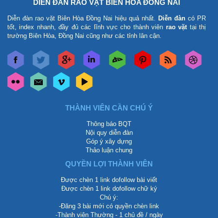
DIỄN ĐÀN RAO VẶT BIÊN HÒA ĐỒNG NAI
Diễn đàn rao vặt Biên Hòa Đồng Nai
hiệu quả nhất.
Diễn đàn
có PR
tốt, index nhanh, đầy đủ các lĩnh vực cho thành viên
rao vặt
tại thị
trường Biên Hòa, Đồng Nai cũng như các tỉnh lân cận.
THÀNH VIÊN CẦN CHÚ Ý
Thông báo BQT
Nội quy diễn đàn
Góp ý xây dựng
Thảo luận chung
QUYỀN LỢI THÀNH VIÊN
Được chèn 1 link dofollow bài viết
Được chèn 1 link dofollow chữ ký
Chú ý:
-Đăng 3 bài mới có quyền chèn link
-Thành viên Thường - 1 chủ đề / ngày