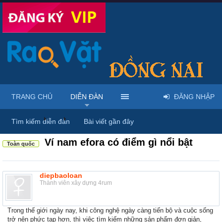
TRANG CHỦ
DIỄN ĐÀN
ĐĂNG NHẬP
Diễn đàn
...
Mua bán giày dép & túi xách
Tìm kiếm diễn đàn
Bài viết gần đây
Ví nam efora có điểm gì nổi bật
Toàn quốc
diepbaoloan
Thành viên xây dựng 4rum
Trong thế giới ngày nay, khi công nghệ ngày càng tiến bộ và cuộc sống
trở nên phức tạp hơn, thì việc tìm kiếm những sản phẩm đơn giản,