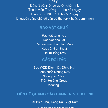
Chú ý:
-Đăng 3 bài mới có quyền chèn link
-Thành viên Thường - 1 chủ đề / ngày
-Thành viên VIP - 10 chủ đề / ngày
-Hết quyền đăng chủ để vẫn có thể reply hoặc commment
RAO VẶT CHÚ Ý
Rao vặt tổng hợp
Rao vặt nhà đất
Rao vặt mỹ phẩm làm đẹp
Rao vặt điện thoại
Giải trí tổng hợp
CÁC ĐỐI TÁC
Seo WEB Biên Hòa Đồng Nai
Bánh cuốn Nhung Ken
NhungKen Shop
Trần Hướng Group
Updating...
LIÊN HỆ QUẢNG CÁO BANNER & TEXTLINK
Biên Hòa, Đồng Nai, Việt Nam
info@dongnairaovat.com