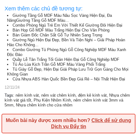
Xem thêm các chủ đề tương tự:
Giường Tầng Gỗ MDF Màu Nâu Sọc Vàng Hiện Đại, Đa
NăngGiường Tầng Gỗ MDF Màu...
Combo Phòng Ngủ Trẻ Em Với Thiết Kế Giường Đôi Hiện Đại
Bàn Họp Gỗ MDF Màu Trắng Hiện Đại Cho Văn Phòng
Bàn Giám Đốc Chân Sắt Gỗ Tự Nhiên Sang Trọng
Giường Ngủ Hiện Đại Đẹp, Bền Và Tiện Nghi – Giải Pháp Hoàn
Hảo Cho Không...
Combo Giường Tủ Phòng Ngủ Gỗ Công Nghiệp MDF Màu Xanh
Độc Đáo
Quầy Lễ Tân Trắng Tối Giản Hiện Đại Gỗ Công Nghiệp MDF
Tủ Áo Lùa Kịch Trần Gỗ MDF Màu Vàng Phối Trắng
Tủ Giày Gỗ Đẹp, Hiện Đại Giải Pháp Lưu Trữ Gọn Gàng Cho Mọi
Không Gian
Cửa Nhựa ABS Hàn Quốc Bền Đẹp Giá Rẻ – Nội Thất Hiện Đại
12/11/24
Tags
:
nêm kính vát
,
nêm vát chêm kính
,
đệm kê kính vát
,
Nhựa chêm
kính vát giá tốt
,
Phụ Kiện Nhôm Kính
,
nêm chêm kính vát 3mm và
5mm
,
Nhựa chêm kính cho cửa nhôm
Muốn bài này được xem nhiều hơn?
Click để sử dụng
Dịch vụ Đẩy tin