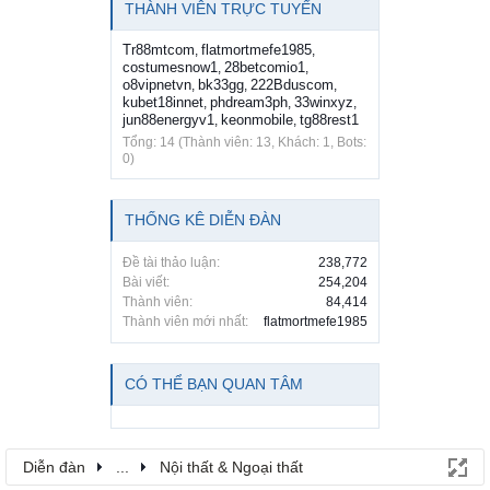
THÀNH VIÊN TRỰC TUYẾN
Tr88mtcom
flatmortmefe1985
,
,
costumesnow1
28betcomio1
,
,
o8vipnetvn
bk33gg
222Bduscom
,
,
,
kubet18innet
phdream3ph
33winxyz
,
,
,
jun88energyv1
keonmobile
tg88rest1
,
,
Tổng: 14 (Thành viên: 13, Khách: 1, Bots:
0)
THỐNG KÊ DIỄN ĐÀN
Đề tài thảo luận:
238,772
Bài viết:
254,204
Thành viên:
84,414
Thành viên mới nhất:
flatmortmefe1985
CÓ THỂ BẠN QUAN TÂM
Diễn đàn
...
Nội thất & Ngoại thất