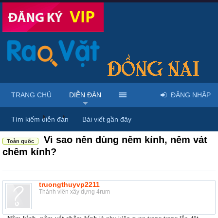
TRANG CHỦ
DIỄN ĐÀN
ĐĂNG NHẬP
Diễn đàn
...
Nội thất & Ngoại thất
Tìm kiếm diễn đàn
Bài viết gần đây
Vì sao nên dùng nêm kính, nêm vát
Toàn quốc
chêm kính?
truongthuyvp2211
Thành viên xây dựng 4rum