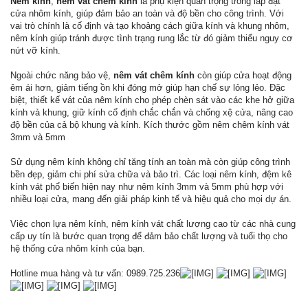
Nêm kính
,
nêm vát chêm kính
là phụ kiện quan trọng trong lắp đặt
cửa nhôm kính, giúp đảm bảo an toàn và độ bền cho công trình. Với
vai trò chính là cố định và tạo khoảng cách giữa kính và khung nhôm,
nêm kính giúp tránh được tình trạng rung lắc từ đó giảm thiểu nguy cơ
nứt vỡ kính.
Ngoài chức năng bảo vệ,
nêm vát chêm kính
còn giúp cửa hoạt động
êm ái hơn, giảm tiếng ồn khi đóng mở giúp hạn chế sự lỏng lẻo. Đặc
biệt, thiết kế vát của nêm kính cho phép chèn sát vào các khe hở giữa
kính và khung, giữ kính cố định chắc chắn và chống xệ cửa, nâng cao
độ bền của cả bộ khung và kính. Kích thước gồm nêm chêm kính vát
3mm và 5mm
Sử dụng nêm kính không chỉ tăng tính an toàn mà còn giúp công trình
bền đẹp, giảm chi phí sửa chữa và bảo trì. Các loại nêm kính, đệm kê
kính vát phổ biến hiện nay như nêm kính 3mm và 5mm phù hợp với
nhiều loại cửa, mang đến giải pháp kinh tế và hiệu quả cho mọi dự án.
Việc chọn lựa nêm kính, nêm kính vát chất lượng cao từ các nhà cung
cấp uy tín là bước quan trọng để đảm bảo chất lượng và tuổi thọ cho
hệ thống cửa nhôm kính của bạn.
Hotline mua hàng và tư vấn: 0989.725.236