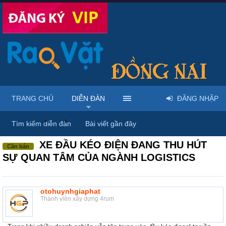
TRANG CHỦ
DIỄN ĐÀN
ĐĂNG NHẬP
Diễn đàn
...
Rao vặt tổng hợp - Uy tín - Miễn phí
Tìm kiếm diễn đàn
Bài viết gần đây
XE ĐẦU KÉO ĐIỆN ĐANG THU HÚT
Cần bán
SỰ QUAN TÂM CỦA NGÀNH LOGISTICS
otohuynhgiaphat
Thành viên xây dựng 4rum