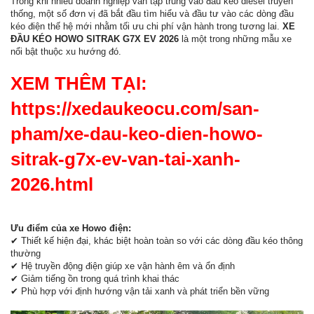
Trong khi nhiều doanh nghiệp vẫn tập trung vào đầu kéo diesel truyền
thống, một số đơn vị đã bắt đầu tìm hiểu và đầu tư vào các dòng đầu
kéo điện thế hệ mới nhằm tối ưu chi phí vận hành trong tương lai.
XE
ĐẦU KÉO HOWO SITRAK G7X EV 2026
là một trong những mẫu xe
nổi bật thuộc xu hướng đó.
XEM THÊM TẠI:
https://xedaukeocu.com/san-
pham/xe-dau-keo-dien-howo-
sitrak-g7x-ev-van-tai-xanh-
2026.html
Ưu điểm của xe Howo điện:
✔ Thiết kế hiện đại, khác biệt hoàn toàn so với các dòng đầu kéo thông
thường
✔ Hệ truyền động điện giúp xe vận hành êm và ổn định
✔ Giảm tiếng ồn trong quá trình khai thác
✔ Phù hợp với định hướng vận tải xanh và phát triển bền vững