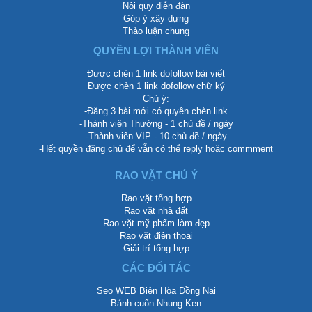
Nội quy diễn đàn
Góp ý xây dựng
Thảo luận chung
QUYỀN LỢI THÀNH VIÊN
Được chèn 1 link dofollow bài viết
Được chèn 1 link dofollow chữ ký
Chú ý:
-Đăng 3 bài mới có quyền chèn link
-Thành viên Thường - 1 chủ đề / ngày
-Thành viên VIP - 10 chủ đề / ngày
-Hết quyền đăng chủ để vẫn có thể reply hoặc commment
RAO VẶT CHÚ Ý
Rao vặt tổng hợp
Rao vặt nhà đất
Rao vặt mỹ phẩm làm đẹp
Rao vặt điện thoại
Giải trí tổng hợp
CÁC ĐỐI TÁC
Seo WEB Biên Hòa Đồng Nai
Bánh cuốn Nhung Ken