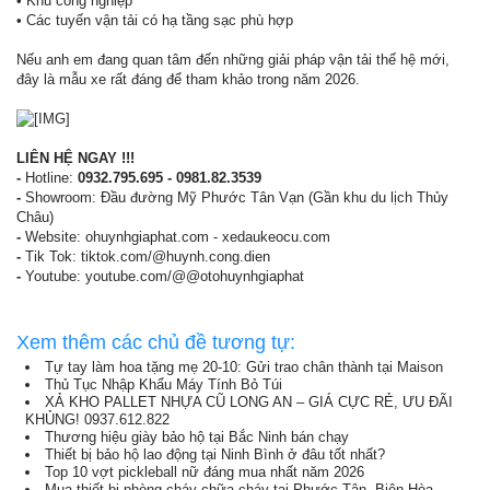
• Khu công nghiệp
• Các tuyến vận tải có hạ tầng sạc phù hợp
Nếu anh em đang quan tâm đến những giải pháp vận tải thế hệ mới,
đây là mẫu xe rất đáng để tham khảo trong năm 2026.
LIÊN HỆ NGAY !!!
-
Hotline:
0932.795.695 - 0981.82.3539
-
Showroom: Đầu đường Mỹ Phước Tân Vạn (Gần khu du lịch Thủy
Châu)
-
Website: ohuynhgiaphat.com - xedaukeocu.com
-
Tik Tok: tiktok.com/@huynh.cong.dien
-
Youtube: youtube.com/@@otohuynhgiaphat
Xem thêm các chủ đề tương tự:
Tự tay làm hoa tặng mẹ 20-10: Gửi trao chân thành tại Maison
Thủ Tục Nhập Khẩu Máy Tính Bỏ Túi
XẢ KHO PALLET NHỰA CŨ LONG AN – GIÁ CỰC RẺ, ƯU ĐÃI
KHỦNG! 0937.612.822
Thương hiệu giày bảo hộ tại Bắc Ninh bán chạy
Thiết bị bảo hộ lao động tại Ninh Bình ở đâu tốt nhất?
Top 10 vợt pickleball nữ đáng mua nhất năm 2026
Mua thiết bị phòng cháy chữa cháy tại Phước Tân, Biên Hòa,