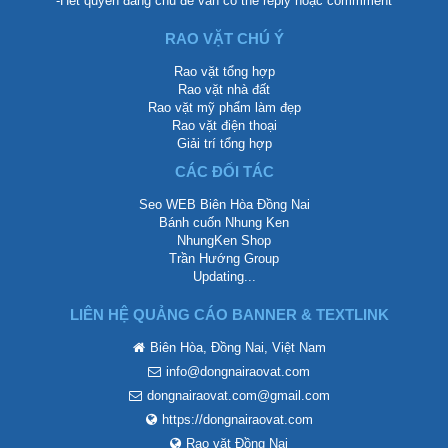
-Hết quyền đăng chủ để vẫn có thể reply hoặc commment
RAO VẶT CHÚ Ý
Rao vặt tổng hợp
Rao vặt nhà đất
Rao vặt mỹ phẩm làm đẹp
Rao vặt điện thoại
Giải trí tổng hợp
CÁC ĐỐI TÁC
Seo WEB Biên Hòa Đồng Nai
Bánh cuốn Nhung Ken
NhungKen Shop
Trần Hướng Group
Updating...
LIÊN HỆ QUẢNG CÁO BANNER & TEXTLINK
Biên Hòa, Đồng Nai, Việt Nam
info@dongnairaovat.com
dongnairaovat.com@gmail.com
https://dongnairaovat.com
Rao vặt Đồng Nai