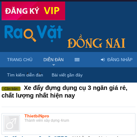
TRANG CHỦ
DIỄN ĐÀN
ĐĂNG NHẬP
Diễn đàn
...
Phụ tùng & dịch vụ xe cộ
Tìm kiếm diễn đàn
Bài viết gần đây
Xe đẩy đựng dụng cụ 3 ngăn giá rẻ,
Cần bán
chất lượng nhất hiện nay
ThietbiNpro
Thành viên xây dựng 4rum