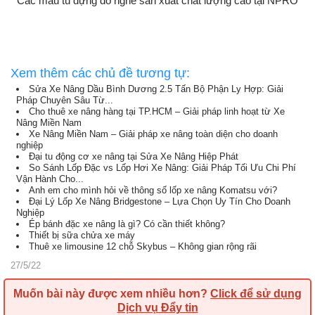
Các mẫu tủ đựng đồ nghề sản xuất chất lượng cao tại NPRO
Xem thêm các chủ đề tương tự:
Sửa Xe Nâng Dầu Bình Dương 2.5 Tấn Bộ Phận Ly Hợp: Giải
Pháp Chuyên Sâu Từ...
Cho thuê xe nâng hàng tại TP.HCM – Giải pháp linh hoạt từ Xe
Nâng Miền Nam
Xe Nâng Miền Nam – Giải pháp xe nâng toàn diện cho doanh
nghiệp
Đại tu động cơ xe nâng tại Sửa Xe Nâng Hiệp Phát
So Sánh Lốp Đặc vs Lốp Hơi Xe Nâng: Giải Pháp Tối Ưu Chi Phí
Vận Hành Cho...
Anh em cho mình hỏi về thông số lốp xe nâng Komatsu với?
Đại Lý Lốp Xe Nâng Bridgestone – Lựa Chọn Uy Tín Cho Doanh
Nghiệp
Ép bánh đặc xe nâng là gì? Có cần thiết không?
Thiết bị sữa chửa xe máy
Thuê xe limousine 12 chỗ Skybus – Không gian rộng rãi
27/5/22
Muốn bài này được xem nhiều hơn?
Click để sử dụng
Dịch vụ Đẩy tin