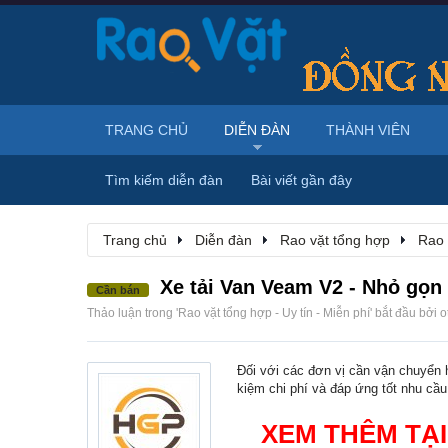
TRANG CHỦ
DIỄN ĐÀN
THÀNH VIÊN
Tìm kiếm diễn đàn
Bài viết gần đây
Trang chủ
Diễn đàn
Rao vặt tổng hợp
Rao 
Xe tải Van Veam V2 - Nhỏ gọn đ
Cần bán
Thảo luận trong '
Rao vặt tổng hợp - Uy tín - Miễn phí
' bắt đầu bởi
o
Đối với các đơn vị cần vận chuyển h
kiệm chi phí và đáp ứng tốt nhu cầu
XEM THÊM TẠI: 