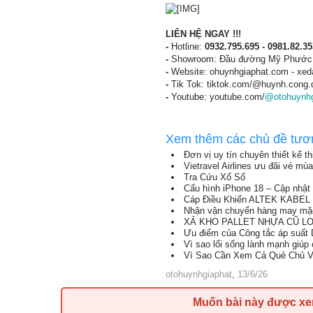
LIÊN HỆ NGAY !!!
-
Hotline:
0932.795.695 - 0981.82.3
-
Showroom: Đầu đường Mỹ Phước T
-
Website: ohuynhgiaphat.com - xe
-
Tik Tok: tiktok.com/@huynh.cong.
-
Youtube: youtube.com/
@otohuynhg
Xem thêm các chủ đề tươ
Đơn vị uy tín chuyên thiết kế t
Vietravel Airlines ưu đãi vé mù
Tra Cứu Xổ Số
Cấu hình iPhone 18 – Cập nhật 
Cáp Điều Khiển ALTEK KABEL T
Nhận vận chuyển hàng may mặc
XẢ KHO PALLET NHỰA CŨ LON
Ưu điểm của Công tắc áp suất D
Vì sao lối sống lành mạnh giúp
Vì Sao Cần Xem Cả Quẻ Chủ 
otohuynhgiaphat
,
13/6/26
Muốn bài này được x