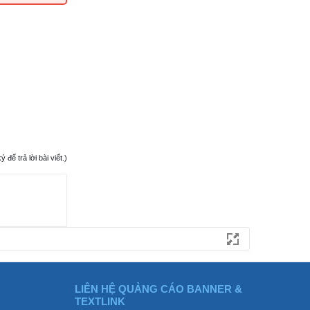
ể trả lời bài viết.)
LIÊN HỆ QUẢNG CÁO BANNER &
TEXTLINK