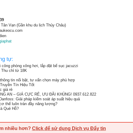
539
ân Vạn (Gần khu du lịch Thủy Châu)
daukeocu.com
dien
iaphat
ng tự:
hi công phòng xông hơi, lắp đặt bể sục jacuzzi
a Thu chỉ từ 18K
thông tin nổi bật, tư vấn chọn máy phù hợp
ruyền Tín Hiệu Tốt
 giá rẻ
G AN – GIÁ CỰC RẺ, ƯU ĐÃI KHỦNG! 0937.612.822
anfoss: Giải pháp kiểm soát áp suất hiệu quả
 cơ thể luôn tràn đầy năng lượng?
Và Quẻ Hỗ?
em nhiều hơn?
Click để sử dụng Dịch vụ Đẩy tin