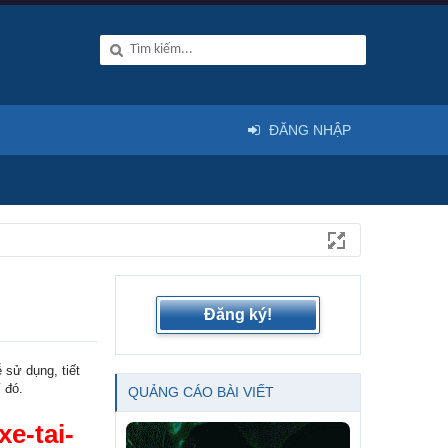
ĐĂNG NHẬP
Đăng ký!
 sử dụng, tiết
 đó.
QUẢNG CÁO BÀI VIẾT
e-tai-