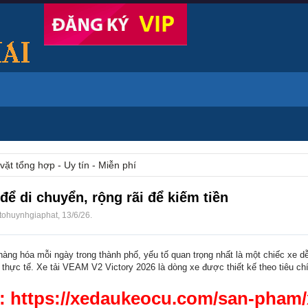
vặt tổng hợp - Uy tín - Miễn phí
ể di chuyển, rộng rãi để kiếm tiền
tohuynhgiaphat
,
13/6/26
.
àng hóa mỗi ngày trong thành phố, yếu tố quan trọng nhất là một chiếc xe dễ
 thực tế. Xe tải VEAM V2 Victory 2026 là dòng xe được thiết kế theo tiêu chí
https://xedaukeocu.com/san-pham/x