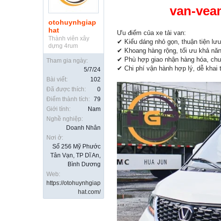
van-veam
otohuynhgiap
hat
Ưu điểm của xe tải van:
Thành viên xây
✔ Kiểu dáng nhỏ gọn, thuận tiện lưu 
dựng 4rum
✔ Khoang hàng rộng, tối ưu khả nă
✔ Phù hợp giao nhận hàng hóa, chuy
Tham gia ngày:
✔ Chi phí vận hành hợp lý, dễ khai t
5/7/24
Bài viết:
102
Đã được thích:
0
Điểm thành tích:
79
Giới tính:
Nam
Nghề nghiệp:
Doanh Nhân
Nơi ở:
Số 256 Mỹ Phước
Tân Vạn, TP Dĩ An,
Bình Dương
Web:
https://otohuynhgiap
hat.com/