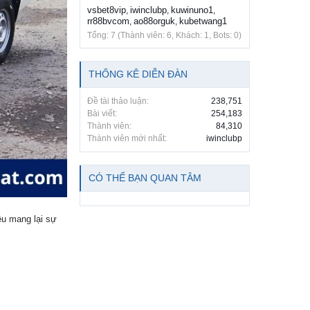
vsbet8vip
iwinclubp
kuwinuno1
,
,
,
rr88bvcom
ao88orguk
kubetwang1
,
,
Tổng: 7 (Thành viên: 6, Khách: 1, Bots: 0)
THỐNG KÊ DIỄN ĐÀN
Đề tài thảo luận:
238,751
Bài viết:
254,183
Thành viên:
84,310
Thành viên mới nhất:
iwinclubp
CÓ THỂ BẠN QUAN TÂM
ều mang lại sự