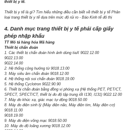
thiết bị y tế.
Thiết bị y tế là gì? Tìm hiểu những điều cần biết về thiết bị y tế Phân
loại trang thiết bị y tế dựa trên mức độ rủi ro - Báo Kinh tế đô thị
4. Danh mục trang thiết bị y tế phải cấp giấy
phép nhập khẩu
TT Mô tả hàng hóa
Mã hàng
Thiết bị chẩn đoán
1. Các thiết bị chẩn đoán hình ảnh dùng tiaX 9022.12.00
9022.13.00
9022.14.00
2. Hệ thống cộng hưởng từ 9018.13.00
3. Máy siêu âm chẩn đoán 9018.12.00
4. Hệ thống nội soi chẩn đoán 9018.19.00
5. Hệ thống Cyclotron 9022.90.90
6. Thiết bị chẩn đoán bằng đồng vị phóng xạ (Hệ thống PET, PET/CT,
SPECT, SPECT/CT, thiết bị đo độ tập trung iốt I130, I131) 9022.12.00
7. Máy đo khúc xạ, giác mạc tự động 9018.50.00
8. Máy đo điện sinh lý (Máy điện não, Máy điện tim, Máy điện cơ)
9018.11.00
9018.19.00
9. Máy đo điện võng mạc 9018.50.00
10. Máy đo độ loãng xương 9018.12.00