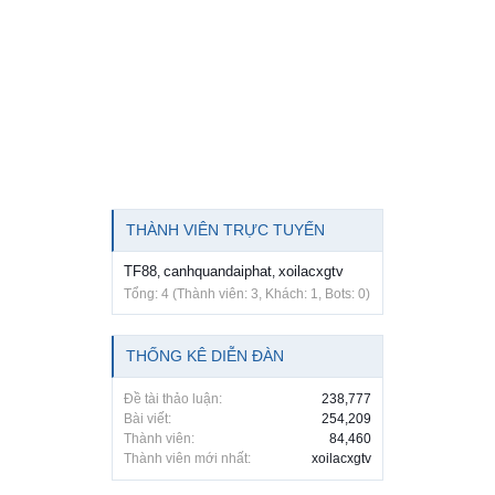
THÀNH VIÊN TRỰC TUYẾN
TF88
canhquandaiphat
xoilacxgtv
,
,
Tổng: 4 (Thành viên: 3, Khách: 1, Bots: 0)
THỐNG KÊ DIỄN ĐÀN
Đề tài thảo luận:
238,777
Bài viết:
254,209
Thành viên:
84,460
Thành viên mới nhất:
xoilacxgtv