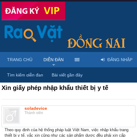
TRANG CHỦ
DIỄN ĐÀN
ĐĂNG NHẬP
Diễn đàn
...
Rao vặt tổng hợp - Uy tín - Miễn phí
Tìm kiếm diễn đàn
Bài viết gần đây
Xin giấy phép nhập khẩu thiết bị y tế
soladevice
Thành viên
Theo quy định của hệ thống pháp luật Việt Nam, việc nhập khẩu trang
thiết bị y tế, vắc xin cũng như các sản phẩm dược đều phải xin cấp