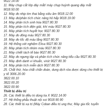
9022.14.00
11. Máy chụp cắt lớp đáy mắt/ máy chụp huỳnh quang đáy mắt
9018.50.00
12. Máy đo nhịp tim thai bằng siêu âm 9018.12.00
13. Máy đo/phân tích chức năng hô hấp 9018.19.00
14. Máy phân tích sinh hóa 9027.80.30
15. Máy phân tích điện giải, khí máu 9027.80.30
16. Máy phân tích huyết học 9027.80.30
17. Máy đo đông máu 9027.80.30
18. Máy đo tốc độ máu lắng 9027.80.30
19. Hệ thống xét nghiệm Elisa 9027.80.30
20. Máy phân tích nhóm máu 9027.80.30
21. Máy chiết tách tế bào 9027.80.30
22. Máy đo ngưng tập và phân tích chức năng tiểu cầu 9027.80.30
23. Máy định danh vi khuẩn, virút 9027.80.30
24. Máy phân tích miễn dịch 9027.80.30
25. Chất thử, hóa chất chẩn đoán, dung dịch rửa được dùng cho thiết bị
y tế 3006.20.00
3822.00.10
3822.00.20
3822.00.90
Thiết bị điều trị
26. Các thiết bị điều trị dùng tia X 9022.14.00
27. Hệ thống phẫu thuật nội soi 9018.90.90
28. Các thiết bị xạ trị (Máy Coban điều trị ung thư, Máy gia tốc tuyến