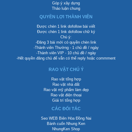
Góp ý xây dựng
Thảo luận chung
QUYỀN LỢI THÀNH VIÊN
Được chèn 1 link dofollow bài viết
Được chèn 1 link dofollow chữ ký
Chú ý:
-Đăng 3 bài mới có quyền chèn link
-Thành viên Thường - 1 chủ đề / ngày
-Thành viên VIP - 10 chủ đề / ngày
-Hết quyền đăng chủ để vẫn có thể reply hoặc commment
RAO VẶT CHÚ Ý
Rao vặt tổng hợp
Rao vặt nhà đất
Rao vặt mỹ phẩm làm đẹp
Rao vặt điện thoại
Giải trí tổng hợp
CÁC ĐỐI TÁC
Seo WEB Biên Hòa Đồng Nai
Bánh cuốn Nhung Ken
NhungKen Shop