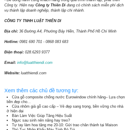
Công ty. Hiện nay
Công ty Thiên Di
đang có chính sách miễn phí dịch
vụ thành lập doanh nghiệp, thành lập chi nhánh.
CÔNG TY TNHH LUẬT THIÊN DI
Địa chỉ:
36 Đường A4, Phường Bảy Hiền, Thành Phố Hồ Chí Minh
Hotline:
0981 690 701 - 0868 083 683
Điện thoại:
028.6293 9377
Email:
info@luatthiendi.com
Website:
luatthiendi.com
Xem thêm các chủ đề tương tự:
Cửa gỗ composite chống nước Eurowindow chính hãng– Lựa chọn
bền đẹp cho...
Cửa nhôm giả gỗ cao cấp – Vẻ đẹp sang trọng, bền vững cho nhà
ở hiện đại
Bàn Làm Việc Giúp Tăng Hiệu Suất
Ngực sau sinh nên nâng hay treo?
Tự tay làm hoa tặng mẹ 20-10: Gửi trao chân thành tại Maison
Thủ Tục Nhập Khẩu Máy Tính Bỏ Túi