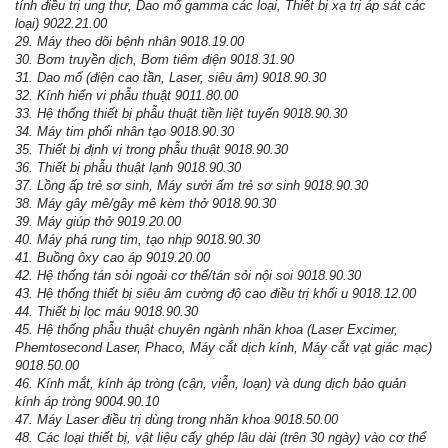
tính điều trị ung thư, Dao mổ gamma các loại, Thiết bị xạ trị áp sát các
loại) 9022.21.00
29. Máy theo dõi bệnh nhân 9018.19.00
30. Bơm truyền dịch, Bơm tiêm điện 9018.31.90
31. Dao mổ (điện cao tần, Laser, siêu âm) 9018.90.30
32. Kính hiển vi phẫu thuật 9011.80.00
33. Hệ thống thiết bị phẫu thuật tiền liệt tuyến 9018.90.30
34. Máy tim phổi nhân tạo 9018.90.30
35. Thiết bị định vị trong phẫu thuật 9018.90.30
36. Thiết bị phẫu thuật lạnh 9018.90.30
37. Lồng ấp trẻ sơ sinh, Máy sưởi ấm trẻ sơ sinh 9018.90.30
38. Máy gây mê/gây mê kèm thở 9018.90.30
39. Máy giúp thở 9019.20.00
40. Máy phá rung tim, tạo nhịp 9018.90.30
41. Buồng ôxy cao áp 9019.20.00
42. Hệ thống tán sỏi ngoài cơ thể/tán sỏi nội soi 9018.90.30
43. Hệ thống thiết bị siêu âm cường độ cao điều trị khối u 9018.12.00
44. Thiết bị lọc máu 9018.90.30
45. Hệ thống phẫu thuật chuyên ngành nhãn khoa (Laser Excimer,
Phemtosecond Laser, Phaco, Máy cắt dịch kính, Máy cắt vạt giác mạc)
9018.50.00
46. Kính mắt, kính áp tròng (cận, viễn, loạn) và dung dịch bảo quản
kính áp tròng 9004.90.10
47. Máy Laser điều trị dùng trong nhãn khoa 9018.50.00
48. Các loại thiết bị, vật liệu cấy ghép lâu dài (trên 30 ngày) vào cơ thể