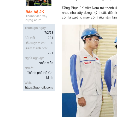
Đồng Phục JK Việt Nam trở thành đị
Bảo hộ JK
nhau như xây dựng, kỹ thuật, điện 
Thành viên xây
còn là xưởng may có nhiều năm kinh
dựng 4rum
Tham gia ngày:
7/2/23
Bài viết:
221
Đã được thích:
0
Điểm thành tích:
221
Nghề nghiệp:
Nhân viên
Nơi ở:
Thành phố Hồ Chí
Minh
Web:
https://baohojk.com/