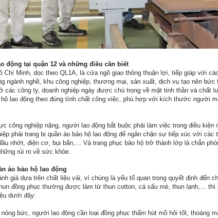
o động tại quận 12 và những điều cần biết
Chí Minh, dọc theo QL1A, là cửa ngõ giao thông thuận lợi, tiếp giáp với c
g ngành nghề, khu công nghiệp, thương mại, sản xuất, dịch vụ tạo nên bức t
 ở các công ty, doanh nghiệp ngày được chú trọng về mặt tinh thần và chất l
 hộ lao động theo đúng tính chất công việc, phù hợp với kích thước người m
ực công nghiệp nặng, người lao động bắt buộc phải làm việc trong điều kiện
iệp phải trang bị quần áo bảo hộ lao động để ngăn chặn sự tiếp xúc với các 
dầu nhớt, điện cơ, bụi bẩn,… Và trang phục bảo hộ trở thành lớp lá chắn phò
những rủi ro về sức khỏe.
ần áo bảo hộ lao động
h giá dựa trên chất liệu vải, vì chúng là yếu tố quan trọng quyết định đến c
hun đồng phục thường được làm từ thun cotton, cá sấu mè, thun lạnh,… thì
ệu dưới đây:
nóng bức, người lao động cần loại đồng phục thấm hút mồ hôi tốt, thoáng 