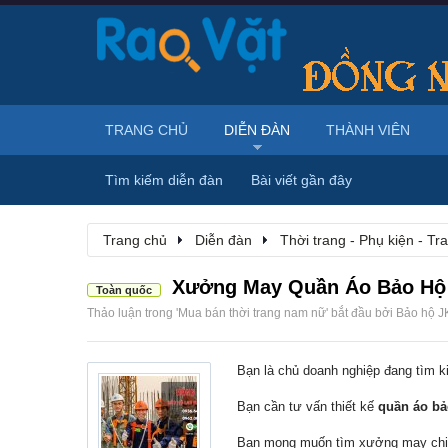
TRANG CHỦ
DIỄN ĐÀN
THÀNH VIÊN
Tìm kiếm diễn đàn
Bài viết gần đây
Trang chủ
Diễn đàn
Thời trang - Phụ kiện - T
Xưởng May Quần Áo Bảo Hộ 
Toàn quốc
Thảo luận trong '
Mua bán thời trang nam nữ
' bắt đầu bởi
Bảo hộ J
Bạn là chủ doanh nghiệp đang tìm 
Bạn cần tư vấn thiết kế
quần áo bả
Bạn mong muốn tìm xưởng may chi p