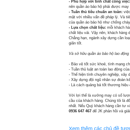
- Phù hợp với tính chất công việc
nên quần áo bảo hộ phải được may 
- Tuân thủ tiêu chuẩn an toàn:
việc
mặt với nhiều vấn đề pháp lý. Và t
của quần áo bảo hộ như chống cháy
- Lựa chọn chất liệu:
mỗi khách hàn
chất liệu vải. Vậy nên, khách hàng
Chẳng hạn, ngành xây dựng cần loại
giãn tốt.
Và sở hữu quần áo bảo hộ lao động s
- Bảo vệ tốt sức khoẻ, tính mạng c
- Tuần thủ luật an toàn lao động của
- Thể hiện tính chuyên nghiệp, xây 
- Xây dựng đội ngũ nhân sự đoàn kết
- Là cách quảng bá tốt thương hiệu
Với lợi thế là xưởng may có số lượn
cầu của khách hàng. Chúng tôi là đố
nhất. Nếu Quý khách hàng cần tư v
0936 647 467
để JK phản hồi và giả
Xem thêm các chủ đề tươ