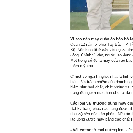
Vì sao nên may quần áo bảo hộ la
Quận 12 nằm ở phía Tây Bắc TP. Hồ 
Bộ. Nền kinh tế ở đây với sự đa dạn
động. Chính vì vậy, người lao động
Một trong số đó là may quần áo bảo
thẩm mỹ cao.
Ở một số ngành nghề, nhất là lĩnh v
hiểm. Và trách nhiệm của doanh ngh
hiểm như hoá chất, chất phóng xạ, 
trọng để người mặc hạn chế tối đa 
Các loại vải thường dùng may qu
Bất kỳ trang phục nào cũng được đán
như độ bền của sản phẩm. Nếu áo t
lao động được may bằng các chất li
- Vải cotton:
ở môi trường làm việc 