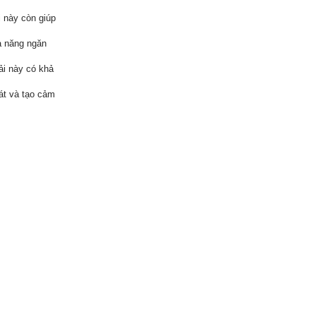
i này còn giúp
ả năng ngăn
ải này có khả
át và tạo cảm