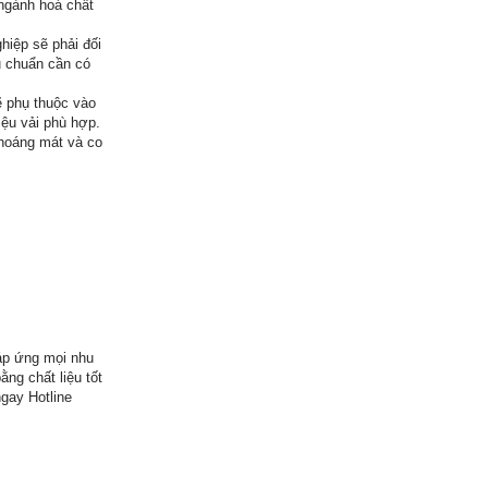
 ngành hoá chất
hiệp sẽ phải đối
u chuẩn cần có
ẽ phụ thuộc vào
iệu vải phù hợp.
thoáng mát và co
áp ứng mọi nhu
ng chất liệu tốt
ngay Hotline