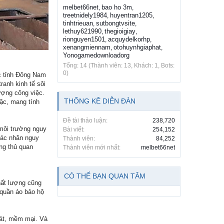
melbet66net
bao ho 3m
,
,
treetnidely1984
huyentran1205
,
,
tinhtrieuan
sutbongtvsite
,
,
lethuy621990
thegioigiay
,
,
rionguyen1501
acquydelkorhp
,
,
xenangmiennam
otohuynhgiaphat
,
,
Yonogamedownloadorg
Tổng: 14 (Thành viên: 13, Khách: 1, Bots:
0)
ác tỉnh Đông Nam
ranh kinh tế sôi
ượng công việc.
THỐNG KÊ DIỄN ĐÀN
ặc, mang tính
Đề tài thảo luận:
238,720
 môi trường nguy
Bài viết:
254,152
tác nhân nguy
Thành viên:
84,252
ng thủ quan
Thành viên mới nhất:
melbet66net
CÓ THỂ BẠN QUAN TÂM
hất lượng cũng
 quần áo bảo hộ
mát, mềm mại. Và