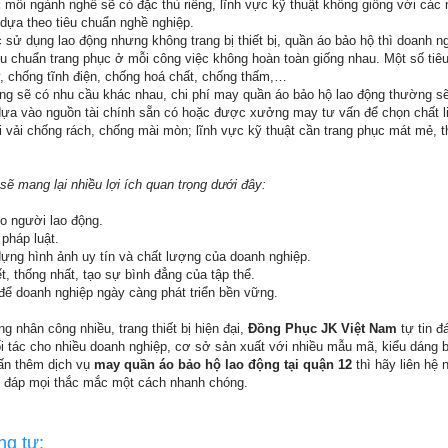
:
mỗi ngành nghề sẽ có đặc thù riêng, lĩnh vực kỹ thuật không giống với các
dựa theo tiêu chuẩn nghề nghiệp.
 sử dụng lao động nhưng không trang bị thiết bị, quần áo bảo hộ thì doanh ng
iêu chuẩn trang phục ở mỗi công việc không hoàn toàn giống nhau. Một số tiê
, chống tĩnh điện, chống hoá chất, chống thấm,…
g sẽ có nhu cầu khác nhau, chi phí may quần áo bảo hộ lao động thường s
 dựa vào nguồn tài chính sẵn có hoặc được xưởng may tư vấn để chọn chất l
 vải chống rách, chống mài mòn; lĩnh vực kỹ thuật cần trang phục mát mẻ, 
ẽ mang lại nhiều lợi ích quan trọng dưới đây:
ho người lao động.
 pháp luật.
dựng hình ảnh uy tín và chất lượng của doanh nghiệp.
, thống nhất, tạo sự bình đẳng của tập thể.
 để doanh nghiệp ngày càng phát triển bền vững.
g nhân công nhiều, trang thiết bị hiện đại,
Đồng Phục JK Việt Nam
tự tin đ
i tác cho nhiều doanh nghiệp, cơ sở sản xuất với nhiều mẫu mã, kiểu dáng bằ
ấn thêm dịch vụ
may quần áo bảo hộ lao động tại quận 12
thì hãy liên hệ 
i đáp mọi thắc mắc một cách nhanh chóng.
ng tự: