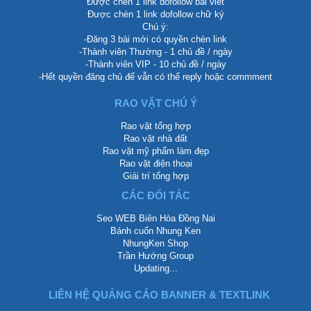
Được chèn 1 link dofollow bài viết
Được chèn 1 link dofollow chữ ký
Chú ý:
-Đăng 3 bài mới có quyền chèn link
-Thành viên Thường - 1 chủ đề / ngày
-Thành viên VIP - 10 chủ đề / ngày
-Hết quyền đăng chủ để vẫn có thể reply hoặc commment
RAO VẶT CHÚ Ý
Rao vặt tổng hợp
Rao vặt nhà đất
Rao vặt mỹ phẩm làm đẹp
Rao vặt điện thoại
Giải trí tổng hợp
CÁC ĐỐI TÁC
Seo WEB Biên Hòa Đồng Nai
Bánh cuốn Nhung Ken
NhungKen Shop
Trần Hướng Group
Updating...
LIÊN HỆ QUẢNG CÁO BANNER & TEXTLINK