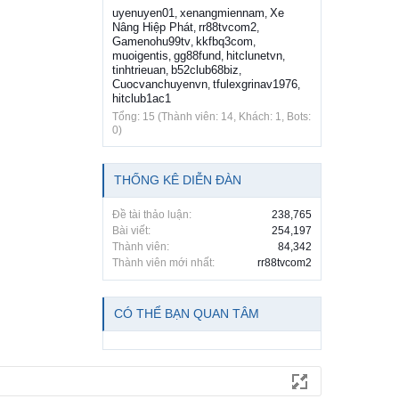
uyenuyen01
xenangmiennam
Xe
,
,
Nâng Hiệp Phát
rr88tvcom2
,
,
Gamenohu99tv
kkfbq3com
,
,
muoigentis
gg88fund
hitclunetvn
,
,
,
tinhtrieuan
b52club68biz
,
,
Cuocvanchuyenvn
tfulexgrinav1976
,
,
hitclub1ac1
Tổng: 15 (Thành viên: 14, Khách: 1, Bots:
0)
THỐNG KÊ DIỄN ĐÀN
Đề tài thảo luận:
238,765
Bài viết:
254,197
Thành viên:
84,342
Thành viên mới nhất:
rr88tvcom2
CÓ THỂ BẠN QUAN TÂM