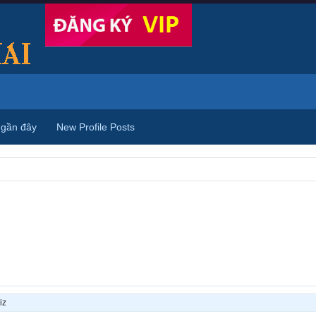
 gần đây
New Profile Posts
iz