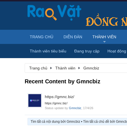
TRANG CHỦ
DIỄN ĐÀN
THÀNH VIÊN
Thành viên tiêu biểu
Đang truy cập
Hoạt động
Trang chủ
Thành viên
Gmncbiz
Recent Content by Gmncbiz
https://gmnc.biz/
https://gmnc.biz/
Status update by
Gmncbiz
,
17/4/26
Tìm tất cả nội dung bởi Gmncbiz
Tìm tất cả chủ đề bởi Gmncb